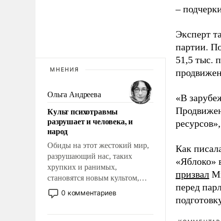
– подчерк
Эксперт т
партии. П
51,5 тыс.
МНЕНИЯ
продвижени
Ольга Андреева
«В зарубе
Продвижен
Культ психотравмы
разрушает и человека, и
ресурсов»,
народ
Обиды на этот жестокий мир,
Как писал
разрушающий нас, таких
«Яблоко» 
хрупких и ранимых,
призвал
Ми
становятся новым культом,
перед пар
постепенно вытесняя и
0 комментариев
подготовк
отменяя традиционное
требование к человеку – быть