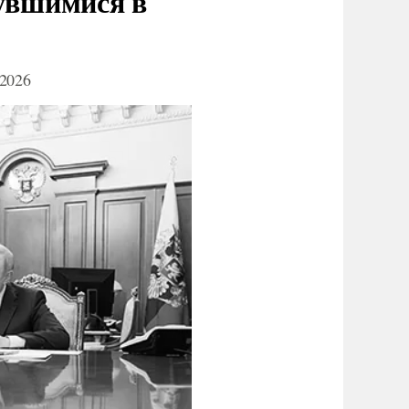
нувшимися в
2026