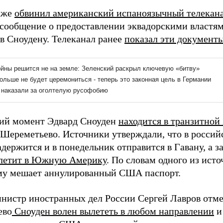
кже
обвинил американский испаноязычный телекана
о сообщение о предоставлении эквадорскими властя
в Сноудену. Телеканал ранее
показал эти документ
ий момент Эдвард Сноуден
находится в транзитной
 Шереметьево. Источники утверждали, что в россий
адержится и в понедельник отправится в Гавану, а 
летит в Южную Америку
. По словам одного из исто
му мешает аннулированный США паспорт.
инистр иностранных дел России Сергей Лавров отме
ево
Сноуден волен вылететь в любом направлении
и