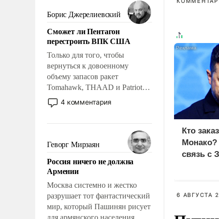
мужественным и твердым под
КОММЕНТАРИ
ударами судьбы, брать на себя
Борис Джерелиевский
ответственность, помогать
Сможет ли Пентагон
слабым, идти вперед и
перестроить ВПК США
адаптироваться.
Только для того, чтобы
вернуться к довоенному
объему запасов ракет
Tomahawk, THAAD и Patriot
США потребуется более трех
4 комментария
лет. Даже небольшая война с
Ираном опустошила
американские арсеналы.
Кто зака
Сложившаяся ситуация
Монако?
Геворг Мирзаян
означает многолетний период
связь с 
Россия ничего не должна
уязвимости США, например,
Армении
перед Китаем.
Москва системно и жестко
разрушает тот фантастический
6 АВГУСТА 2
мир, который Пашинян рисует
для армянского населения.