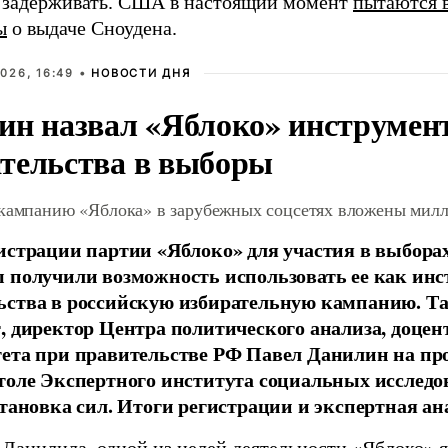
о задерживать. США в настоящий момент
пытаются в
ы
о выдаче Сноудена.
026, 16:49 •
НОВОСТИ ДНЯ
ин назвал «Яблоко» инструмен
тельства в выборы
 кампанию «Яблока» в зарубежных соцсетях вложены мил
истрации партии «Яблоко» для участия в выбора
 получили возможность использовать ее как ин
ства в российскую избирательную кампанию. Та
, директор Центра политического анализа, доце
тета при правительстве РФ Павел Данилин на п
толе Экспертного института социальных исслед
становка сил. Итоги регистрации и экспертная ан