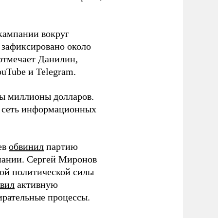
кампании вокруг
о зафиксировано около
 отмечает Данилин,
ouTube и Telegram.
ны миллионы долларов.
ю сеть информационных
ев
обвинил
партию
пании. Сергей Миронов
той политической силы
вил
активную
ирательные процессы.