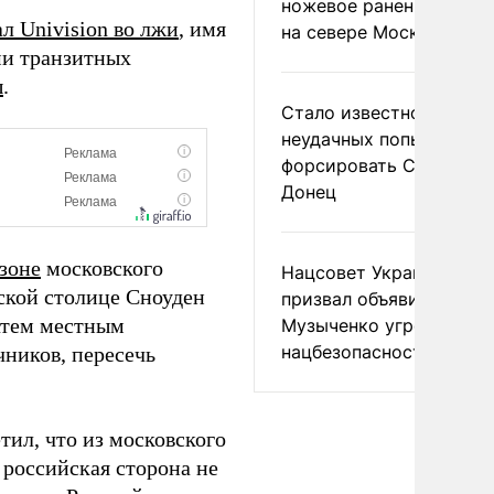
ножевое ранение в дра
л Univision во лжи
, имя
на севере Москвы
ми транзитных
ы
.
Стало известно о
неудачных попытках ВС
форсировать Северски
Донец
 зоне
московского
Нацсовет Украины по Т
ской столице Сноуден
призвал объявить
затем местным
Музыченко угрозой
нацбезопасности
чников, пересечь
тил, что из московского
 российская сторона не