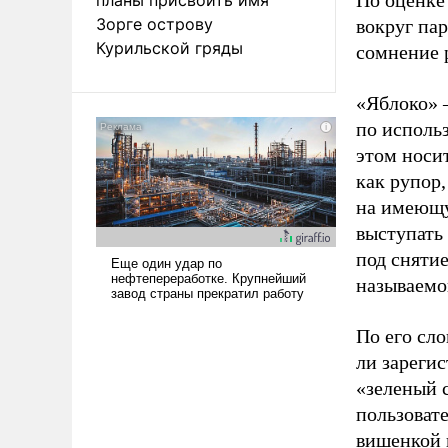
По оценке
Зорге острову
вокруг па
Курильской гряды
сомнение 
«Яблоко» 
по исполь
этом носи
как рупор
на имеющу
выступать
под снятие
называемо
По его сло
ли зареги
«зеленый 
пользовате
вишенкой 