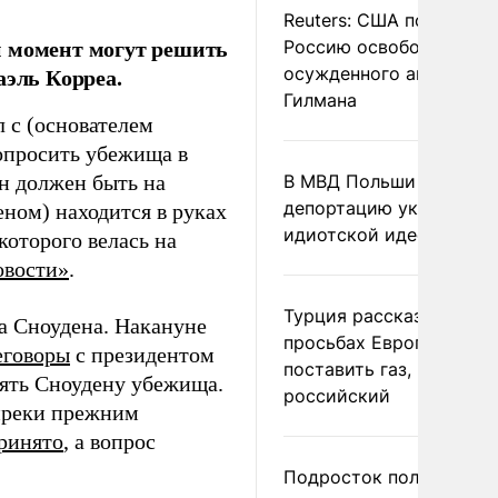
Reuters: США попросил
й момент могут решить
Россию освободить
аэль Корреа.
осужденного американ
Гилмана
 с (основателем
опросить убежища в
он должен быть на
В МВД Польши назвали
депортацию украинцев
ном) находится в руках
идиотской идеей
которого велась на
вости»
.
Турция рассказала о
 Сноудена. Накануне
просьбах Европы
еговоры
с президентом
поставить газ, но не
лять Сноудену убежища.
российский
опреки прежним
ринято
, а вопрос
Подросток получил