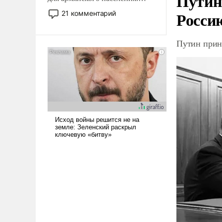
Путин
Мир, где политические
Росси
21 комментарий
прожекты будут безусловно
оплачиваться за счет
Путин прин
российских
налогоплательщиков и где
Еревану за свои поступки не
нужно отвечать.