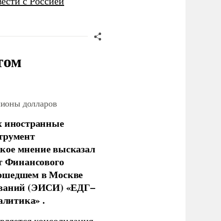
ести с Россией
том
лионы долларов
х иностранные
струмент
кое мнение высказал
нт Финансового
рошедшем в Москве
ований (ЭИСИ) «ЕДГ–
алитика» .