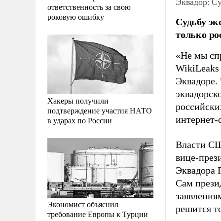
Эквадор: Су
ответственность за свою
роковую ошибку
Судьбу эк
только ро
«Не мы сп
WikiLeaks
Эквадоре.
эквадорск
Хакеры получили
российских
подтверждение участия НАТО
интернет-
в ударах по России
Власти СШ
вице-пре
Эквадора 
Сам прези
заявления
Экономист объяснил
решится то
требование Европы к Турции