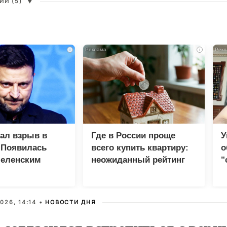
И (5)
▼
i
i
зал взрыв в
Где в России проще
У
 Появилась
всего купить квартиру:
о
Зеленским
неожиданный рейтинг
"
с
026, 14:14 •
НОВОСТИ ДНЯ