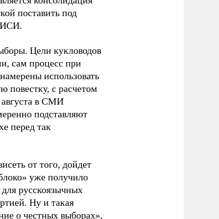
является консолидация
кой поставить под
ЭИСИ.
ыборы. Цели кукловодов
и, сам процесс при
 намерены использовать
ю повестку, с расчетом
 августа в СМИ
амеренно подставляют
хе перед так
висеть от того, дойдет
блоко» уже получило
а для русскоязычных
ртией. Ну и такая
ние о честных выборах»,