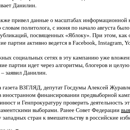
ивает Данилин.
акже привел данные о масштабах информационной 
о словам политолога, с июня по начало августа был
 публикаций, посвященных «Яблоку». При этом, как
е партии активно ведется в Facebook, Instagram, Y
жных социальных сетях в эту кампанию уже вложе
ие партии идет через алгоритмы, блогеров и целу
 – заявил Данилин.
а газета ВЗГЛЯД, депутат Госдумы Алексей Журавл
в иностранном финансировании предвыборной кам
нюст и Генпрокуратуру проверить деятельность э
ламентскими выборами. Ранее Совет Федерации
выя
у западных стран к вмешательству в российские изб