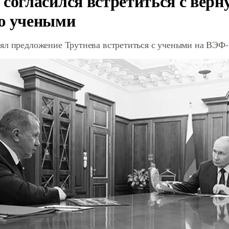
 согласился встретиться с вер
ю учеными
ял предложение Трутнева встретиться с учеными на ВЭФ-