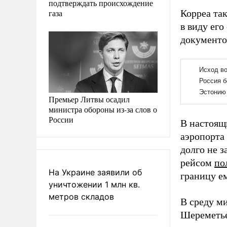
подтверждать происхождение
газа
Корреа та
в виду ег
документо
Премьер Литвы осадил
министра обороны из-за слов о
России
В настоящ
аэропорта
долго не з
рейсом
по
На Украине заявили об
границу е
уничтожении 1 млн кв.
метров складов
В среду м
Шереметь