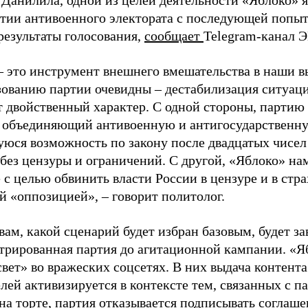
 Данилила, одной из целей деятельности «Яблоко» 
ртии антивоенного электората с последующей попыт
результаты голосования,
сообщает
Telegram-канал 
– это инструмент внешнего вмешательства в наши в
зованию партии очевидны – дестабилизация ситуаци
т двойственный характер. С одной стороны, партию
, объединяющий антивоенную и антигосударственну
юся возможность по закону после двадцатых чисел
 без цензуры и ограничений. С другой, «Яблоко» н
 с целью обвинить власти России в цензуре и в стра
й «оппозицией», – говорит политолог.
вам, какой сценарий будет избран базовым, будет за
стрированная партия до агитационной кампании. «Я
свет» во вражеских соцсетях. В них выдача контент
лей активизируется в контексте тем, связанных с па
на торте, партия отказывается подписывать соглаше