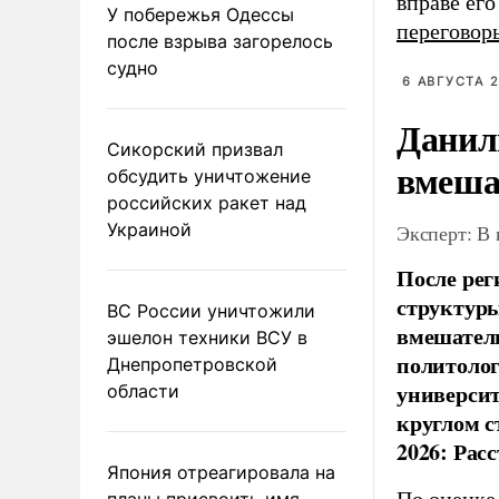
вправе ег
У побережья Одессы
переговор
после взрыва загорелось
судно
6 АВГУСТА 2
Данил
Сикорский призвал
вмеша
обсудить уничтожение
российских ракет над
Украиной
Эксперт: В
После рег
структуры
ВС России уничтожили
вмешатель
эшелон техники ВСУ в
политолог
Днепропетровской
универси
области
круглом с
2026: Рас
Япония отреагировала на
планы присвоить имя