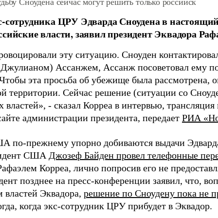
дьбу Сноудена сейчас могут решить только российск
с-сотрудника ЦРУ Эдварда Сноудена в настоящи
ссийские власти, заявил президент Эквадора Раф
ровоцировали эту ситуацию. Сноуден контактировал
 Джулианом) Ассанжем, Ассанж посоветовал ему п
 Чтобы эта просьба об убежище была рассмотрена, 
ой территории. Сейчас решение (ситуации со Сноуде
 властей», - сказал Корреа в интервью, трансляция 
сайте администрации президента, передает
РИА «Но
А по-прежнему упорно добиваются выдачи Эдварда
зидент США
Джозеф Байден провел телефонные пер
Рафаэлем Корреа, лично попросив его не предостав
дент позднее на пресс-конференции заявил, что, в
м властей Эквадора,
решение по Сноудену пока не п
гда, когда экс-сотрудник ЦРУ прибудет в Эквадор.