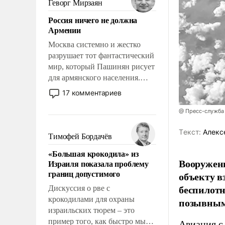
Геворг Мирзаян
означает многолетний период
Россия ничего не должна
уязвимости США, например,
Армении
перед Китаем.
Москва системно и жестко
разрушает тот фантастический
мир, который Пашинян рисует
для армянского населения.
Мир, где политические
17 комментариев
прожекты будут безусловно
оплачиваться за счет
@ Пресс-служба
российских
Tекст:
Алекс
налогоплательщиков и где
Тимофей Бордачёв
Еревану за свои поступки не
«Большая крокодила» из
нужно отвечать.
Вооружен
Израиля показала проблему
границ допустимого
объекту в
беспилотн
Дискуссия о рве с
крокодилами для охраны
позывным
израильских тюрем – это
пример того, как быстро мы
Авиация с