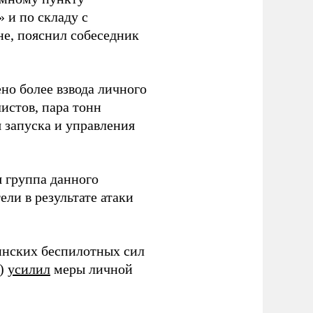
 и по складу с
не, пояснил собеседник
но более взвода личного
истов, пара тонн
я запуска и управления
 группа данного
ли в результате атаки
инских беспилотных сил
и)
усилил
меры личной