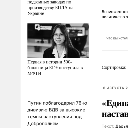
подземных заводах по
производству БПЛА на
Вы можете к
Украине
политике по 
Первая в истории 500-
балльница ЕГЭ поступила в
Сортировка:
МФТИ
6 АВГУСТА 2
«Един
Путин поблагодарил 76-ю
наста
дивизию ВДВ за высокие
темпы наступления под
Добропольем
Tекст:
Дарья