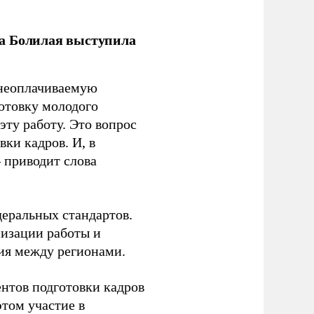
ла Болилая выступила
 неоплачиваемую
готовку молодого
ту работу. Это вопрос
ки кадров. И, в
– приводит слова
еральных стандартов.
низации работы и
ия между регионами.
ентов подготовки кадров
этом участие в