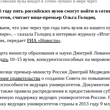
ссийские вузы войдут в сотню лучших в мире через
6 году пять российских вузов смогут войти в со
етов, считает вице-премьер Ольга Голодец.
аем, что уже через три года пять вузов из нашего п
ире», – сказала Голодец в интервью журналу «Итог
ик, передает
РИА «Новости»
.
арта министр образования и науки Дмитрий Ливанов 
дать
10–15 вузов, конкурентоспособных на мировом
месяце премьер-министр России Дмитрий Медведев
ение правительства
о создании Совета по повышен
оспособности ведущих университетов. Документом
а также правила распределения и предоставления су
венную поддержку ведущих университетов России. 
жку ведущих университетов страны в 2013 году 9 мл