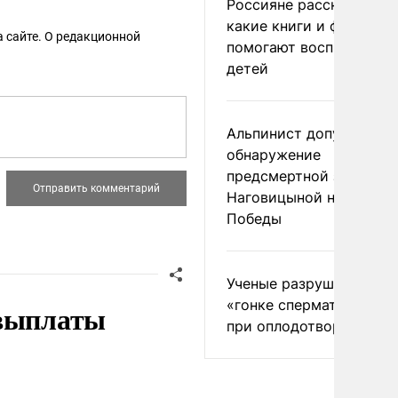
Россияне рассказали,
какие книги и фильмы
 сайте. О редакционной
помогают воспитывать
детей
Альпинист допустил
обнаружение
предсмертной записки
Наговицыной на пике
Победы
Ученые разрушили миф
«гонке сперматозоидов
 выплаты
при оплодотворении