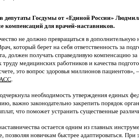
в депутаты Госдумы от «Единой России» Людми
ие компенсаций для врачей-наставников.
чество не должно превращаться в дополнительную
Врач, который берет на себя ответственность за под
та, должен получать справедливую компенсацию за э
 труду медицинских работников и качества подготов
чете, это вопрос здоровья миллионов пациентов», 
АСС
.
одчеркнула необходимость утверждения единых фед
нию, важно законодательно закрепить порядок орга
ыплат, что поможет устранить существенные различ
наставничества остается одним из главных инструм
, позволяя новичкам быстрее адаптироваться. При 