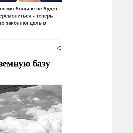
оссия больше не будет
«Генерал-провал»: кака
еремониться - теперь
правда выяснилась про
то законная цель в
Драпатого
ермании
земную базу