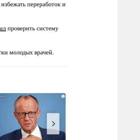
избежать переработок и
ил
проверить систему
тки молодых врачей.
i