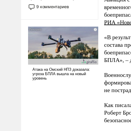
двигаемся по пути
временног
9 комментариев
революционных изменений.
боеприпас
То, что несколько лет назад
РИА «Нов
было образом для
псевдонаучной фантастики,
стало всерьез обсуждаемой
«В резуль
идеей.
состава п
боеприпасо
БПЛА», – 
Военнослу
формирова
не пострад
Как писал
Роберт Бро
безопасно