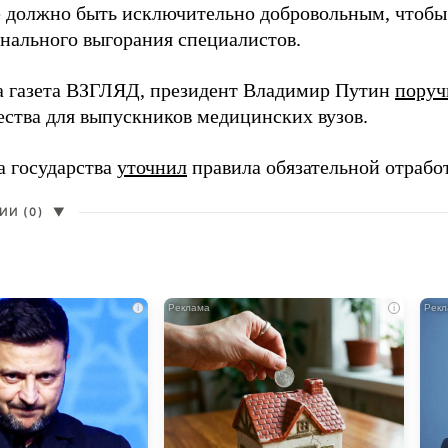
 должно быть исключительно добровольным, чтобы 
нального выгорания специалистов.
а газета ВЗГЛЯД, президент Владимир Путин
поруч
ества для выпускников медицинских вузов.
а государства
уточнил
правила обязательной отрабо
И (0)
▼
i
i