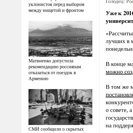
Голодец: Ро
уклонистов перед выбором
между нищетой и фронтом
Уже к 201
университ
«Рассчитыв
лучших в м
понедельн
Матвиенко допустила
В конце м
рекомендацию россиянам
можно соз
отказаться от поездок в
Армению
В том же 
постановл
конкурент
о совете, 
государст
на поддер
СМИ сообщили о скрытых