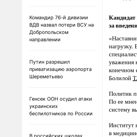
Кандидат 
Командир 76-й дивизии
за введен
ВДВ назвал потери ВСУ на
Добропольском
«Наставни
направлении
нагрузку. 
специалис
Путин разрешил
уважения к
приватизацию аэропорта
конечном с
Шереметьево
Болилой
Т
Политик п
Генсек ООН осудил атаки
По ее мне
украинских
систему в
беспилотников по России
Институт 
в медицине
В российских школах