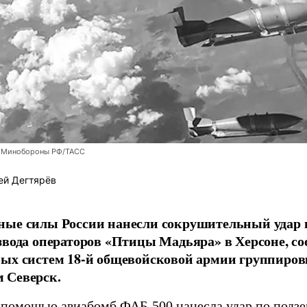
 Минобороны РФ/ТАСС
ей Дегтярёв
ные силы России нанесли сокрушительный удар 
звода операторов «Птицы Мадьяра» в Херсоне, с
ых систем 18-й общевойсковой армии группиров
 Северск.
 помощью авиабомб ФАБ-500 нанесла удар по подз