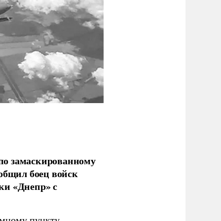
по замаскированному
ообщил боец войск
ки «Днепр» с
емному пункту