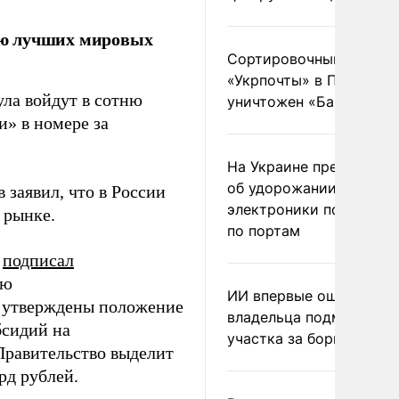
тню лучших мировых
Сортировочный пункт
«Укрпочты» в Павлогра
ула войдут в сотню
уничтожен «Бандероль
и» в номере за
На Украине предупреди
об удорожании китайс
заявил, что в России
электроники после уда
 рынке.
по портам
подписал
ию
ИИ впервые оштрафова
 утверждены положение
владельца подмосковн
бсидий на
участка за борщевик
Правительство выделит
рд рублей.