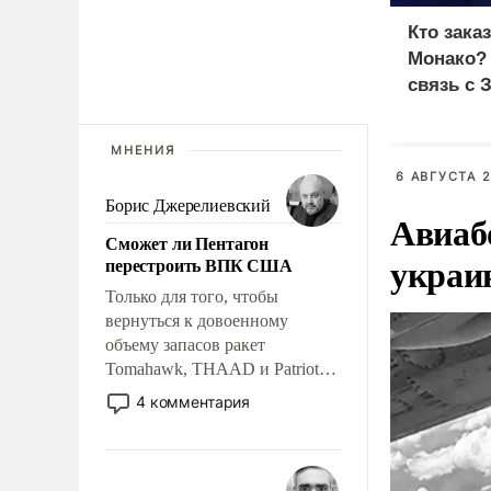
Кто зака
Монако?
связь с 
МНЕНИЯ
6 АВГУСТА 2
Борис Джерелиевский
Авиаб
Сможет ли Пентагон
украи
перестроить ВПК США
Только для того, чтобы
вернуться к довоенному
объему запасов ракет
Tomahawk, THAAD и Patriot
США потребуется более трех
4 комментария
лет. Даже небольшая война с
Ираном опустошила
американские арсеналы.
Сложившаяся ситуация