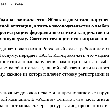
вета Шишкова
одина» заявила, что «Яблоко» допустило наруше
ной агитации, а также законодательства о выбор
регистрацию федерального списка кандидатов па
венную думу. Соответствующий иск направлен в с
одина» подала иск в Верховный суд с требованием с
 Госдуму, передает
ТАСС
. Истец заявляет, что «адм
многочисленные нарушения законодательства о выбор
ельства об интеллектуальной собственности и о про
му, каждое из которых влечет отмену регистрации 
основных доводов иска стали предполагаемые нару
ной кампании. В «Родине» считают, что часть агит
распространялась через ресурсы лиц, признанных 