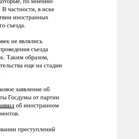
которые, по мнению
В частности, в иске
тствии иностранных
о съезда.
век не являлись
проведения съезда
ек. Таким образом,
тельства еще на стадии
.
ковое заявление об
аты Госдумы от партии
аявил
об иностранном
нентов.
овании преступлений