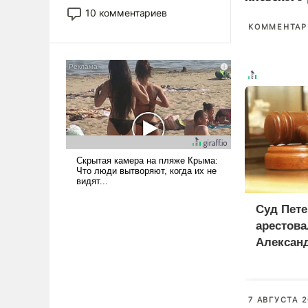
постепенно вытесняя и
10 комментариев
отменяя традиционное
КОММЕНТАРИ
требование к человеку – быть
мужественным и твердым под
ударами судьбы, брать на себя
ответственность, помогать
слабым, идти вперед и
адаптироваться.
Суд Пете
арестова
Алексан
7 АВГУСТА 2