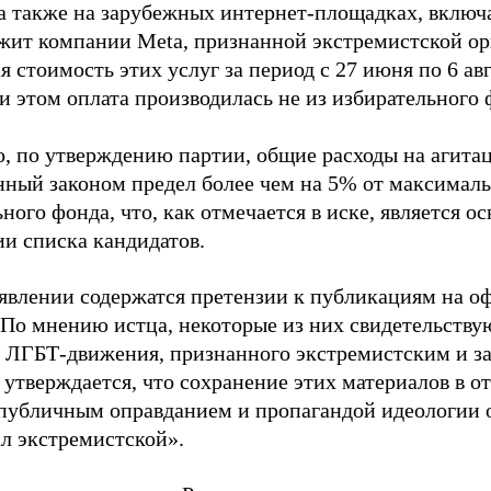
 а также на зарубежных интернет-площадках, включа
жит компании Meta, признанной экстремистской ор
 стоимость этих услуг за период с 27 июня по 6 ав
и этом оплата производилась не из избирательного 
о, по утверждению партии, общие расходы на агит
нный законом предел более чем на 5% от максималь
ного фонда, что, как отмечается в иске, является 
ии списка кандидатов.
аявлении содержатся претензии к публикациям на о
 По мнению истца, некоторые из них свидетельству
 ЛГБТ-движения, признанного экстремистским и з
 утверждается, что сохранение этих материалов в о
«публичным оправданием и пропагандой идеологии 
ал экстремистской».