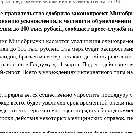
брил предложение выплачивать усыновителям по 100 т
е правительство одобрило законопроект Минобрн
ванию усыновления, в частности об увеличении
лям до 100 тыс. рублей, сообщает пресс-служба к
ия Минобрнауки касаются увеличения единовремен
ей до 100 тыс. рублей. Эта мера будет распростран
лидов, братьев и сестер, а также детей старше семи
ь внесен в Госдуму до 1 марта. Под его действие с
й-сирот. Всего в учреждениях интернатного типа на
о, предлагается существенно упростить процедуру 
жде всего, будет увеличен срок временной опеки на
удет очень серьезно упрощен порядок сбора докумен
сроки действия некоторых медицинских справок, п