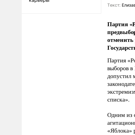
Tекст:
Елиза
Партия «Р
предвыбор
отменить 
Государст
Партия «Р
выборов в
допустил 
законодат
экстремиз
списка».
Одним из 
агитацион
«Яблока» 