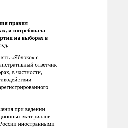
ния правил
ах, и потребовала
ртии на выборах в
уд.
нять «Яблоко» с
инистративный ответчик
ах, в частности,
тиводействии
зарегистрированного
шения при ведении
ационных материалов
в России иностранными