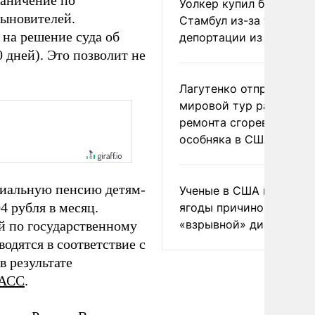
раничение по
Уолкер купил билет в
ыновителей.
Стамбул из-за угрозы
 на решение суда об
депортации из России
 дней). Это позволит не
Лагутенко отправился в
мировой тур ради
ремонта сгоревшего
особняка в США
оциальную пенсию детям-
Ученые в США назвали 
4 рубля в месяц.
ягоды причиной
«взрывной» диареи
й по государственному
дятся в соответствие с
в результате
АСС
.