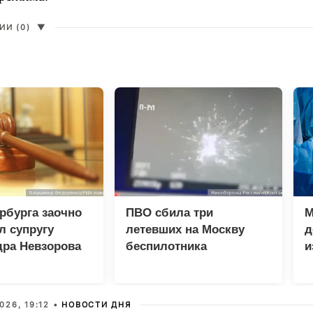
И (0)
▼
рбурга заочно
ПВО сбила три
М
л супругу
летевших на Москву
д
дра Невзорова
беспилотника
и
п
026, 19:12 •
НОВОСТИ ДНЯ