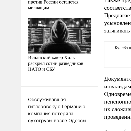
Также пре
против России останется
молчащим
соответст
Предлагае
усыновлени
затягивать
Испанский хакер Хиль
раскрыл сотни разведчиков
НАТО и СБУ
Документо
инвалидам 
Одновреме
Обслуживавшая
пенсионно
гитлеровскую Германию
их сложивш
компания потеряла
проведенн
сухогрузы возле Одессы