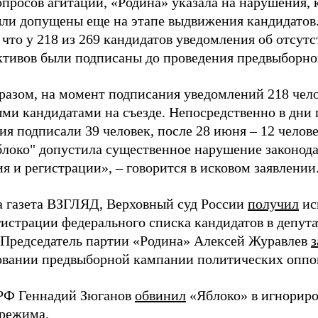
просов агитации, «Родина» указала на нарушения, 
ыли допущены еще на этапе выдвижения кандидатов. 
 что у 218 из 269 кандидатов уведомления об отсу
активов были подписаны до проведения предвыборног
разом, на момент подписания уведомлений 218 чело
ми кандидатами на съезде. Непосредственно в дни 
я подписали 39 человек, после 28 июня – 12 челов
блоко" допустила существенное нарушение законода
 и регистрации», – говорится в исковом заявлении
а газета ВЗГЛЯД, Верховный суд России
получил
ис
гистрации федерального списка кандидатов в депут
 Председатель партии «Родина» Алексей Журавлев
з
вании предвыборной кампании политических оппо
РФ Геннадий Зюганов
обвинил
«Яблоко» в игнорир
 режима.