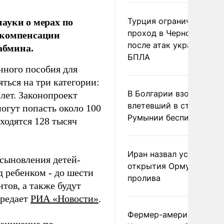
ауки о мерах по
Турция ограничила
 компенсации
проход в Черное море
после атак украинских
абмина.
БПЛА
ного пособия для
яться на три категории:
В Болгарии взорвался
 лет. Законопроект
влетевший в страну из
могут попасть около 100
Румынии беспилотник
ходятся 128 тысяч
Иран назвал условие
усыновления детей-
открытия Ормузского
д ребенком - до шести
пролива
тов, а также будут
ередает
РИА «Новости»
.
Фермер-американец