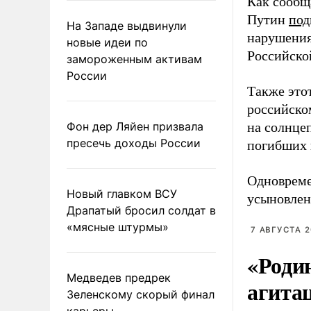
Как сообщ
Путин
под
На Западе выдвинули
нарушения
новые идеи по
Российско
замороженным активам
России
Также это
российско
Фон дер Ляйен призвала
на солнцеп
пресечь доходы России
погибших 
Одновреме
Новый главком ВСУ
усыновлен
Драпатый бросил солдат в
«мясные штурмы»
7 АВГУСТА 2
«Роди
Медведев предрек
агита
Зеленскому скорый финал
карьеры