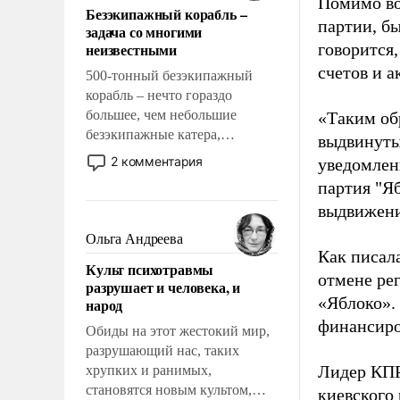
Помимо во
Безэкипажный корабль –
решены раз и навсегда, но –
партии, б
задача со многими
нет, не решены.
неизвестными
говорится,
счетов и 
500-тонный безэкипажный
корабль – нечто гораздо
большее, чем небольшие
«Таким об
безэкипажные катера,
выдвинуты
применение которых уже
2 комментария
уведомлени
стало обыденностью. Задача по
партия "Я
созданию такого корабля очень
выдвижения
сложна и амбициозна. Однако
и ее реализация радикально
Ольга Андреева
поднимет наши боевые
Как писал
Культ психотравмы
возможности.
отмене ре
разрушает и человека, и
«Яблоко».
народ
финансиро
Обиды на этот жестокий мир,
разрушающий нас, таких
Лидер КП
хрупких и ранимых,
становятся новым культом,
киевского