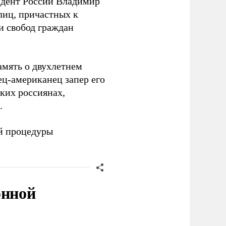
идент России Владимир
лиц, причастных к
и свобод граждан
амять о двухлетнем
ец-американец запер его
ьких россиянах,
.
й процедуры
онной