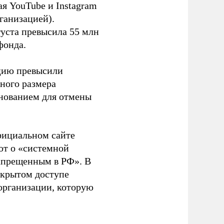
я YouTube и Instagram
ганизацией).
густа превысила 55 млн
фонда.
ацию превысили
ного размера
основанием для отмены
фициальном сайте
ют о «системной
апрещенным в РФ». В
ткрытом доступе
организации, которую