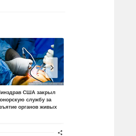
инздрав США закрыл
Врачи объяснили, как
онорскую службу за
есть мороженое в жару
зъятие органов живых
без вреда для здоровья
ациентов