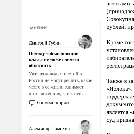
агентами,
(принадле
Совокупная
рублей, пр
МНЕНИЯ
Кроме тог
Дмитрий Губин
установле
Почему «объясняющий
избиратель
класс» не может ничего
объяснить
регистрац
Уже несколько столетий в
Также в з
России не могут решить, какое
место в её жизни занимает
«Яблока».
интеллигенция, кто к ней
поддержке
принадлежит, а кого из неё
0 комментариев
документе
исключили с правом
является 
восстановления и без оного. И
суд призн
чем она отличается от просто
образованных людей. Иногда
Александр Тимохин
казалось, что эти вопросы