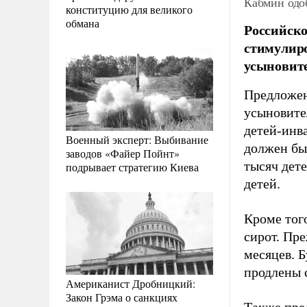
Кабмин одо
конституцию для великого
обмана
Российско
стимулиро
усыновите
Предложен
усыновител
детей-инва
Военный эксперт: Выбивание
должен быт
заводов «Файер Пойнт»
тысяч дете
подрывает стратегию Киева
детей.
Кроме тог
сирот. Пре
месяцев. Б
продлены 
Американист Дробницкий:
Закон Грэма о санкциях