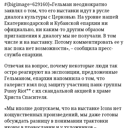
#{bigimage=629160}«Гельман неоднократно
заявлял о том, что его выставки идут в русле
диалога культуры с Церковью. На уровне нашей
Екатеринодарской и Кубанской епархии ни
официально, ни каким-то другим образом
приглашения к диалогу мы не получали. В том
числе и на выставку. Потому комментировать ее у
нас пока нет возможности», – сообщила пресс-
служба епархии.
Отвечая на вопрос, почему некоторые люди так
остро реагируют на экспозиции, предложенные
Гельманом, епархия напомнила о том, что
галерист взял под защиту участниц панк-группы
Pussy Riot** с их скандальной акцией в храме
Христа Спасителя.
«Мы вполне допускаем, что на выставке Icons нет
кощунственных произведений, мы даже готовы
обсуждать разницу в понимании трактовки
иконы в православии и у художников –