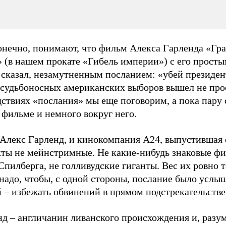
конечно, понимают, что фильм Алекса Гарленда «Гр
 (в нашем прокате «Гибель империи») с его просты
 сказал, незамутненным посланием: «убей президен
 судьбоносных американских выборов вышел не прос
ствиях «послания» мы еще поговорим, а пока пару 
 фильме и немного вокруг него.
 Алекс Гарленд, и кинокомпания A24, выпустившая
кты не мейнстримные. Не какие-нибудь знаковые ф
Спилберга, не голливудские гиганты. Вес их ровно т
надо, чтобы, с одной стороны, послание было услыш
 – избежать обвинений в прямом подстрекательстве
д – англичанин ливанского происхождения и, разум