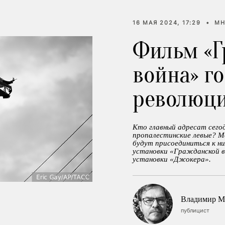
16 МАЯ 2024, 17:29
•
МН
Фильм «Г
война» г
революц
Кто главный адресат сего
пропалестинские левые? 
будут присоединиться к н
установки «Гражданской в
установки «Джокера».
Владимир М
публицист