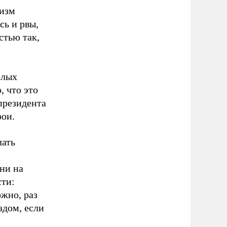
лизм
сь и рвы,
стью так,
елых
, что это
президента
рои.
лать
 ни на
сти:
ожно, раз
здом, если