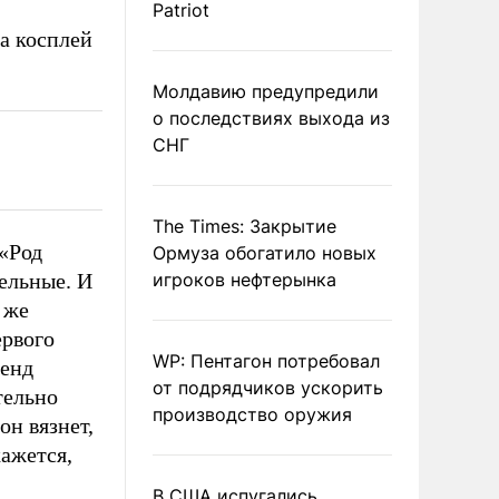
Patriot
а косплей
Молдавию предупредили
о последствиях выхода из
СНГ
The Times: Закрытие
«Род
Ормуза обогатило новых
ельные. И
игроков нефтерынка
 же
ервого
WP: Пентагон потребовал
ленд
от подрядчиков ускорить
тельно
производство оружия
он вязнет,
кажется,
В США испугались