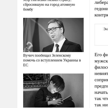
либер
сбросившую на город атомную
гедон
бомбу
контр
Его ф
Вучич пообещал Зеленскому
помочь со вступлением Украины в
мужск
ЕС
филосо
невнят
сопри
предпо
начать
так чт
так ни