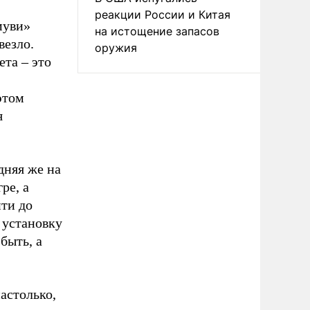
реакции России и Китая
муви»
на истощение запасов
везло.
оружия
та – это
этом
я
дняя же на
ре, а
йти до
 установку
быть, а
астолько,