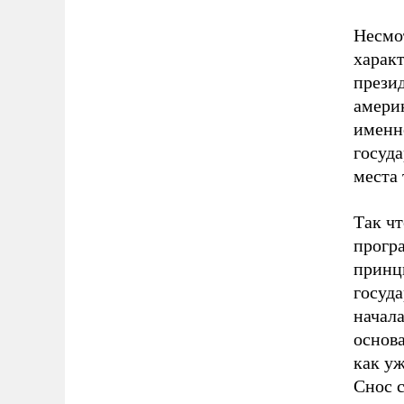
Несмо
характ
презид
америк
именн
госуда
места 
Так чт
прогр
принци
госуда
начал
основа
как уж
Снос с