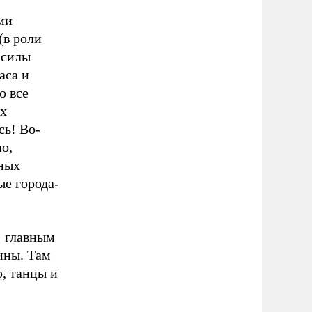
ми
(в роли
 силы
аса и
о все
ых
сь! Во-
о,
ьных
ые города-
: главным
ины. Там
о, танцы и