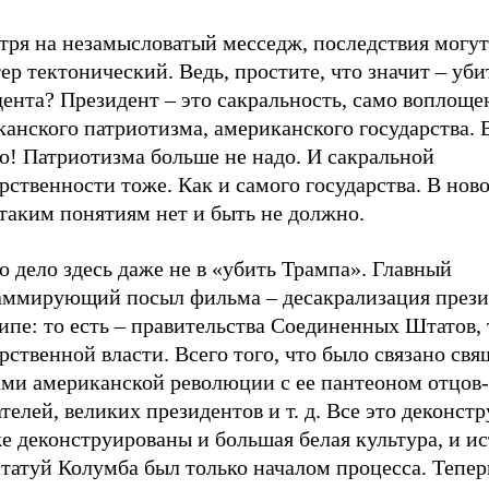
тря на незамысловатый месседж, последствия могут
ер тектонический. Ведь, простите, что значит – уби
ента? Президент – это сакральность, само воплоще
анского патриотизма, американского государства. 
о! Патриотизма больше не надо. И сакральной
рственности тоже. Как и самого государства. В нов
таким понятиям нет и быть не должно.
о дело здесь даже не в «убить Трампа». Главный
аммирующий посыл фильма – десакрализация прези
пе: то есть – правительства Соединенных Штатов, т
рственной власти. Всего того, что было связано с
ами американской революции с ее пантеоном отцов-
телей, великих президентов и т. д. Все это деконстр
е деконструированы и большая белая культура, и ис
татуй Колумба был только началом процесса. Тепер