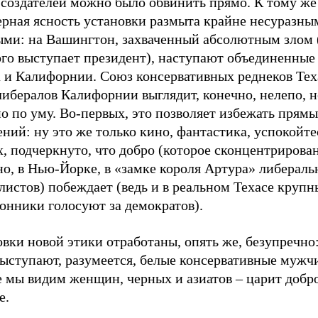
 создателей можно было обвинить прямо. К тому же
ерная ясность установки размыта крайне несуразны
ыми: на Вашингтон, захваченный абсолютным злом 
ого выступает президент), наступают объединенные
а и Калифорнии. Союз консервативных реднеков Тех
ибералов Калифорнии выглядит, конечно, нелепо, н
о по уму. Во-первых, это позволяет избежать прям
ний: ну это же только кино, фантастика, успокойте
, подчеркнуто, что добро (которое сконцентрирован
но, в Нью-Йорке, в «замке короля Артура» либерал
истов) побеждает (ведь и в реальном Техасе крупн
онники голосуют за демократов).
вки новой этики отработаны, опять же, безупречно
выступают, разумеется, белые консервативные мужч
е мы видим женщин, черных и азиатов – царит добр
е.