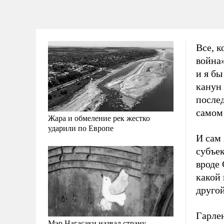
Все, 
война»
и я бы
канун
послед
самом
Жара и обмеление рек жестко
ударили по Европе
И сам
субъе
вроде 
какой 
другой
Гарлен
Мэр Нагасаки назвал страну,