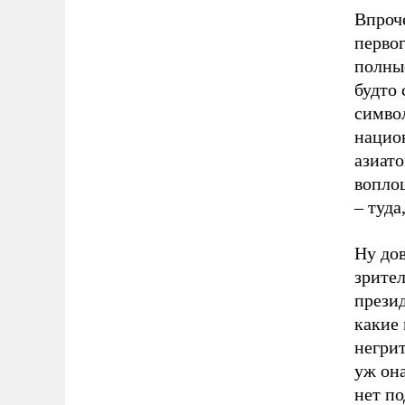
Впроче
первог
полны
будто 
симво
нацио
азиато
воплощ
– туда
Ну дов
зрител
презид
какие 
негрит
уж она
нет п