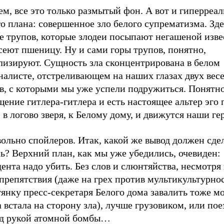
м, все это только размытый фон. А вот и гиперреа
о плана: совершенное зло белого супрематизма. Зде
е трупов, которые злодеи посыпают негашеной изве
сеют пшеницу. Ну и сами горы трупов, понятно,
лизируют. Сущность зла сконцентрирована в белом
налисте, отстреливающем на наших глазах двух вес
в, с которыми мы уже успели подружиться. Понятно
ение гитлера-гитлера и есть настоящее альтер эго 
, в логово зверя, к Белому дому, и движутся наши ге
ольно спойлеров. Итак, какой же вывод должен сде
ь? Верхний план, как мы уже убедились, очевиден:
ента надо убить. Без слов и слюнтяйства, несмотря
препятствия (даже на грех против мультикультурно
янку пресс-секретаря Белого дома завалить тоже м
 встала на сторону зла), лучше грузовиком, или пое
од рукой атомной бомбы…