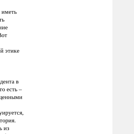
 иметь
ть
ние
Вот
ой этике
дента в
о есть –
вященными
уируется,
тория.
ь из