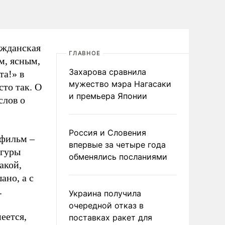
ажданская
ГЛАВНОЕ
м, ясным,
Захарова сравнила
та!» в
мужество мэра Нагасаки
то так. О
и премьера Японии
слов о
Россия и Словения
 фильм –
впервые за четыре года
игуры
обменялись посланиями
акой,
ано, а с
.
Украина получила
очередной отказ в
еется,
поставках ракет для