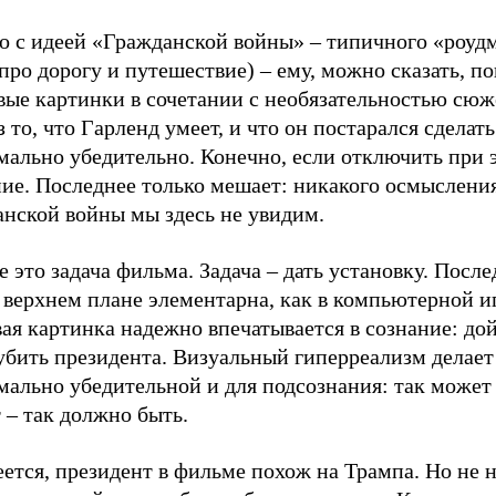
то с идеей «Гражданской войны» – типичного «роуд
про дорогу и путешествие) – ему, можно сказать, по
ые картинки в сочетании с необязательностью сюже
з то, что Гарленд умеет, и что он постарался сделать
мально убедительно. Конечно, если отключить при 
ние. Последнее только мешает: никакого осмыслени
анской войны мы здесь не увидим.
е это задача фильма. Задача – дать установку. После
верхнем плане элементарна, как в компьютерной иг
ая картинка надежно впечатывается в сознание: до
убить президента. Визуальный гиперреализм делает
ально убедительной и для подсознания: так может 
 – так должно быть.
ется, президент в фильме похож на Трампа. Но не н