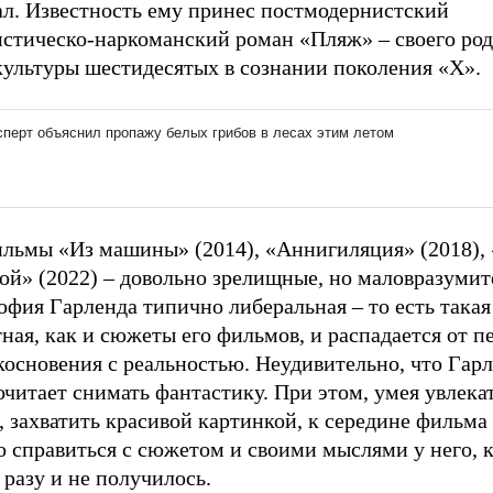
ал. Известность ему принес постмодернистский
истическо-наркоманский роман «Пляж» – своего род
культуры шестидесятых в сознании поколения «Х».
ильмы «Из машины» (2014), «Аннигиляция» (2018), 
ой» (2022) – довольно зрелищные, но маловразумит
фия Гарленда типично либеральная – то есть такая
ная, как и сюжеты его фильмов, и распадается от п
косновения с реальностью. Неудивительно, что Гар
читает снимать фантастику. При этом, умея увлека
, захватить красивой картинкой, к середине фильма 
о справиться с сюжетом и своими мыслями у него, 
 разу и не получилось.