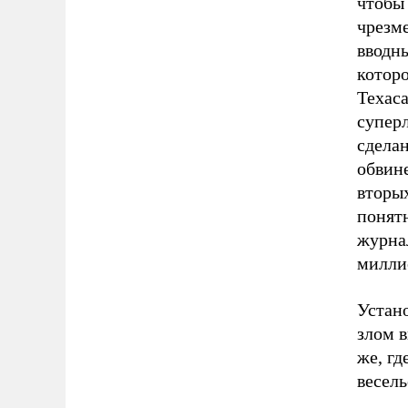
чтобы
чрезм
вводн
котор
Техас
суперл
сделан
обвине
вторых
понят
журнал
милли
Устано
злом 
же, гд
весель