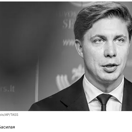
bis/AP/TASS
Басилая