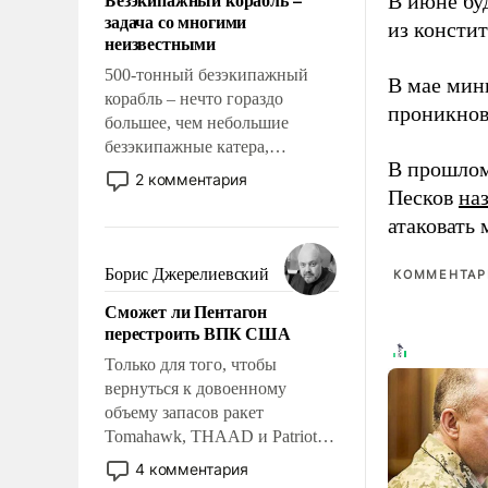
В июне бу
слабым, идти вперед и
задача со многими
адаптироваться.
из консти
неизвестными
500-тонный безэкипажный
В мае мин
корабль – нечто гораздо
проникнов
большее, чем небольшие
безэкипажные катера,
В прошлом
применение которых уже
2 комментария
стало обыденностью. Задача по
Песков
на
созданию такого корабля очень
атаковать
сложна и амбициозна. Однако
и ее реализация радикально
Борис Джерелиевский
КОММЕНТАРИ
поднимет наши боевые
Сможет ли Пентагон
возможности.
перестроить ВПК США
Только для того, чтобы
вернуться к довоенному
объему запасов ракет
Tomahawk, THAAD и Patriot
США потребуется более трех
4 комментария
лет. Даже небольшая война с