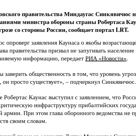
овского правительства Миндаугас Синкявичюс не
аниями министра обороны страны Робертаса Кау
грозе со стороны России, сообщает портал LRT.
с опроверг заявления Каунаса о якобы возрастающе
ава правительства призвал не запугивать население
аняемую информацию, передает
РИА «Новости»
.
ы заверить общественность в том, что уровень угро
, он просто существует», – подчеркнул Синкявичюс.
е Робертас Каунас выступил с заявлением, что Росс
 критическую инфраструктуру прибалтийских госуда
й армии. При этом глава оборонного ведомства не 
ств своим словам.