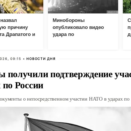
 назвал
Минобороны
С
ую причину
опубликовало видео
п
а Драпатого и
удара по
д
о
логистическому центру
к
ВСУ под Киевом
026, 09:15 •
НОВОСТИ ДНЯ
ы получили подтверждение уча
 по России
окументы о непосредственном участии НАТО в ударах по