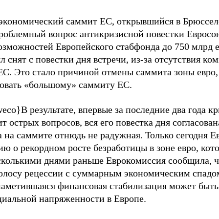
экономический саммит ЕС, открывшийся в Брюсселе
роблемный вопрос антикризисной повестки Евросо
озможностей Европейского стабфонда до 750 млрд е
л снят с повестки дня встречи, из-за отсутствия к
ЕС. Это стало причиной отмены саммита зоны евро
овать «большому» саммиту ЕС.
weco}
В результате, впервые за последние два года к
т острых вопросов, вся его повестка дня согласован
а на саммите отнюдь не радужная. Только сегодня Е
 о рекордном росте безработицы в зоне евро, кото
сколькими днями раньше Еврокомиссия сообщила, чт
полосу рецессии с суммарным экономическим спадом
наметившаяся финансовая стабилизация может быт
циальной напряженности в Европе.