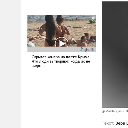
@ Mindaugas Kul
Tекст:
Вера 