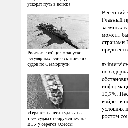
ускорят путь в войска
Весенний 
Главный п
заемных в
момент бы
странами 
предшеств
Росатом сообщил о запуске
регулярных рейсов китайских
судов по Севморпути
#{intervie
не содержи
обстановк
информацию
10,7%. Не
войдет в 
условиях 
«Герани» нанесли удары по
ростом со
трем судам с вооружением для
ВСУ у берегов Одессы