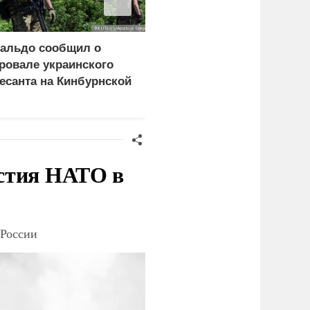
альдо сообщил о
На Украине заявили об
ровале украинского
уничтожении 1 млн кв.
есанта на Кинбурнской
метров складов
осе
стия НАТО в
 России