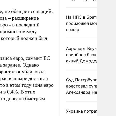
, не обещает сенсаций.
На НПЗ в Братиславе
юза – расширение
произошел мощный
вро - в последний
пожар
омпромисса между
, который должен был
Аэропорт Внуково
приобрел блокпакет
ризиса евро, саммит ЕС
акций Домодедово
а заранее. Однако
вростат опубликовал
рая в январе достигла
Суд Петербурга заочно
о в этом году зона евро
арестовал супругу
 в 0,4%. В этих
Александра Невзорова
ь подорвана быстрым
Украина потратила 1 мл