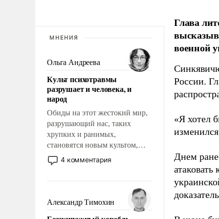
Глава лит
высказыв
МНЕНИЯ
военной у
Ольга Андреева
Синкявичю
Культ психотравмы
России. Гл
разрушает и человека, и
распростр
народ
Обиды на этот жестокий мир,
«Я хотел б
разрушающий нас, таких
изменился
хрупких и ранимых,
становятся новым культом,
Днем ране
постепенно вытесняя и
4 комментария
отменяя традиционное
атаковать
требование к человеку – быть
украинско
мужественным и твердым под
доказатель
ударами судьбы, брать на себя
Александр Тимохин
ответственность, помогать
Безэкипажный корабль –