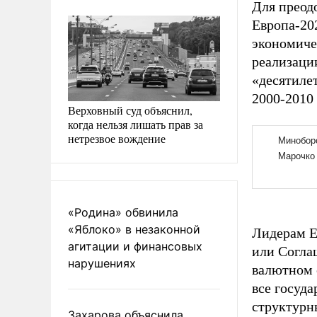
Для преод
Европа-20
экономиче
реализаци
«десятиле
2000-2010
Верховный суд объяснил,
когда нельзя лишать прав за
нетрезвое вождение
«Родина» обвинила
«Яблоко» в незаконной
Лидерам Е
агитации и финансовых
или Согла
нарушениях
валютном с
все госуд
структурн
Захарова объяснила