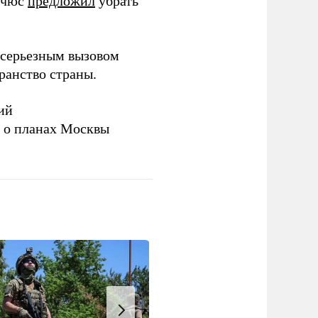
ичюс
предложил
убрать
серьезным вызовом
ранство страны.
ий
а о планах Москвы