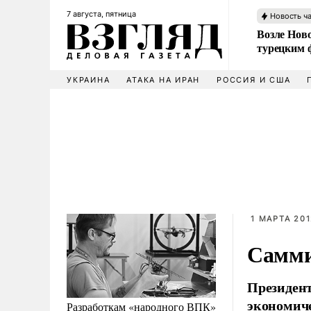
7 августа, пятница
Новость ч
Возле Ново
турецким 
УКРАИНА
АТАКА НА ИРАН
РОССИЯ И США
1 МАРТА 201
Самми
Президент
экономич
Разработкам «народного ВПК»