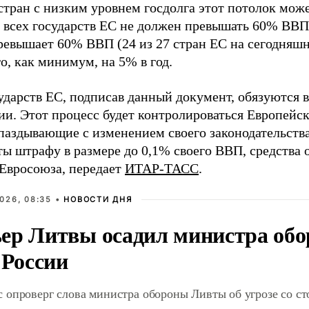
стран с низким уровнем госдолга этот потолок мож
 всех государств ЕС не должен превышать 60% ВВП.
ревышает 60% ВВП (24 из 27 стран ЕС на сегодняшн
о, как минимум, на 5% в год.
ударств ЕС, подписав данный документ, обязуются 
ии. Этот процесс будет контролироваться Европейс
апаздывающие с изменением своего законодательства
ы штрафу в размере до 0,1% своего ВВП, средства о
Евросоюза
, передает
ИТАР-ТАСС
.
026, 08:35 •
НОВОСТИ ДНЯ
ер Литвы осадил министра обо
 России
 опроверг слова министра обороны Ливты об угрозе со с