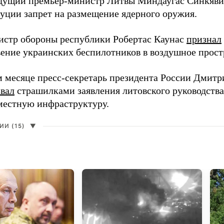
дущий премьер-министр Литвы Миндаугас Синкяв
туции запрет на размещение ядерного оружия.
истр обороны республики Робертас Каунас
признал
ение украинских беспилотников в воздушное прост
 месяце пресс-секретарь президента России Дмитр
звал
страшилками заявления литовского руководств
 местную инфраструктуру.
И (15)
▼