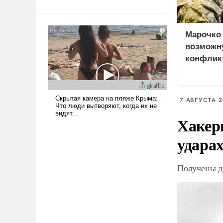
Ираном опустошила
американские арсеналы.
Сложившаяся ситуация
Марочко
означает многолетний период
возможн
уязвимости США, например,
конфликт
перед Китаем.
Сырског
7 АВГУСТА 2
Хакер
ударах
Получены д