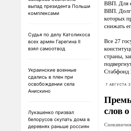
ВВП. Для 
выпад президента Польши
ВВП. Долг
комплексами
которых п
снижать ег
Судья по делу Католикоса
Все 27 гос
всех армян Гарегина II
конституц
взял самоотвод
страны, з
подвергнут
Украинские военные
Стабфонд 
сдались в плен при
освобождении села
7 АВГУСТА 2
Анискино
Премь
слов о
Лукашенко призвал
белорусов скупать дома в
Синкявичюс
деревнях раньше россиян