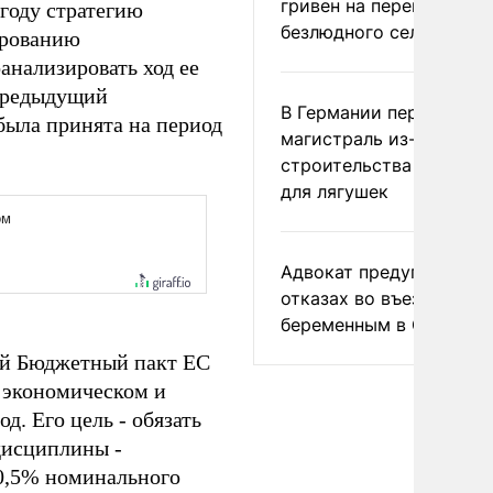
гривен на переименова
году стратегию
безлюдного села
ированию
анализировать ход ее
 предыдущий
В Германии перекрыли
была принята на период
магистраль из-за
строительства тоннеле
для лягушек
Адвокат предупредил о
отказах во въезде
беременным в США
ый Бюджетный пакт ЕС
 экономическом и
д. Его цель - обязать
дисциплины -
0,5% номинального