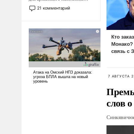
Мир, где политические
21 комментарий
прожекты будут безусловно
оплачиваться за счет
российских
налогоплательщиков и где
Кто зака
Еревану за свои поступки не
Монако?
нужно отвечать.
связь с 
7 АВГУСТА 2
Премь
слов о
Синкявичюс