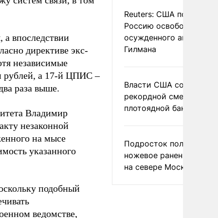
у систем связи, в том
Reuters: США попросил
Россию освободить
, а впоследствии
осужденного американ
Гилмана
ласно директиве экс-
отя независимые
 рублей, а 17-й ЦПИС –
Власти США сообщили 
два раза выше.
рекордной смертности 
плотоядной бактерии
митета Владимир
факту незаконной
енного на мысе
Подросток получил
имость указанного
ножевое ранение в дра
на севере Москвы
поскольку подобный
ечивать
оенном ведомстве,