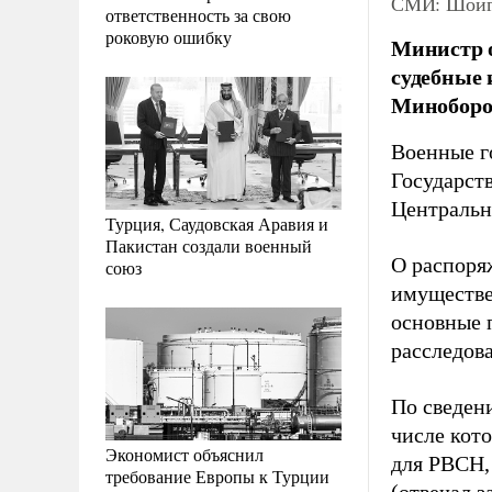
СМИ: Шойгу
ответственность за свою
роковую ошибку
Министр 
судебные 
Миноборо
Военные го
Государст
Центральн
Турция, Саудовская Аравия и
Пакистан создали военный
О распоря
союз
имуществе
основные 
расследов
По сведени
числе кот
Экономист объяснил
для РВСН,
требование Европы к Турции