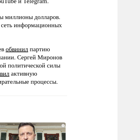
ouTube и Telegram.
ны миллионы долларов.
ю сеть информационных
ев
обвинил
партию
пании. Сергей Миронов
той политической силы
вил
активную
ирательные процессы.
i