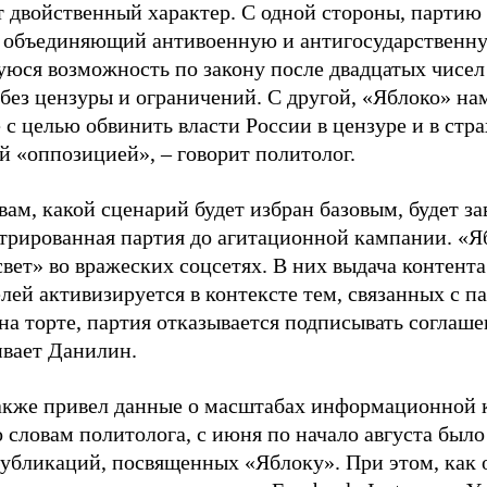
т двойственный характер. С одной стороны, партию
, объединяющий антивоенную и антигосударственну
юся возможность по закону после двадцатых чисел
 без цензуры и ограничений. С другой, «Яблоко» н
 с целью обвинить власти России в цензуре и в стра
й «оппозицией», – говорит политолог.
вам, какой сценарий будет избран базовым, будет за
стрированная партия до агитационной кампании. «Я
свет» во вражеских соцсетях. В них выдача контент
лей активизируется в контексте тем, связанных с па
на торте, партия отказывается подписывать соглаше
ивает Данилин.
акже привел данные о масштабах информационной 
о словам политолога, с июня по начало августа был
 публикаций, посвященных «Яблоку». При этом, как