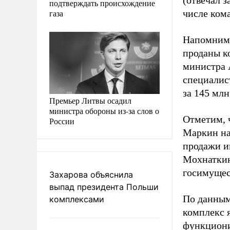
(отвечал 
подтверждать происхождение
газа
числе ком
Напомним,
проданы к
министра 
специалис
за 145 млн
Премьер Литвы осадил
министра обороны из-за слов о
Отметим, 
России
Маркин на
продажи и
Мохнаткин
госимущес
Захарова объяснила
выпад президента Польши
По данным 
комплексами
комплекс 
функциони