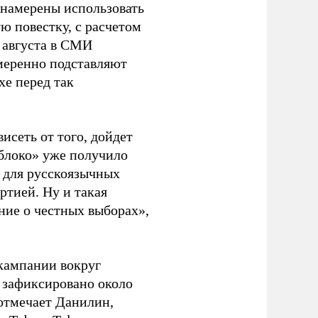
 намерены использовать
ю повестку, с расчетом
 августа в СМИ
амеренно подставляют
хе перед так
висеть от того, дойдет
блоко» уже получило
а для русскоязычных
ртией. Ну и такая
ние о честных выборах»,
кампании вокруг
о зафиксировано около
 отмечает Данилин,