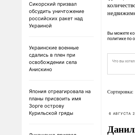
Сикорский призвал
количеств
обсудить уничтожение
недвижимо
российских ракет над
Украиной
Вы можете к
политике по 
Украинские военные
сдались в плен при
освобождении села
Анискино
Япония отреагировала на
Сортировка:
планы присвоить имя
Зорге острову
Курильской гряды
6 АВГУСТА 2
Данил
Лукашенко призвал