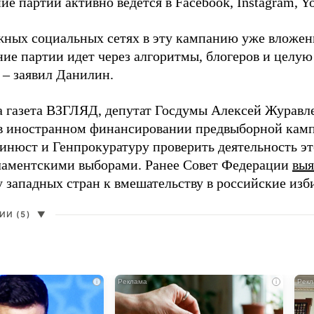
е партии активно ведется в Facebook, Instagram, Y
жных социальных сетях в эту кампанию уже вложе
ие партии идет через алгоритмы, блогеров и целу
 – заявил Данилин.
а газета ВЗГЛЯД, депутат Госдумы Алексей Журавл
в иностранном финансировании предвыборной кам
нюст и Генпрокуратуру проверить деятельность э
ламентскими выборами. Ранее Совет Федерации
выя
у западных стран к вмешательству в российские изб
И (5)
▼
i
i