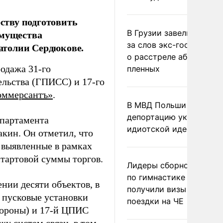
ству подготовить
имущества
В Грузии завели дело и
за слов экс-госминист
атолии Сердюкове.
о расстреле абхазских
родажа 31-го
пленных
ельства (ГПИСС) и 17-го
оммерсантъ»
.
В МВД Польши назвали
депортацию украинцев
епартамента
идиотской идеей
кин. Он отметил, что
выявленные в рамках
стартовой суммы торгов.
Лидеры сборной Росси
по гимнастике не
нии десяти объектов, в
получили визы для
 пусковые установки
поездки на ЧЕ
бороны) и 17-й ЦПИС