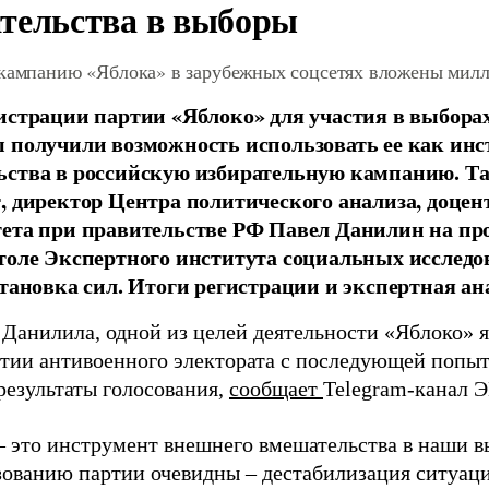
тельства в выборы
 кампанию «Яблока» в зарубежных соцсетях вложены мил
истрации партии «Яблоко» для участия в выбора
 получили возможность использовать ее как ин
ства в российскую избирательную кампанию. Та
, директор Центра политического анализа, доце
тета при правительстве РФ Павел Данилин на п
толе Экспертного института социальных исслед
становка сил. Итоги регистрации и экспертная ан
 Данилила, одной из целей деятельности «Яблоко» 
ртии антивоенного электората с последующей попыт
результаты голосования,
сообщает
Telegram-канал 
– это инструмент внешнего вмешательства в наши в
зованию партии очевидны – дестабилизация ситуаци