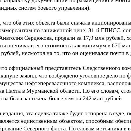
за разработку документации по размещению и монтаж
андных систем боевого управления).
 что оба этих объекта были сначала акционированы
оммерсантам по заниженной цене: 31-й ГПИСС, сог
Анатолия Сердюкова, продали за 17,9 млн рублей, х
ты оценивали его стоимость как минимум в 670 млн
 рублей, несмотря на то, что он оценивался почти в 
что официальный представитель Следственного ко
кануне заявил, что возбуждено уголовное дело по 
мущества нефтеперевалочного комплекса, располож
а Пахта в Мурманской области. По его словам, сто
тва была занижена более чем на 242 млн рублей.
издания, эта сделка также будет оспорена в суде, 
является единственным объектом, способным обесп
рование Северного флота. По словам источника в в