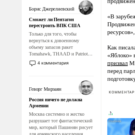
мужественным и твердым под
продвижени
ударами судьбы, брать на себя
Борис Джерелиевский
ответственность, помогать
«В зарубе
Сможет ли Пентагон
слабым, идти вперед и
Продвижен
перестроить ВПК США
адаптироваться.
ресурсов»,
Только для того, чтобы
вернуться к довоенному
Как писал
объему запасов ракет
Tomahawk, THAAD и Patriot
«Яблоко» 
США потребуется более трех
призвал
Ми
4 комментария
лет. Даже небольшая война с
перед пар
Ираном опустошила
подготовк
американские арсеналы.
Сложившаяся ситуация
Геворг Мирзаян
КОММЕНТАРИ
означает многолетний период
Россия ничего не должна
уязвимости США, например,
Армении
перед Китаем.
Москва системно и жестко
разрушает тот фантастический
мир, который Пашинян рисует
для армянского населения.