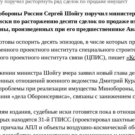
 поручил расторгнуть ряд сделок по продаже имущест
обороны России Сергей Шойгу поручил министер
иски по расторжению десяти сделок по продаже 
ны, произведенных при его предшественнике Ан
товы оспорить десять эпизодов, в числе которых п
венного проектного института специального строит
ого проектного института связи (ЦПИС), пишет
«К
жении министра Шойгу вчера заявил новый глава д
нных отношений военного ведомства Дмитрий Кура
проблемы при реализации имущества Минобороны, 
ания «дела Оборонсервиса», связаны с занижением 
ям издания, судебные иски готовятся пока в отноше
орых находятся 31-й ГПИСС (проектировал шахтные
 причалы АПЛ и объекты воздушно-космической о