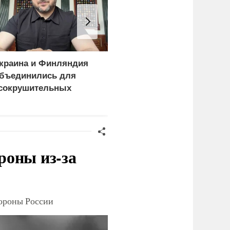
краина и Финляндия
«Генерал-провал»: кака
бъединились для
правда выяснилась про
сокрушительных
Драпатого
анкций" против России
роны из-за
тороны России