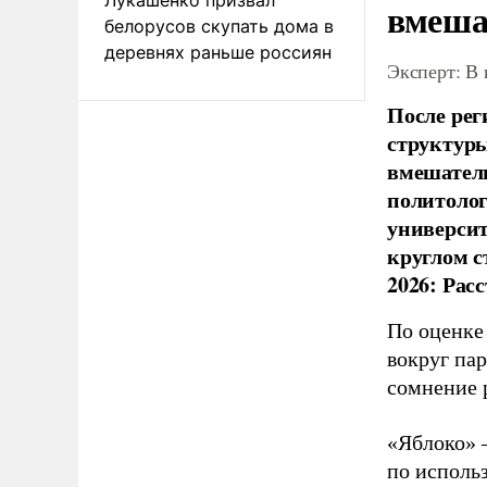
вмеша
белорусов скупать дома в
деревнях раньше россиян
Эксперт: В
После рег
структуры
вмешатель
политолог
универси
круглом с
2026: Рас
По оценке
вокруг па
сомнение 
«Яблоко» 
по исполь