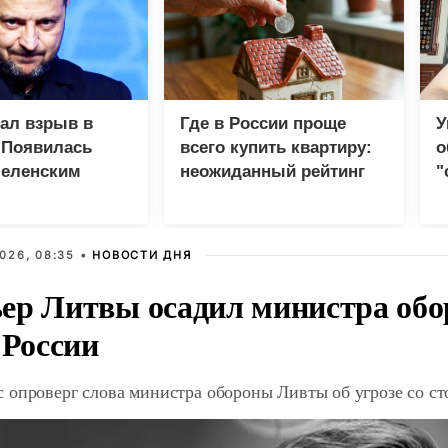
зал взрыв в
Где в России проще
У
 Появилась
всего купить квартиру:
о
Зеленским
неожиданный рейтинг
"
с
026, 08:35 •
НОВОСТИ ДНЯ
ер Литвы осадил министра обо
 России
 опроверг слова министра обороны Ливты об угрозе со с