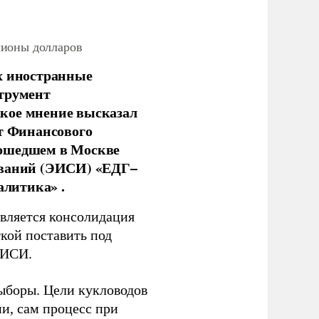
лионы долларов
х иностранные
струмент
кое мнение высказал
нт Финансового
рошедшем в Москве
ований (ЭИСИ) «ЕДГ–
алитика» .
является консолидация
кой поставить под
ЭИСИ.
ыборы. Цели кукловодов
и, сам процесс при