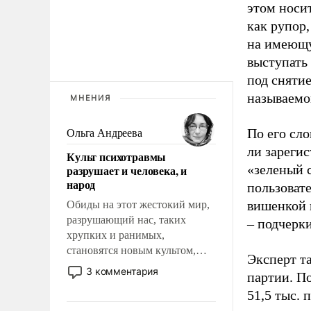
этом носи
как рупор
на имеющу
выступать
под снятие
называемо
МНЕНИЯ
По его сло
Ольга Андреева
ли зареги
Культ психотравмы
«зеленый 
разрушает и человека, и
народ
пользовате
вишенкой 
Обиды на этот жестокий мир,
разрушающий нас, таких
– подчерк
хрупких и ранимых,
становятся новым культом,
Эксперт т
постепенно вытесняя и
3 комментария
партии. П
отменяя традиционное
51,5 тыс.
требование к человеку – быть