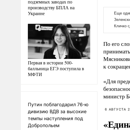
подземных заводах по
производству БПЛА на
Украине
По его сл
принимать
Мясникови
Первая в истории 500-
к сокраще
балльница ЕГЭ поступила в
МФТИ
«Для пред
безопаснос
министр Б
Путин поблагодарил 76-ю
6 АВГУСТА 2
дивизию ВДВ за высокие
темпы наступления под
«Един
Добропольем