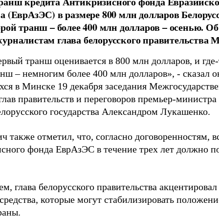
ранш кредита Антикризисного фонда Евразийско
а (ЕврАзЭС) в размере 800 млн долларов Белору
орой транш – более 400 млн долларов – осенью. О
урналистам глава белорусского правительства 
рвый транш оценивается в 800 млн долларов, и где-
нш – немногим более 400 млн долларов», - сказал 
хся в Минске 19 декабря заседания Межгосударств
 глав правительств и переговоров премьер-министр
белорусского государства Александром Лукашенко.
ч также отметил, что, согласно договоренностям, в
сного фонда ЕврАзЭС в течение трех лет должно п
ем, глава белорусского правительства акцентировал
 средства, которые могут стабилизировать положен
раны.