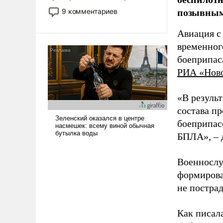
двигаемся по пути
позывным
9 комментариев
революционных изменений.
То, что несколько лет назад
Авиация с
было образом для
временног
псевдонаучной фантастики,
боеприпас
стало всерьез обсуждаемой
РИА «Нов
идеей.
«В резуль
состава п
боеприпасо
БПЛА», – 
Военнослу
формирова
не пострад
Как писал