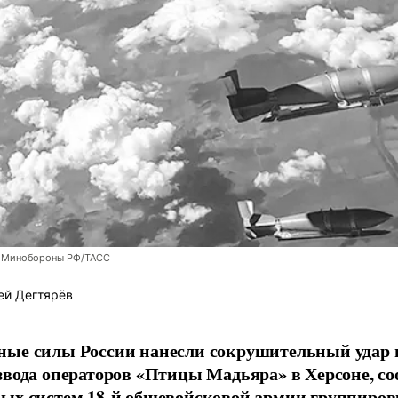
 Минобороны РФ/ТАСС
ей Дегтярёв
ные силы России нанесли сокрушительный удар 
звода операторов «Птицы Мадьяра» в Херсоне, с
ых систем 18-й общевойсковой армии группиров