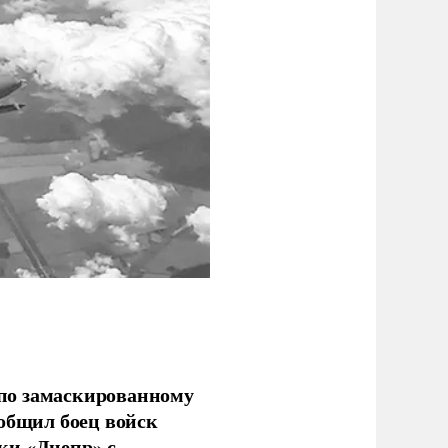
по замаскированному
ообщил боец войск
ки «Днепр» с