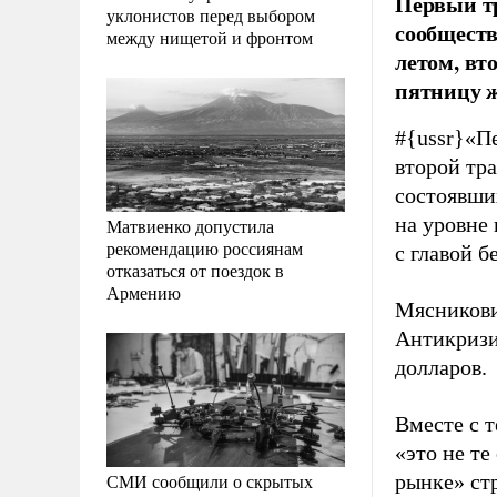
Первый т
уклонистов перед выбором
сообществ
между нищетой и фронтом
летом, вт
пятницу ж
#{ussr}
«Пе
второй тра
состоявши
на уровне
Матвиенко допустила
рекомендацию россиянам
с главой 
отказаться от поездок в
Армению
Мясникови
Антикризи
долларов.
Вместе с т
«это не те
СМИ сообщили о скрытых
рынке» ст