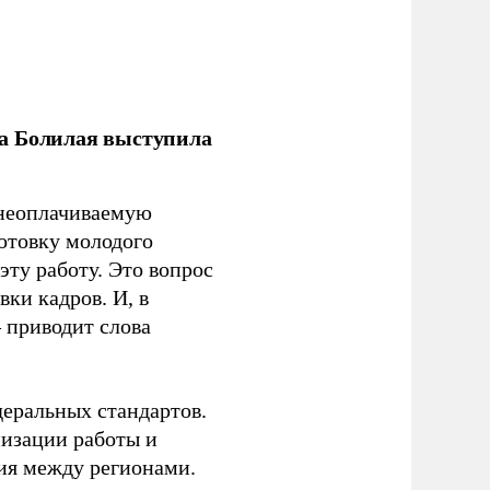
ла Болилая выступила
 неоплачиваемую
готовку молодого
ту работу. Это вопрос
ки кадров. И, в
– приводит слова
еральных стандартов.
низации работы и
ия между регионами.