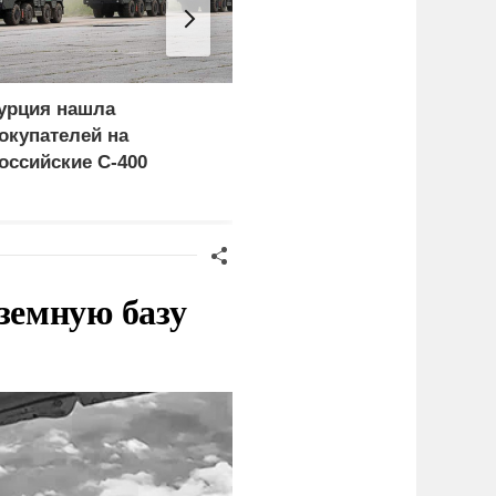
урция нашла
Россия больше не буде
окупателей на
церемониться - теперь
оссийские C-400
это законная цель в
Германии
земную базу