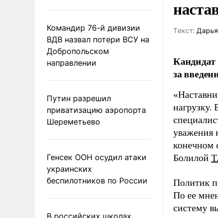
наста
Командир 76-й дивизии
Tекст:
Дарья
ВДВ назвал потери ВСУ на
Добропольском
Кандидат 
направлении
за введен
«Наставни
Путин разрешил
нагрузку. 
приватизацию аэропорта
специалис
Шереметьево
уважения к
конечном с
Генсек ООН осудил атаки
Болилой
Т
украинских
беспилотников по России
Политик п
По ее мне
систему в
В российских школах