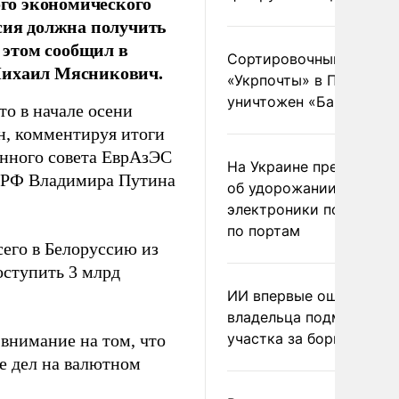
го экономического
ссия должна получить
б этом сообщил в
Сортировочный пункт
Михаил Мясникович.
«Укрпочты» в Павлогра
уничтожен «Бандероль
то в начале осени
он, комментируя итоги
енного совета ЕврАзЭС
На Украине предупреди
а РФ Владимира Путина
об удорожании китайс
электроники после уда
по портам
сего в Белоруссию из
оступить 3 млрд
ИИ впервые оштрафова
владельца подмосковн
участка за борщевик
 внимание на том, что
ие дел на валютном