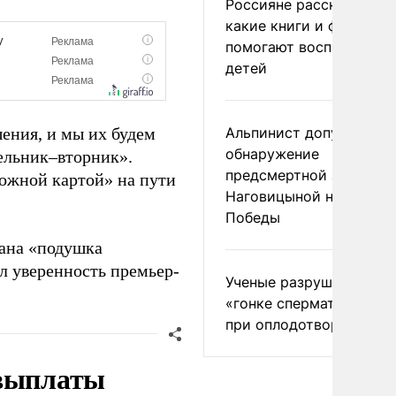
Россияне рассказали,
какие книги и фильмы
помогают воспитывать
детей
ения, и мы их будем
Альпинист допустил
обнаружение
ельник–вторник».
предсмертной записки
рожной картой» на пути
Наговицыной на пике
Победы
дана «подушка
ил уверенность премьер-
Ученые разрушили миф
«гонке сперматозоидов
при оплодотворении
 выплаты