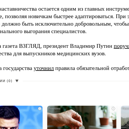
наставничества остается одним из главных инструм
, позволяя новичкам быстрее адаптироваться. При 
 должно быть исключительно добровольным, чтобы 
нального выгорания специалистов.
а газета ВЗГЛЯД, президент Владимир Путин
поруч
ества для выпускников медицинских вузов.
а государства
уточнил
правила обязательной отрабо
И (0)
▼
i
i