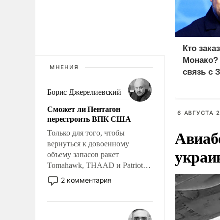
Кто зака
Монако?
МНЕНИЯ
связь с 
Борис Джерелиевский
Сможет ли Пентагон
6 АВГУСТА 2
перестроить ВПК США
Авиаб
Только для того, чтобы
вернуться к довоенному
украи
объему запасов ракет
Tomahawk, THAAD и Patriot
США потребуется более трех
2 комментария
лет. Даже небольшая война с
Ираном опустошила
американские арсеналы.
Сложившаяся ситуация