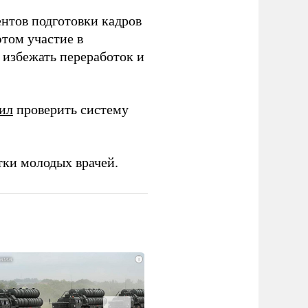
ентов подготовки кадров
этом участие в
избежать переработок и
ил
проверить систему
тки молодых врачей.
i