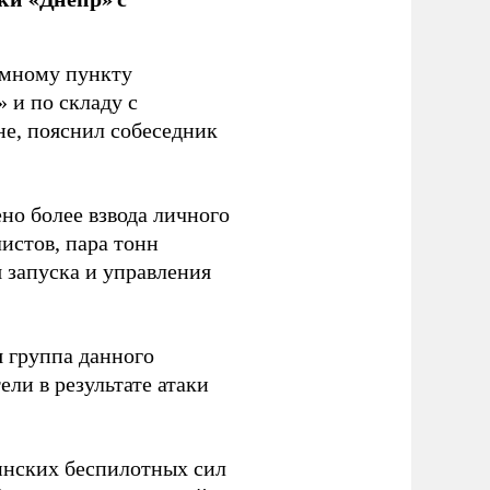
емному пункту
 и по складу с
не, пояснил собеседник
но более взвода личного
истов, пара тонн
я запуска и управления
 группа данного
ли в результате атаки
инских беспилотных сил