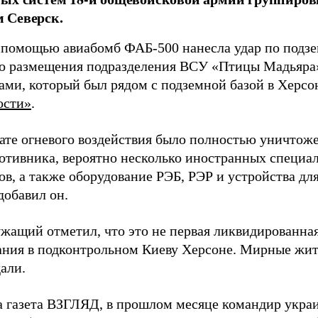
 Северск.
 помощью авиабомб ФАБ-500 нанесла удар по подз
о размещения подразделения ВСУ «Птицы Мадьяра»
ами, который был рядом с подземной базой в Херсо
ости»
.
тате огневого воздействия было полностью уничтоже
ротивника, вероятно несколько иностранных специал
в, а также оборудование РЭБ, РЭР и устройства дл
добавил он.
жащий отметил, что это не первая ликвидированная
ния в подконтрольном Киеву Херсоне. Мирные жите
али.
а газета ВЗГЛЯД, в прошлом месяце командир укра