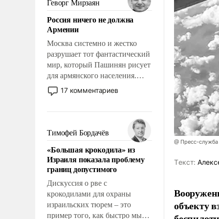
Геворг Мирзаян
означает многолетний период
Россия ничего не должна
уязвимости США, например,
Армении
перед Китаем.
Москва системно и жестко
разрушает тот фантастический
мир, который Пашинян рисует
для армянского населения.
Мир, где политические
17 комментариев
прожекты будут безусловно
оплачиваться за счет
российских
налогоплательщиков и где
Тимофей Бордачёв
Еревану за свои поступки не
@ Пресс-служба
«Большая крокодила» из
нужно отвечать.
Израиля показала проблему
Tекст:
Алекс
границ допустимого
Дискуссия о рве с
Вооружен
крокодилами для охраны
объекту в
израильских тюрем – это
пример того, как быстро мы
беспилотн