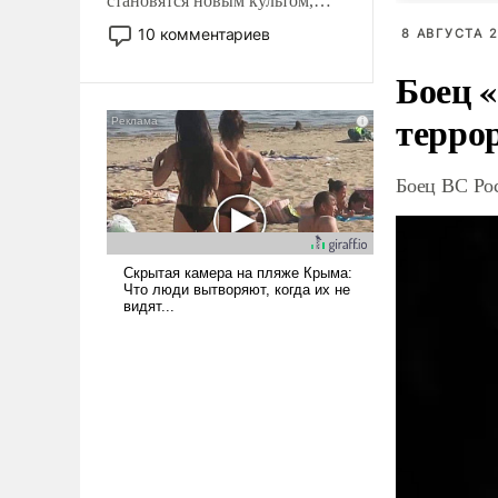
становятся новым культом,
постепенно вытесняя и
10 комментариев
8 АВГУСТА 2
отменяя традиционное
Боец «
требование к человеку – быть
мужественным и твердым под
терро
ударами судьбы, брать на себя
ответственность, помогать
слабым, идти вперед и
Боец ВС Рос
адаптироваться.