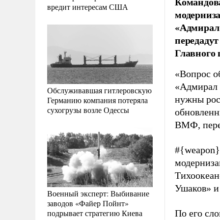
Командова
вредит интересам США
модерниза
«Адмирал 
передадут
Главного
«Вопрос о
«Адмирал 
Обслуживавшая гитлеровскую
нужны рос
Германию компания потеряла
сухогрузы возле Одессы
обновлен
ВМФ, пер
#{weapon}
модернизац
Тихоокеан
Ушаков» и
Военный эксперт: Выбивание
заводов «Файер Пойнт»
подрывает стратегию Киева
По его сл