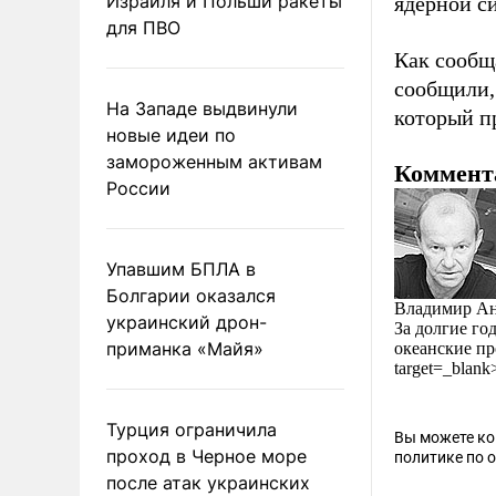
Израиля и Польши ракеты
ядерной с
для ПВО
Как сообщ
сообщили,
На Западе выдвинули
который пр
новые идеи по
замороженным активам
Коммент
России
Упавшим БПЛА в
Болгарии оказался
Владимир Ан
украинский дрон-
За долгие го
приманка «Майя»
океанские пр
target=_blan
Турция ограничила
Вы можете к
проход в Черное море
политике по 
после атак украинских