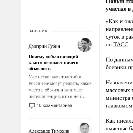
Новый гл
участке в
«Как и ож
направлени
МНЕНИЯ
суток в ра
он
ТАСС
.
Дмитрий Губин
Почему «объясняющий
По данным
класс» не может ничего
боевики п
объяснить
Уже несколько столетий в
Назначени
России не могут решить, какое
массовых 
место в её жизни занимает
интеллигенция, кто к ней
министра 
принадлежит, а кого из неё
главкомом
10 комментариев
исключили с правом
восстановления и без оного. И
Как писал
чем она отличается от просто
«мясные б
образованных людей. Иногда
Александр Тимохин