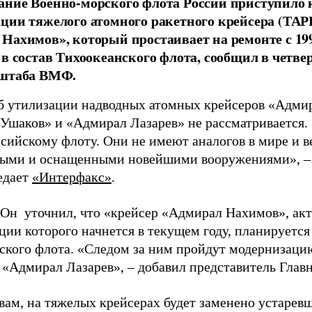
ние Военно-морского флота России приступило 
ции тяжелого атомного ракетного крейсера (ТАР
Нахимов», который простаивает на ремонте с 199
 в состав Тихоокеанского флота, сообщил в четве
 штаба ВМФ.
б утилизации надводных атомных крейсеров «Адми
Ушаков» и «Адмирал Лазарев» не рассматривается
сийскому флоту. Они не имеют аналогов в мире и в
ными и оснащенными новейшими вооружениями»,
–
едает
«Интерфакс»
.
Он уточнил, что «крейсер «Адмирал Нахимов», акт
ии которого начнется в текущем году, планируется 
ского флота. «Следом за ним пройдут модернизац
 «Адмирал Лазарев»,
–
добавил представитель Главн
овам, на тяжелых крейсерах будет заменено устарев