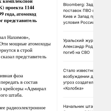
к комплексной
Bloomberg: Задержка
К) проекта 1144
поставок ПВО вынудит
9 года, атомоход
Киев и Запад принять
рг представитель
условия России
рал Нахимов»,
Уральский журналист
. Эти мощные атомоходы
Александр Родионов
ернутся в строй
погиб на СВО
сказал представитель
Стало известно о
ивная фаза
возбуждении дела из-з
передать в состав
угроз создателям
ию крейсеры «Адмирал
«Колобка»
ого штаба.
Начальник штаба
шее радиоэлектронное