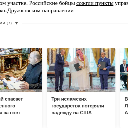
ом участке. Российские бойцы
сожгли пункты
упра
ко-Дружковском направлении.
И (7)
▼
й спасает
Три исламских
В
енного
государства потеряли
Л
а за счет
надежду на США
А
н
в