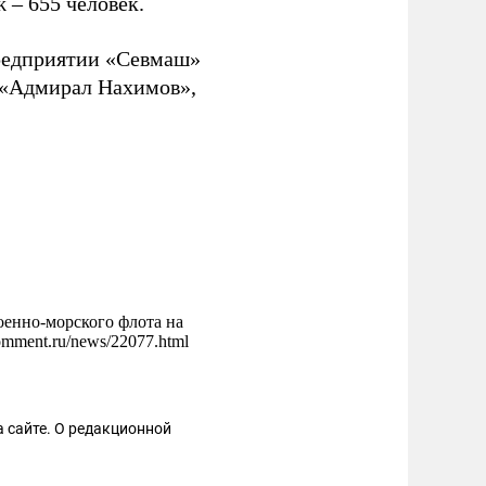
аж
–
655 человек.
предприятии «Севмаш»
а «Адмирал Нахимов»,
оенно-морского флота на
omment.ru/news/22077.html
 сайте. О редакционной