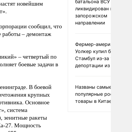
батальона ВСУ
снастят новейшим
ликвидирован на
т».
запорожском
направлении
корпорации сообщил, что
е работы
–
демонтаж
Фермер-американец
Уолкер купил билет в
еликий»
–
четвертый по
Стамбул из-за угрозы
олняет боевые задачи в
депортации из России
енинграде. В боевой
Названы самые
популярные российски
ничтожения крупных
товары в Китае
отивника. Основное
», система
, зенитные ракеты
Ка-27. Мощность