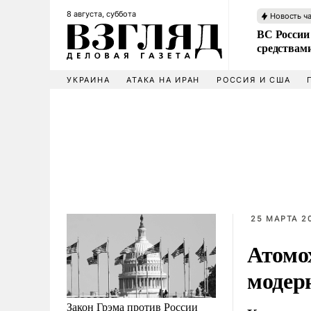
8 августа, суббота
Новость ч
ВС России 
средствам
УКРАИНА
АТАКА НА ИРАН
РОССИЯ И США
25 МАРТА 20
Атомо
модер
Закон Грэма против России