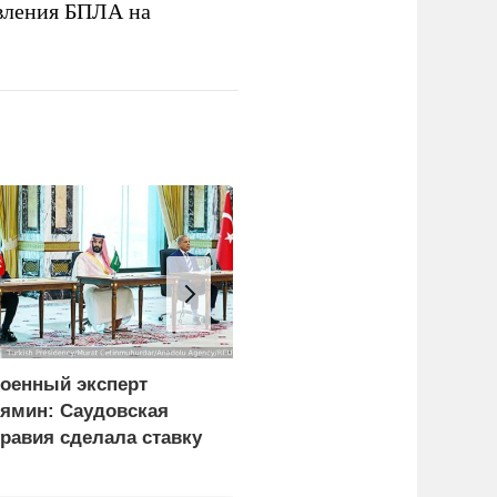
вления БПЛА на
оенный эксперт
Суд Петербурга заочно
ямин: Саудовская
арестовал супругу
равия сделала ставку
Александра Невзорова
а Турцию и Пакистан
место США