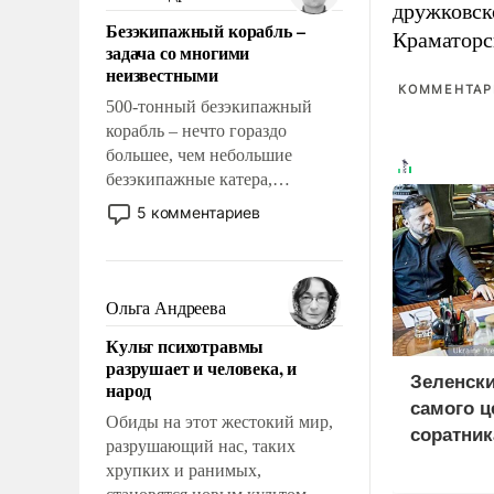
дружковск
казалось, что эти вопросы
Безэкипажный корабль –
решены раз и навсегда, но –
Краматорс
задача со многими
нет, не решены.
неизвестными
КОММЕНТАРИ
500-тонный безэкипажный
корабль – нечто гораздо
большее, чем небольшие
безэкипажные катера,
применение которых уже
5 комментариев
стало обыденностью. Задача по
созданию такого корабля очень
сложна и амбициозна. Однако
и ее реализация радикально
Ольга Андреева
поднимет наши боевые
Культ психотравмы
возможности.
разрушает и человека, и
Зеленски
народ
самого ц
Обиды на этот жестокий мир,
соратник
разрушающий нас, таких
разведки
хрупких и ранимых,