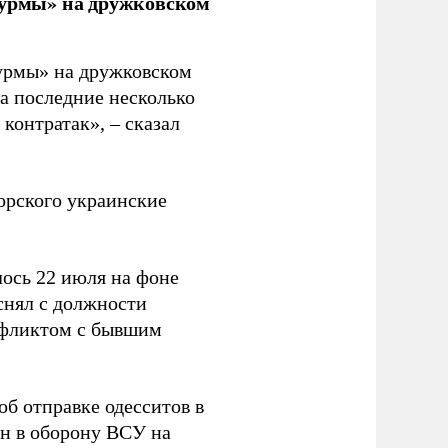
урмы» на дружковском
урмы» на дружковском
за последние несколько
контратак», – сказал
орского украинские
ось 22 июля на фоне
снял с должности
нфликтом с бывшим
об отправке одесситов в
н в оборону ВСУ на