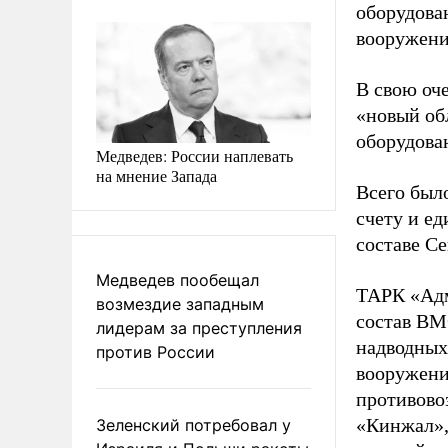
оборудова
вооружени
В свою оч
«новый об
оборудова
Медведев: России наплевать
на мнение Запада
Всего был
счету и е
составе Се
Медведев пообещал
ТАРК «Адм
возмездие западным
состав ВМ
лидерам за преступления
надводных
против России
вооружен
противово
«Кинжал»,
Зеленский потребовал у