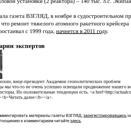
иловой установки (2 реактора)
–
140 тыс. л.с. Экип
ала газета ВЗГЛЯД, в ноябре в судостроительном 
 что ремонт тяжелого атомного ракетного крейсер
остаивал с 1999 года,
начнется в 2011 году
.
арии экспертов
охин, вице-президент Академии геополитических проблем
ды мы что-то не очень успешно освещали продвижение нашего в
осторы. Но положительные тенденции есть. <a href=http://actualc
k><b>Читать далее</b></a>.
омментировать материалы газеты ВЗГЛЯД,
зарегистрировавшись
на
отношению к комментариям читайте
здесь
.