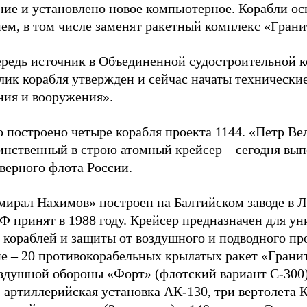
ние и установлено новое компьютерное. Корабли о
ем, в том числе заменят ракетный комплекс «Грани
ередь источник в Объединенной судостроительной 
лик корабля утвержден и сейчас начаты технически
ния и вооружения».
о построено четыре корабля проекта 1144. «Петр В
динственный в строю атомный крейсер
–
сегодня вып
верного флота России.
ирал Нахимов» построен на Балтийском заводе в Л
Ф принят в 1988 году. Крейсер предназначен для у
 кораблей и защиты от воздушного и подводного пр
ие
–
20 противокорабельных крылатых ракет «Гранит
здушной обороны «Форт» (флотский вариант С-300)
 артиллерийская установка АК-130, три вертолета 