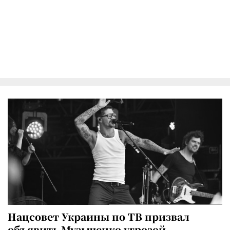
Нацсовет Украины по ТВ призвал
объявить Музыченко угрозой