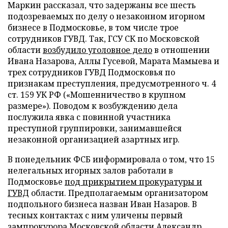
Маркин рассказал, что задержаны все шесть
подозреваемых по делу о незаконном игорном
бизнесе в Подмосковье, в том числе трое
сотрудников ГУВД. Так, ГСУ СК по Московской
области
возбудило уголовное дело
в отношении
Ивана Назарова, Аллы Гусевой, Марата Мамыева и
трех сотрудников ГУВД Подмосковья по
признакам преступления, предусмотренного ч. 4
ст. 159 УК РФ («Мошенничество в крупном
размере»). Поводом к возбуждению дела
послужила явка с повинной участника
преступной группировки, занимавшейся
незаконной организацией азартных игр.
В понедельник ФСБ информировала о том, что 15
нелегальных игорных залов работали в
Подмосковье
под прикрытием прокуратуры и
ГУВД
области. Предполагаемым организатором
подпольного бизнеса назван Иван Назаров. В
тесных контактах с ним уличены первый
зампрокурора Московской области Александр