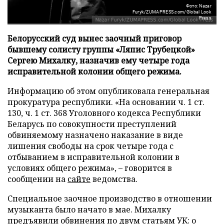
Фото: Nazar
Furyk/ZUMAPRESS.com/Global Look
Press
Белорусский суд вынес заочный приговор
бывшему солисту группы «Ляпис Трубецкой»
Сергею Михалку, назначив ему четыре года
исправительной колонии общего режима.
Информацию об этом опубликовала генеральная
прокуратура республики. «На основании ч. 1 ст.
130, ч. 1 ст. 368 Уголовного кодекса Республики
Беларусь по совокупности преступлений
обвиняемому назначено наказание в виде
лишения свободы на срок четыре года с
отбыванием в исправительной колонии в
условиях общего режима», – говорится в
сообщении на
сайте
ведомства.
Специальное заочное производство в отношении
музыканта было начато в мае. Михалку
предъявили обвинения по двум статьям УК: о