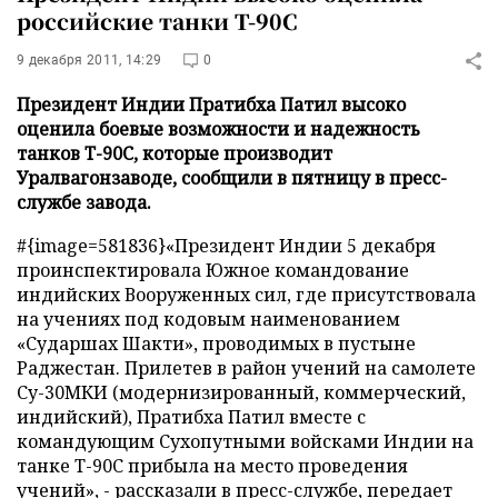
российские танки Т-90С
9 декабря 2011, 14:29
0
Президент Индии Пратибха Патил высоко
оценила боевые возможности и надежность
танков Т-90С, которые производит
Уралвагонзаводе, сообщили в пятницу в пресс-
службе завода.
#{image=581836}
«Президент Индии 5 декабря
проинспектировала Южное командование
индийских Вооруженных сил, где присутствовала
на учениях под кодовым наименованием
«Сударшах Шакти», проводимых в пустыне
Раджестан. Прилетев в район учений на самолете
Су-30МКИ (модернизированный, коммерческий,
индийский), Пратибха Патил вместе с
командующим Сухопутными войсками Индии на
танке Т-90С прибыла на место проведения
учений», - рассказали в пресс-службе, передает