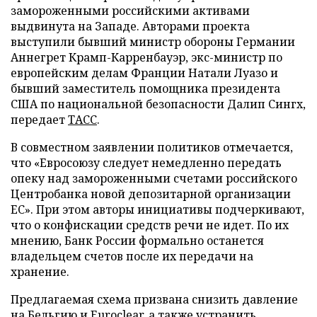
замороженными российскими активами
выдвинута на Западе. Авторами проекта
выступили бывший министр обороны Германии
Аннегрет Крамп-Карренбауэр, экс-министр по
европейским делам Франции Натали Луазо и
бывший заместитель помощника президента
США по национальной безопасности Далип Сингх,
передает
ТАСС
.
В совместном заявлении политиков отмечается,
что «Евросоюзу следует немедленно передать
опеку над замороженными счетами российского
Центробанка новой депозитарной организации
ЕС». При этом авторы инициативы подчеркивают,
что о конфискации средств речи не идет. По их
мнению, Банк России формально останется
владельцем счетов после их передачи на
хранение.
Предлагаемая схема призвана снизить давление
на Бельгию и Euroclear, а также устранить