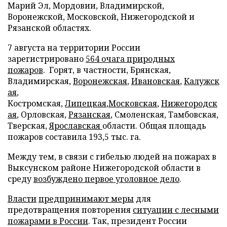
Марий Эл, Мордовии, Владимирской,
Воронежской, Московской, Нижегородской и
Рязанской областях.
7 августа на территории России
зарегистрировано
564 очага природных
пожаров
.
Горят, в частности, Брянская,
Владимирская,
Воронежская
,
Ивановская
,
Калужск
ая
,
Костромская,
Липецкая
,
Московская
,
Нижегородск
ая
, Орловская,
Рязанская
, Смоленская, Тамбовская,
Тверская,
Ярославская
области. Общая площадь
пожаров составила
193,5 тыс. га.
Между тем, в связи с гибелью людей на пожарах в
Выксунском районе Нижегородской области в
среду
возбуждено первое уголовное дело
.
Власти
предпринимают меры
для
предотвращения повторения
ситуации с лесными
пожарами в России
. Так, президент России