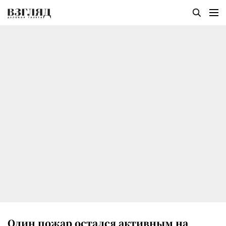
Один пожар остался активным на