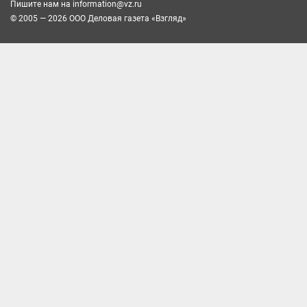
Пишите нам на
information@vz.ru
© 2005 — 2026 ООО Деловая газета «Взгляд»