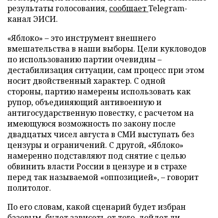
результаты голосования,
сообщает
Telegram-
канал ЭИСИ.
«Яблоко» – это инструмент внешнего
вмешательства в наши выборы. Цели кукловодов
по использованию партии очевидны –
дестабилизация ситуации, сам процесс при этом
носит двойственный характер. С одной
стороны, партию намерены использовать как
рупор, объединяющий антивоенную и
антигосударственную повестку, с расчетом на
имеющуюся возможность по закону после
двадцатых чисел августа в СМИ выступать без
цензуры и ограничений. С другой, «Яблоко»
намеренно подставляют под снятие с целью
обвинить власти России в цензуре и в страхе
перед так называемой «оппозицией», – говорит
политолог.
По его словам, какой сценарий будет избран
базовым, будет зависеть от того, дойдет ли