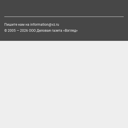
Пишите нам на
information@vz.ru
© 2005 — 2026 ООО Деловая газета «Взгляд»