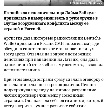
Фото: Гавриил Григоров/ТАСС
Латвийская исполнительница Лайма Вайкуле
призналась в намерении взять в руки оружие в
случае вооруженного конфликта между ее
страной и Россией.
Артистка дала интервью радиостанции
Deutsche
Welle
(признана в России СМИ-иноагентом), где
обсудила гипотетическое столкновение двух
государств. Отвечая на вопрос о возможных
действиях при нападении на Латвию, она дала
однозначный ответ. «Я возьму автомат», – заявила
исполнительница.
При этом звезда эстрады сразу сделала оговорку о
нежелании реального кровопролития. Певица
подчеркнула надежду на мирное разрешение
любых противоречий между соседними
странами. Она назвала себя оптимистом, который
всегда верит в лучшее развитие событий.