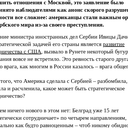
шить отношения с Москвой, это заявление было
инято наблюдателями как анонс скорого разруше
ности все сложнее: американцы стали важным о
рбского мира из-за своего преступления.
ение министра иностранных дел Сербии Ивицы Дачи
ратегической задачей его страны является
развитие
дничества с США
, вызвало в Рунете некоторый бугур
ния вовсе не встретило. Это ревность старого друга
о врага, как многим в России казалось – врага общег
того, что Америка сделала с Сербией – разбомбила,
ла и расчленила, какое может быть стратегическое
дничество?
м ничего нового в этом нет: Белград уже 15 лет
тегически сотрудничает» по четырем направлениям,
ально как будто равноценным – чтоб никому обидно