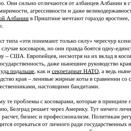
но. Они сильно отличаются от албанцев Албании в 
миримости, агрессивности и даже великодержавност
ой Албании
в Приштине мечтают гораздо яростнее, 
е.
кт типа «эти понимают только силу» чересчур ксен
 случае косоваров, но они правда боятся одну-един
ву – США. Европейцев, несмотря на их вклад в кос
осударственность, даже нынешнее руководство края
куда подальше
, как и
секретариат НАТО
, а ведь нын
дство края – ленивые жирные коты в сравнении со 
ественниками, настоящими бандитами.
му те проблемы с косоварами, которые в принципе 
ю, Белград решает через Америку. Тут ничего личн
 расчет, бизнес и профессионализм. Политикам рег
ится отрекаться от личного ради государственных 