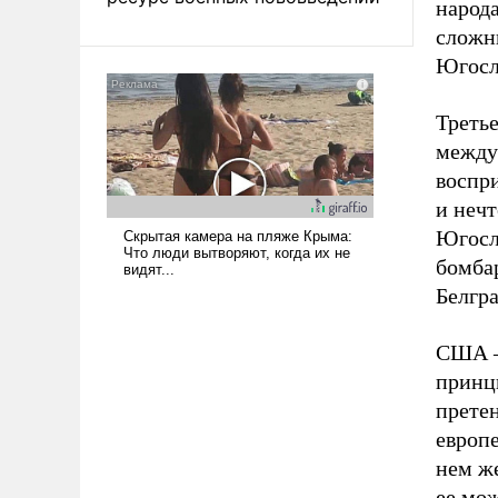
народа
сложн
Югосл
Треть
между
воспри
и нечт
Югосл
бомба
Белгра
США –
принц
прете
европе
нем же
ее мо