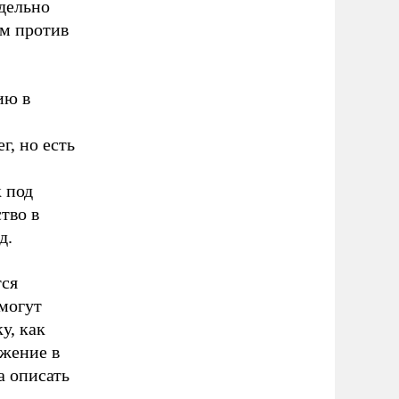
едельно
ям против
ию в
г, но есть
 под
тво в
д.
тся
могут
у, как
ажение в
а описать