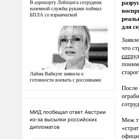
разру
В аэропорту Лейпцига сотрудник
наземной службы руками поймал
воспр
БПЛА со взрывчаткой
реаль
для се
Заявл
что ст
сотру
понима
старог
Лайма Вайкуле заявила о
готовности воевать с россиянами
После 
ограби
сотру
МИД пообещал ответ Австрии
из-за высылки российских
Меж те
дипломатов
«стра
офици