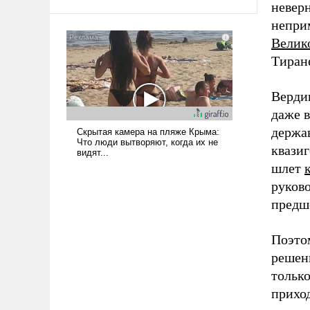
невер
среде, потому что оно уже несет
негативные коннотации.
непри
Велик
Тиран
Верди
даже в
держа
квазиг
шлет
руково
предш
Поэто
решени
только
приход