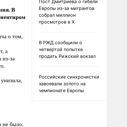
Пост Дмитриева о гибели
ния. В
Европы из-за мигрантов
собрал миллион
риентиром
просмотров в X
ча о том,
В РЖД сообщили о
четвертой попытке
т, а
продать Рижский вокзал
 из-за
о.
Российские синхронистки
 унизила,
завоевали золото на
чемпионате Европы
 не было.