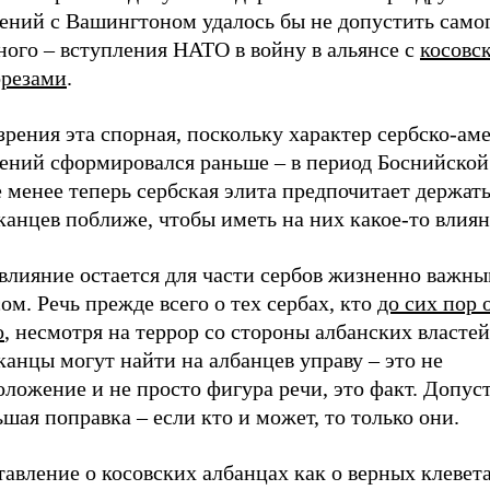
ений с Вашингтоном удалось бы не допустить само
ного – вступления НАТО в войну в альянсе с
косовс
орезами
.
зрения эта спорная, поскольку характер сербско-а
ений сформировался раньше – в период Боснийской
 менее теперь сербская элита предпочитает держат
анцев поближе, чтобы иметь на них какое-то влиян
 влияние остается для части сербов жизненно важн
ом. Речь прежде всего о тех сербах, кто
до сих пор 
о
, несмотря на террор со стороны албанских властей
анцы могут найти на албанцев управу – это не
оложение и не просто фигура речи, это факт. Допу
шая поправка – если кто и может, то только они.
авление о косовских албанцах как о верных клевет