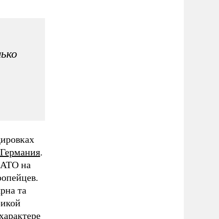
лько
дировках
 Германия
.
НАТО на
ропейцев.
рна та
рикой
характере