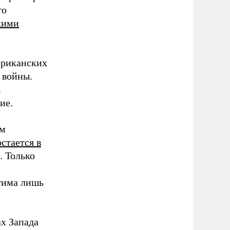
го
кими
мериканских
 войны.
ь
ие.
ым
остается в
. Только
стима лишь
ах Запада