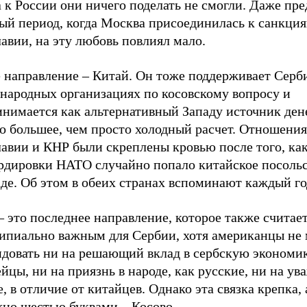
 к России они ничего поделать не смогли. Даже пр
ый период, когда Москва присоединилась к санкци
авии, на эту любовь повлиял мало.
е направление – Китай. Он тоже поддерживает Серб
народных организациях по косовскому вопросу и
нимается как альтернативный Западу источник дене
о большее, чем просто холодный расчет. Отношения
авии и КНР были скреплены кровью после того, как
рдировки НАТО случайно попало китайское посольс
де. Об этом в обеих странах вспоминают каждый го
 это последнее направление, которое также считае
ипиально важным для Сербии, хотя американцы не 
ндовать ни на решающий вклад в сербскую экономик
йцы, ни на приязнь в народе, как русские, ни на ув
, в отличие от китайцев. Однако эта связка крепка, 
жно шестью буквами – Косово.