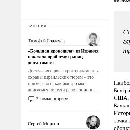
МНЕНИЯ
Со
гл
Тимофей Бордачёв
тр
«Большая крокодила» из Израиля
показала проблему границ
допустимого
Дискуссия о рве с крокодилами для
охраны израильских тюрем – это
Наибо
пример того, как быстро мы
Белгр
двигаемся по пути революционных
изменений. То, что несколько лет
США, 
7 комментариев
назад было образом для
Балкан
псевдонаучной фантастики, стало
Истори
всерьез обсуждаемой идеей.
точка
Сергей Миркин
обошл