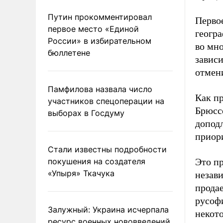
Путин прокомментировал
Перво
первое место «Единой
геогра
России» в избирательном
во мн
бюллетене
завис
отмен
Памфилова назвала число
Как п
участников спецоперации на
Брюссе
выборах в Госдуму
доподл
приор
Стали известны подробности
покушения на создателя
Это п
«Упыря» Ткачука
незави
продае
русофи
Залужный: Украина исчерпала
некот
ресурс военных нововведений