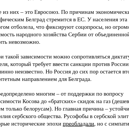
е из них – это Евросоюз. По причинам экономическ
фическим Белград стремится в ЕС. У населения эта
огом отболела, что фиксируют соцопросы, но огро
имость народного хозяйства Сербии от объединенно
ить невозможно.
ри такой зависимости можно сопротивляться диктат
ля, который требует ввести санкции против России
инно неизвестно. Но Россия до сих пор остается в
итетным направлением для Белграда.
редопределено многим – от поддержки по вопросу
симости Косова до «братских» скидок на газ (деше
м только белорусам). Но главная причина – устойч
лия сербского общества. Русофобы в сербской элит
орые исторические эпохи
преобладали
, но с симпат