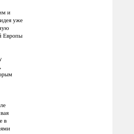
им и
 идея уже
мную
й Европы
у
,
торым
вле
ивая
е в
иями