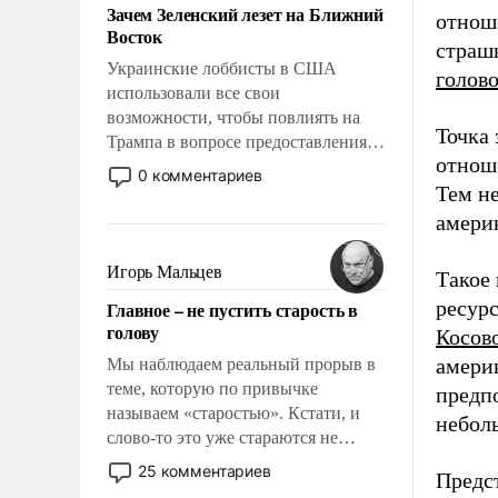
Зачем Зеленский лезет на Ближний
отнош
Восток
страш
Украинские лоббисты в США
голов
использовали все свои
возможности, чтобы повлиять на
Точка 
Трампа в вопросе предоставления
отнош
вооружений своим нанимателям.
0 комментариев
Вероятно, кому-то из тех, кто
Тем не
консультирует Киев, пришла в
америк
голову мысль: хорошо бы
продемонстрировать, что Украина
Игорь Мальцев
Такое
вступила в вооруженное
ресурс
Главное – не пустить старость в
противостояние с Ираном.
голову
Косов
америк
Мы наблюдаем реальный прорыв в
теме, которую по привычке
предп
называем «старостью». Кстати, и
неболь
слово-то это уже стараются не
использовать – так же, как «бабка»,
25 комментариев
Предст
«дед», – хотя бы в образованной