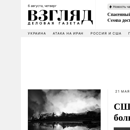
6 августа, четверг
Новость ч
Спасенный
Cessna дос
УКРАИНА
АТАКА НА ИРАН
РОССИЯ И США
21 МАЯ
США
бол