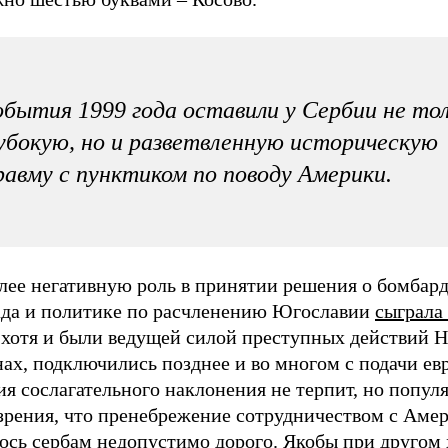
бытия 1999 года оставили у Сербии не то
убокую, но и разветвленную историческую
авму с пунктиком по поводу Америки.
лее негативную роль в принятии решения о бомбар
ада и политике по расчленению Югославии
сыграла
хотя и были ведущей силой преступных действий 
ах, подключились позднее и во многом с подачи ев
я сослагательного наклонения не терпит, но популя
 зрения, что пренебрежение сотрудничеством с Аме
ось сербам недопустимо дорого. Якобы при другом 