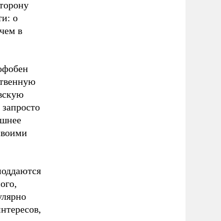
сторону
и: о
чем в
офобен
ственную
овскую
 запросто
ешнее
своими
поддаются
ого,
улярно
интересов,