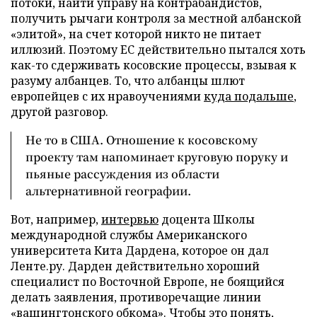
потоки, найти управу на контрабандистов,
получить рычаги контроля за местной албанской
«элитой», на счет которой никто не питает
иллюзий. Поэтому ЕС действительно пытался хоть
как-то сдерживать косовские процессы, взывая к
разуму албанцев. То, что албанцы шлют
европейцев с их нравоучениями
куда подальше
,
другой разговор.
Не то в США. Отношение к косовскому
проекту там напоминает круговую поруку и
пьяные рассуждения из области
альтернативной географии.
Вот, например,
интервью
доцента Школы
международной службы Американского
университета Кита Дардена, которое он дал
Ленте.ру. Дарден действительно хороший
специалист по Восточной Европе, не боящийся
делать заявления, противоречащие линии
«вашингтонского обкома». Чтобы это понять,