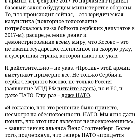
в армию, а в феврале 2017-го парламент принял
базовый закон о будущем министерстве обороны.
То, что происходит сейчас, – это юридическая
казуистика (повторное голосование
потребовалось из-за бойкота сербских депутатов в
2017-м), распределение денег и
демонстрирование всему миру, что Косово – это
не квазигосударство, слепленное на скорую руку,
а суверенная страна, которой никто не указ.
И действительно – не указ. «Против» этой армии
выступают примерно все. Не только Сербия и
сербы Северного Косово, не только Россия
(заявление МИД РФ
читайте здесь
), но и ЕС, и
даже НАТО. Еще раз –
даже НАТО
.
«Я сожалею, что это решение было принято,
несмотря на обеспокоенность НАТО. Мы ясно дали
понять, что этот шаг является несвоевременным»,
– заявил генсек альянса Йенс Столтенберг. Более
того, подчеркнул, что теперь НАТО «придется