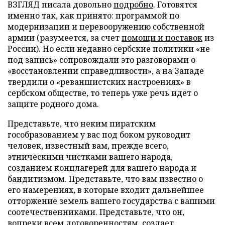
ВЗГЛЯД писала довольно
подробно
. Готовятся
именно так, как принято: программой по
модернизации и перевооружению собственной
армии (разумеется, за счет
помощи и поставок
из
России). Но если недавно сербские политики «не
под запись» сопровождали это разговорами о
«восстановлении справедливости», а на Западе
твердили о «реваншистских настроениях» в
сербском обществе, то теперь уже речь идет о
защите родного дома.
Представьте, что неким пиратским
гособразованием у вас под боком руководит
человек, известный вам, прежде всего,
этническими чистками вашего народа,
созданием концлагерей для вашего народа и
бандитизмом. Представьте, что вам известно о
его намерениях, в которые входит дальнейшее
отторжение земель вашего государства с вашими
соотечественниками. Представьте, что он,
вопреки всем договоренностям, создает