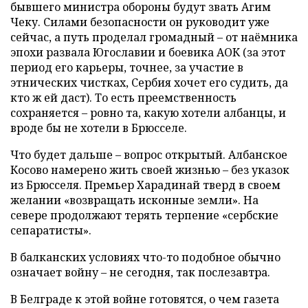
бывшего министра обороны будут звать Агим
Чеку. Силами безопасности он руководит уже
сейчас, а путь проделал громадный – от наёмника
эпохи развала Югославии и боевика АОК (за этот
период его карьеры, точнее, за участие в
этнических чистках, Сербия хочет его судить, да
кто ж ей даст). То есть преемственность
сохраняется – ровно та, какую хотели албанцы, и
вроде бы не хотели в Брюсселе.
Что будет дальше – вопрос открытый. Албанское
Косово намерено жить своей жизнью – без указок
из Брюсселя. Премьер Харадинай тверд в своем
желании «возвращать исконные земли». На
севере продолжают терять терпение «сербские
сепаратисты».
В балканских условиях что-то подобное обычно
означает войну – не сегодня, так послезавтра.
В Белграде к этой войне готовятся, о чем газета