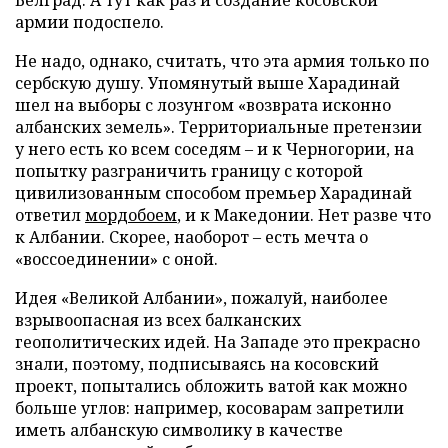
Белград. А тут как раз и создание косовской
армии подоспело.
Не надо, однако, считать, что эта армия только по
сербскую душу. Упомянутый выше Харадинай
шел на выборы с лозунгом «возврата исконно
албанских земель». Территориальные претензии
у него есть ко всем соседям – и к Черногории, на
попытку разграничить границу с которой
цивилизованным способом премьер Харадинай
ответил
мордобоем
, и к Македонии. Нет разве что
к Албании. Скорее, наоборот – есть мечта о
«воссоединении» с оной.
Идея «Великой Албании», пожалуй, наиболее
взрывоопасная из всех балканских
геополитических идей. На Западе это прекрасно
знали, поэтому, подписываясь на косовский
проект, попытались обложить ватой как можно
больше углов: например, косоварам запретили
иметь албанскую символику в качестве