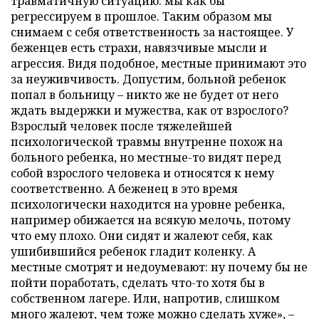
травматичную ситуацию: мы как бы
регрессируем в прошлое. Таким образом мы
снимаем с себя ответственность за настоящее. У
беженцев есть страхи, навязчивые мысли и
агрессия. Видя подобное, местные принимают это
за неуживчивость. Допустим, больной ребенок
попал в больницу – никто же не будет от него
ждать выдержки и мужества, как от взрослого?
Взрослый человек после тяжелейшей
психологической травмы внутренне похож на
больного ребенка, но местные-то видят перед
собой взрослого человека и относятся к нему
соответственно. А беженец в это время
психологически находится на уровне ребенка,
например обижается на всякую мелочь, потому
что ему плохо. Они сидят и жалеют себя, как
ушибившийся ребенок гладит коленку. А
местные смотрят и недоумевают: ну почему бы не
пойти поработать, сделать что-то хотя бы в
собственном лагере. Или, напротив, слишком
много жалеют, чем тоже можно сделать хуже», –