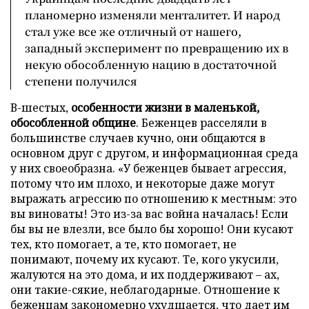
планомерно изменяли менталитет. И народ
стал уже все же отличный от нашего,
западный эксперимент по превращению их в
некую обособленную нацию в достаточной
степени получился
В-шестых,
особенности жизни в маленькой,
обособленной общине
. Беженцев расселяли в
большинстве случаев кучно, они общаются в
основном друг с другом, и информационная среда
у них своеобразна. «У беженцев бывает агрессия,
потому что им плохо, и некоторые даже могут
выражать агрессию по отношению к местным: это
вы виноваты! Это из-за вас война началась! Если
бы вы не влезли, все было бы хорошо! Они кусают
тех, кто помогает, а те, кто помогает, не
понимают, почему их кусают. Те, кого укусили,
жалуются на это дома, и их поддерживают – ах,
они такие-сякие, неблагодарные. Отношение к
беженцам закономерно ухудшается, что дает им