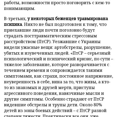
работы, возможности просто поговорить с кем-то
понимающим.
В-третьих,
у некоторых беженцев травмирована
психика
. Никто не был подготовлен к тому, что
приехавшие люди почти поголовно будут
страдать посттравматическим стрессовым
расстройством (ПтСР). Уезжавшие с Украины
видели ужасные вещи: артобстрелы, разрушение,
убитых и изувеченных людей. «ПтСР – серьезный
психологический и психический кризис, по сути –
тяжелое заболевание, которое разворачивается с
течением времени и сопровождается такими
симптомами, как страхи, постоянное напряжение,
неуверенность в себе, вина за то, что живы, а кто-
то из знакомых и друзей мертв, приступы
агрессивного поведения, навязчивые мысли и
другие симптомы. Особенно страдают от ПтСР
видевшие обстрелы и трупы дети. Около 80%
детей из зоны боевых действий – с ПтСР разной
степени тяжести. Практически все они, уже