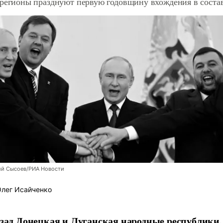
регионы празднуют первую годовщину вхождения в соста
ий Сысоев/РИА Новости
лег Исайченко
азад Донецкая и Луганская народные республики,