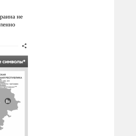
краина не
иленно