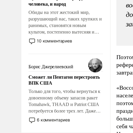
человека, и народ
во
Обиды на этот жестокий мир,
до
разрушающий нас, таких хрупких и
з
ранимых, становятся новым
культом, постепенно вытесняя и
отменяя традиционное требование к
10 комментариев
человеку – быть мужественным и
твердым под ударами судьбы, брать
Поэтом
на себя ответственность, помогать
рефере
слабым, идти вперед и
Борис Джерелиевский
адаптироваться.
завтра
Сможет ли Пентагон перестроить
ВПК США
«Восс
Только для того, чтобы вернуться к
насел
довоенному объему запасов ракет
поэтом
Tomahawk, THAAD и Patriot США
празд
потребуется более трех лет. Даже
небольшая война с Ираном
больш
6 комментариев
опустошила американские
себя ч
арсеналы. Сложившаяся ситуация