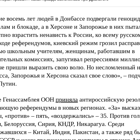
е восемь лет людей в Донбассе подвергали геноцид
лам и блокаде, а в Херсоне и Запорожье в них пыта
пно взрастить ненависть к России, ко всему русском
ходе референдумов, киевский режим грозил расправ
ью школьным учителям, женщинам, работавшим в
ательных комиссиях, запугивал репрессиями милли
ые пришли выразить свою волю. Но несломленный 
са, Запорожья и Херсона сказал свое слово», – под
Путин.
е Генассамблея ООН
приняла
антироссийскую резо
ающую референдумы в новых регионах. «За» высказ
, «против» – пять, «воздержались» – 35. Против го
, Белоруссия, Сирия, КНДР, Никарагуа. Среди
ржавшихся – Китай, Индия, Пакистан, а также ряд 
 СССР и наши традиционные партнеры в странах Аз