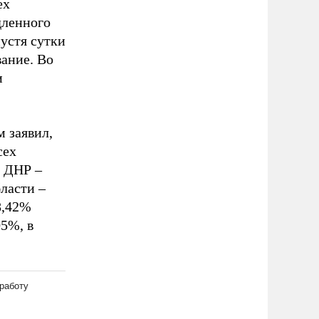
ех
дленного
устя сутки
ание. Во
и
м заявил,
сех
в ДНР –
ласти –
8,42%
05%, в