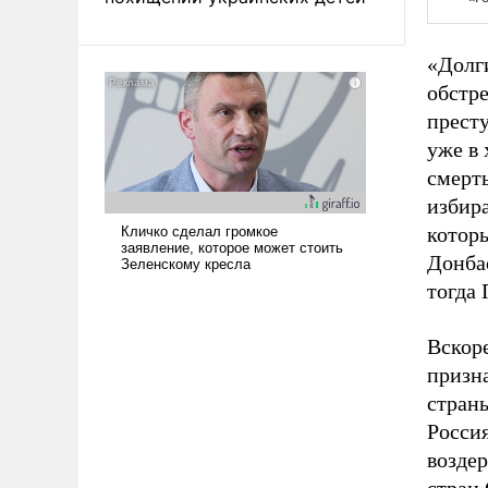
«Долги
обстре
престу
уже в 
смерт
избир
котор
Донбас
тогда 
Вскор
призн
страны
Россия
возде
стран