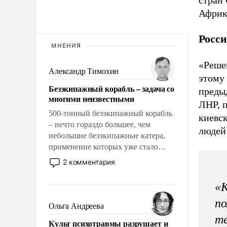
Африк
Росси
МНЕНИЯ
«Реше
Александр Тимохин
этому
Безэкипажный корабль – задача со
преды
многими неизвестными
ЛНР, 
500-тонный безэкипажный корабль
киевск
– нечто гораздо большее, чем
людей 
небольшие безэкипажные катера,
применение которых уже стало
обыденностью. Задача по созданию
2 комментария
такого корабля очень сложна и
амбициозна. Однако и ее
«К
реализация радикально поднимет
по
наши боевые возможности.
Ольга Андреева
те
Культ психотравмы разрушает и