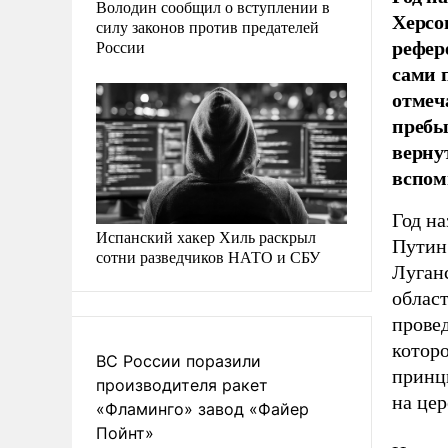
Володин сообщил о вступлении в
Херсо
силу законов против предателей
рефер
России
сами 
отмеч
пребы
верну
вспом
Год на
Испанский хакер Хиль раскрыл
Путин
сотни разведчиков НАТО и СБУ
Луган
облас
прове
которо
ВС России поразили
принц
производителя ракет
на це
«Фламинго» завод «Файер
Пойнт»