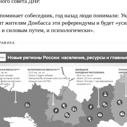
ного совета ДНР.
споминает собеседник, год назад люди понимали: У
ит жителям Донбасса эти референдумы и будет «ус
 и силовым путем, и психологически».
РАФИКА