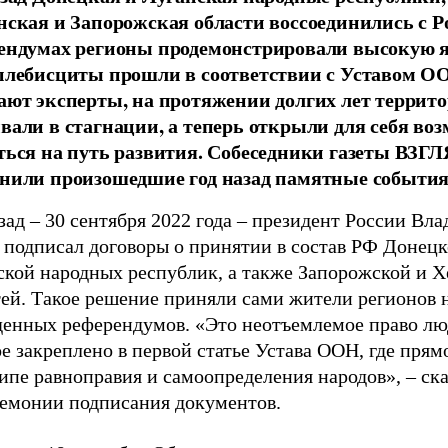
нская и Запорожская области воссоединились с Р
ендумах регионы продемонстрировали высокую я
плебисциты прошли в соответствии с Уставом О
ают эксперты, на протяжении долгих лет террит
вали в стагнации, а теперь открыли для себя во
ться на путь развития. Собеседники газеты ВЗГ
нили произошедшие год назад памятные события
зад – 30 сентября 2022 года – президент России Вл
 подписал договоры о принятии в состав РФ Донецк
ской народных республик, а также Запорожской и 
тей. Такое решение приняли сами жители регионов 
денных референдумов. «Это неотъемлемое право лю
е закреплено в первой статье Устава ООН, где прям
ипе равноправия и самоопределения народов», – ск
ремонии подписания документов.