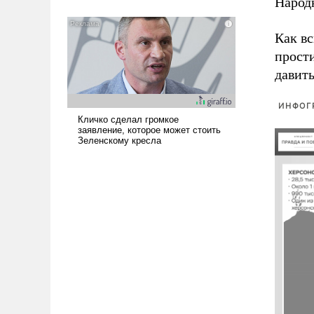
Народ
означает многолетний период
уязвимости США, например, перед
Как в
Китаем.
прост
давить
ИНФОГ