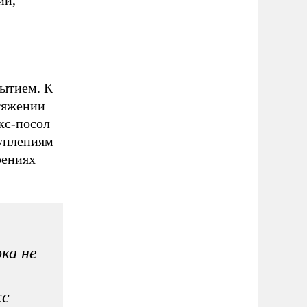
ытием. К
тяжении
кс-посол
уплениям
оениях
ка не
сс