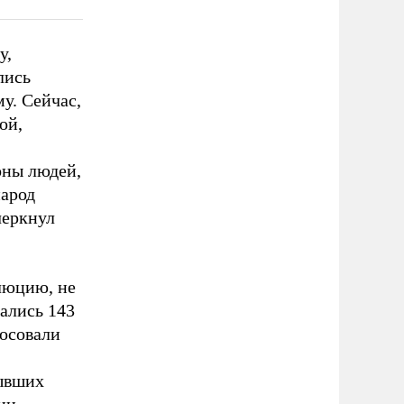
у,
лись
у. Сейчас,
ой,
оны людей,
народ
черкнул
люцию, не
ались 143
лосовали
бывших
ии,