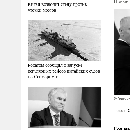
Новые 
Китай возводит стену против
утечки мозгов
Росатом сообщил о запуске
регулярных рейсов китайских судов
по Севморпути
@ Григор
Tекст:
О
Год н