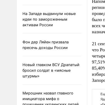
Напом
регио
прове
На Западе выдвинули новые
идеи по замороженным
было 
активам России
всех 
назнач
Фон дер Ляйен призвала
21 сен
пресечь доходы России
что Р
четыре
97,51%
Новый главком ВСУ Драпатый
85,40
бросил солдат в «мясные
избира
штурмы»
Запор
Мирошник назвал главного
инициатора мифа о
похищении украинских детей