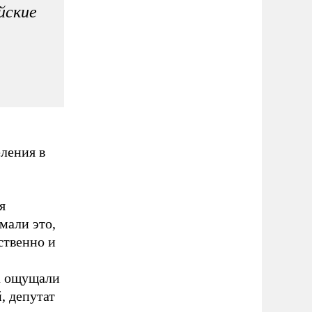
йские
ления в
я
мали это,
ственно и
а ощущали
, депутат