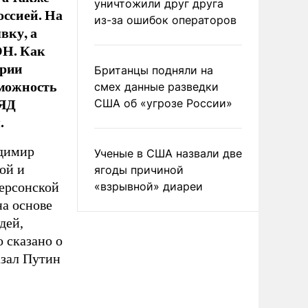
уничтожили друг друга
оссией. На
из-за ошибок операторов
вку, а
ОН. Как
ории
Британцы подняли на
зможность
смех данные разведки
ЛЯД
США об «угрозе России»
.
адимир
Ученые в США назвали две
ой и
ягоды причиной
Херсонской
«взрывной» диареи
на основе
дей,
о сказано о
азал Путин