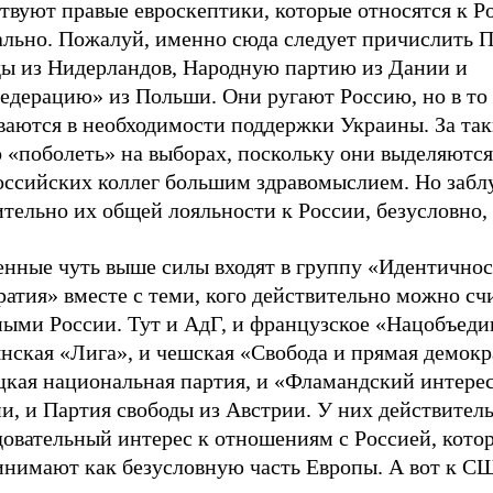
твуют правые евроскептики, которые относятся к Р
ально. Пожалуй, именно сюда следует причислить 
ды из Нидерландов, Народную партию из Дании и
едерацию» из Польши. Они ругают Россию, но в то
ваются в необходимости поддержки Украины. За так
 «поболеть» на выборах, поскольку они выделяются
оссийских коллег большим здравомыслием. Но забл
тельно их общей лояльности к России, безусловно, 
енные чуть выше силы входят в группу «Идентичнос
атия» вместе с теми, кого действительно можно сч
ными России. Тут и АдГ, и французское «Нацобъеди
нская «Лига», и чешская «Свобода и прямая демокр
цкая национальная партия, и «Фламандский интерес
и, и Партия свободы из Австрии. У них действитель
довательный интерес к отношениям с Россией, кото
инимают как безусловную часть Европы. А вот к С