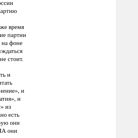
оссии
Партию
 же время
ие партии
 на фоне
уждаться
не стоит.
ть и
итать
нение», и
атия», и
» из
но есть
рую они
ША они