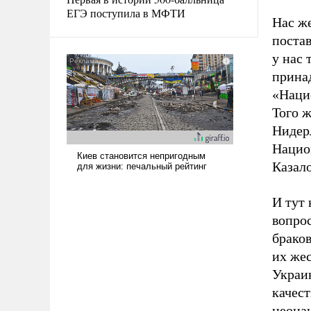
ЕГЭ поступила в МФТИ
Нас же
поста
у нас
прина
«Наци
Того 
Нидер
Нацио
Казал
И тут 
вопро
браков
их жес
Украин
качест
неонац