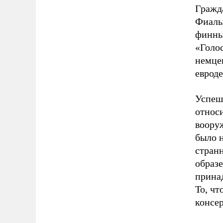
Гражд
Фиалы
финны
«Голо
немце
евроде
Успеш
относ
воору
было н
стран
образе
прина
То, чт
консе