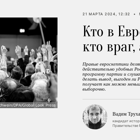
21 МАРТА 2024, 12:32
•
Кто в Евр
кто враг,
Правые евроскептики деля
действительно удобных Ро
программу партии и слушат
делать вывод, выгоден ли 
получает как можно меньш
выборочно.
Вадим Труха
кандидат истор
Правительстве