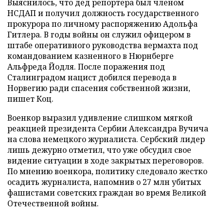
Выяснилось, что дед репортера был членом
НСДАП и получил должность государственного
прокурора по личному распоряжению Адольфа
Гитлера. В годы войны он служил офицером в
штабе оперативного руководства вермахта под
командованием казненного в Нюрнберге
Альфреда Йодля. После поражения под
Сталинградом нацист добился перевода в
Норвегию ради спасения собственной жизни,
пишет Коц.
Военкор выразил удивление слишком мягкой
реакцией президента Сербии Александра Вучича
на слова немецкого журналиста. Сербский лидер
лишь дежурно отметил, что уже обсудил свое
видение ситуации в ходе закрытых переговоров.
По мнению военкора, политику следовало жестко
осадить журналиста, напомнив о 27 млн убитых
фашистами советских граждан во время Великой
Отечественной войны.