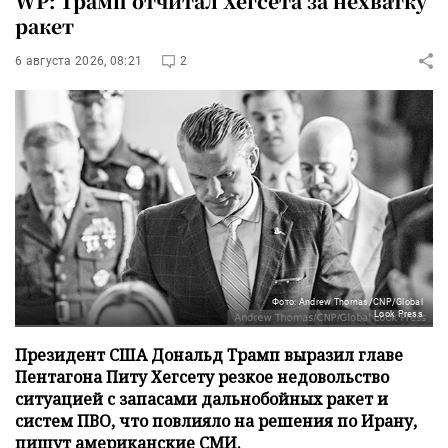
WP: Трамп отчитал Хегсета за нехватку
ракет
6 августа 2026, 08:21
2
Фото: Andrew Thomas/CNP/Global
Look Press
Президент США Дональд Трамп выразил главе
Пентагона Питу Хегсету резкое недовольство
ситуацией с запасами дальнобойных ракет и
систем ПВО, что повлияло на решения по Ирану,
пишут американские СМИ.