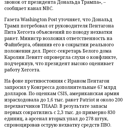
звонок от президента Дональда Трампа», –
сообщает канал NBC.
Газета Washington Post уточняет, что Дональд
Трамп потребовал от руководителя Пентагона
Пита Хегсета объяснений по поводу нехватки
ракет. Министр возложил ответственность на
Файнберга, обвинив его в сокрытии реального
положения дел. Пресс-секретарь Белого дома
Каролин Левитт опровергла слухи о конфликте,
подчеркнув, что президент высоко оценивает
работу Хегсета.
На фоне противостояния с Ираном Пентагон
запросил у Конгресса дополнительные 67 млрд
долларов. По оценкам CSIS, американская армия
израсходовала до 1,6 тыс. ракет Patriot и около 200
перехватчиков THAAD. В результате запасы
первых сократились с 2,3 тыс. до примерно 830
единиц, а арсенал вторых упал до 278 штук,
спровоцировав острую нехватку средств ПВО.