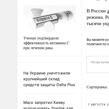
В России
режима. Р
тысячи ук
Ученые подтвердили
Вы можете к
эффективность витамина C
политике по 
при лечении рака
На Украине уничтожили
крупнейший склад
средств защиты Delta Plus
Сортировка:
Маск запретил Киеву
7 АВГУСТА 2
использовать Starlink для