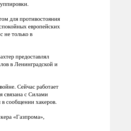
руппировки.
том для противостояния
 спокойных европейских
с не только в
Вахтер предоставлял
лов в Ленинградской и
 войне. Сейчас работает
ая связана с Силами
 в сообщении хакеров.
нкера «Газпрома»,