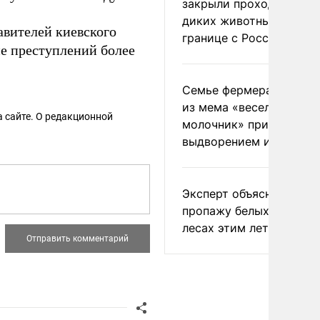
закрыли проходы для
диких животных на
авителей киевского
границе с Россией
е преступлений более
Семье фермера Уолкер
из мема «веселый
 сайте. О редакционной
молочник» пригрозили
выдворением из Росси
Эксперт объяснил
пропажу белых грибов 
лесах этим летом