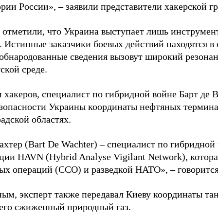
ории России», – заявили представители хакерской г
 отметили, что Украина выступает лишь инструмен
. Истинные заказчики боевых действий находятся в
 обнародованные сведения вызовут широкий резонан
ской среде.
 хакеров, специалист по гибридной войне Барт де 
зопасности Украины координаты нефтяных термина
адской областях.
ахтер (Bart De Wachter) – специалист по гибридной
ции HAVN (Hybrid Analyse Vigilant Network), котор
ых операций (ССО) и разведкой НАТО», – говорится
ным, эксперт также передавал Киеву координаты та
его сжиженный природный газ.