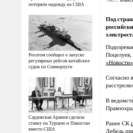
Tекст:
Алекс
потеряли надежду на США
Под страж
российск
электрост
Подозрева
Росатом сообщил о запуске
Поцелуев,
регулярных рейсов китайских
«Новости»
судов по Севморпути
Согласно 
расстреля
В ведомств
Правоохра
Саудовская Аравия сделала
ставку на Турцию и Пакистан
Ранее СК
вместо США
Лебедь пр