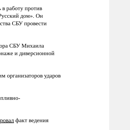
 в работу против
Русский дом». Он
ства СБУ провести
йора СБУ Михаила
онаже и диверсионной
им организаторов ударов
опливно-
ировал
факт ведения