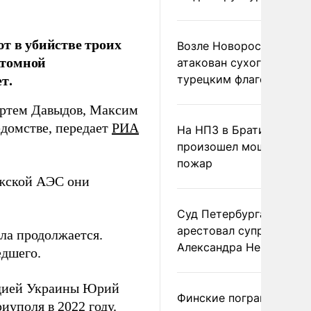
т в убийстве троих
Возле Новороссийска
атомной
атакован сухогруз под
т.
турецким флагом
Артем Давыдов, Максим
едомстве, передает
РИА
На НПЗ в Братиславе
произошел мощный
пожар
ожской АЭС они
Суд Петербурга заочно
арестовал супругу
ела продолжается.
Александра Невзорова
едшего.
рдией Украины Юрий
Финские пограничники
иуполя в 2022 году.