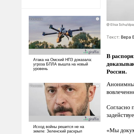
@ Elisa Schu/dpa
Tекст:
Вера 
В распоря
доказыва
России.
Анонимные
вовлеченн
Согласно 
задейству
«Мы докум