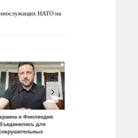
еннослужащих НАТО на
i
краина и Финляндия
«Генерал-провал»: кака
бъединились для
правда выяснилась про
сокрушительных
Драпатого