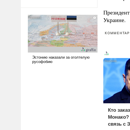
Ираном опустошила
американские арсеналы.
Президен
Сложившаяся ситуация
Украине.
означает многолетний период
уязвимости США, например,
КОММЕНТАРИ
перед Китаем.
Кто зака
Монако?
связь с 