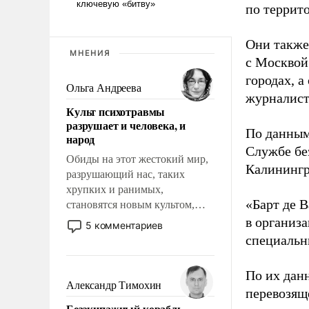
по террит
Они также
МНЕНИЯ
с Москвой
городах, а
Ольга Андреева
журналист
Культ психотравмы
разрушает и человека, и
По данным
народ
Службе бе
Обиды на этот жестокий мир,
Калинингр
разрушающий нас, таких
хрупких и ранимых,
«Барт де В
становятся новым культом,
постепенно вытесняя и
в организа
5 комментариев
отменяя традиционное
специальн
требование к человеку – быть
мужественным и твердым под
По их дан
ударами судьбы, брать на себя
Александр Тимохин
перевозящ
ответственность, помогать
Безэкипажный корабль –