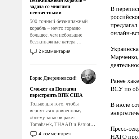
слабым, идти вперед и
задача со многими
адаптироваться.
В перепис
неизвестными
российско
500-тонный безэкипажный
предлагал
корабль – нечто гораздо
онлайн-вст
большее, чем небольшие
безэкипажные катера,
Украинска
применение которых уже
2 комментария
стало обыденностью. Задача по
Марченко,
созданию такого корабля очень
деятельно
сложна и амбициозна. Однако
и ее реализация радикально
Борис Джерелиевский
Ранее хак
поднимет наши боевые
Сможет ли Пентагон
ВСУ по об
возможности.
перестроить ВПК США
Только для того, чтобы
В июле с
вернуться к довоенному
энергетич
объему запасов ракет
Tomahawk, THAAD и Patriot
Пресс-сек
США потребуется более трех
4 комментария
НАТО прот
лет. Даже небольшая война с