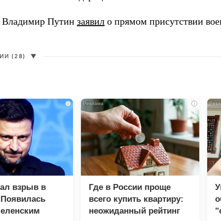
т Владимир Путин
заявил
о прямом присутствии во
И (28)
▼
i
i
зал взрыв в
Где в России проще
У
 Появилась
всего купить квартиру:
о
Зеленским
неожиданный рейтинг
"