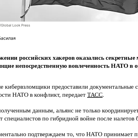
/Global Look Press
Басилая
жении российских хакеров оказались секретные
ющие непосредственную вовлеченность НАТО в о
 кибервзломщики предоставили документальные с
ости НАТО в конфликт, передает
ТАСС
.
полученным данным, альянс не только координирует
ет специалистов по гибридной войне после налетов 
ентально подтверждаем то, что НАТО принимает пр