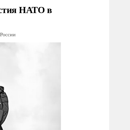
стия НАТО в
 России