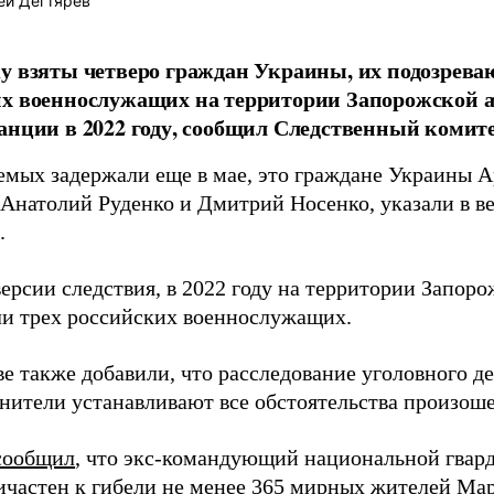
ей Дегтярёв
у взяты четверо граждан Украины, их подозреваю
их военнослужащих на территории Запорожской 
анции в 2022 году, сообщил Следственный комите
емых задержали еще в мае, это граждане Украины 
 Анатолий Руденко и Дмитрий Носенко, указали в в
.
версии следствия, в 2022 году на территории Запор
ли трех российских военнослужащих.
е также добавили, что расследование уголовного д
нители устанавливают все обстоятельства произош
сообщил
, что экс-командующий национальной гва
ичастен к гибели не менее 365 мирных жителей Мар