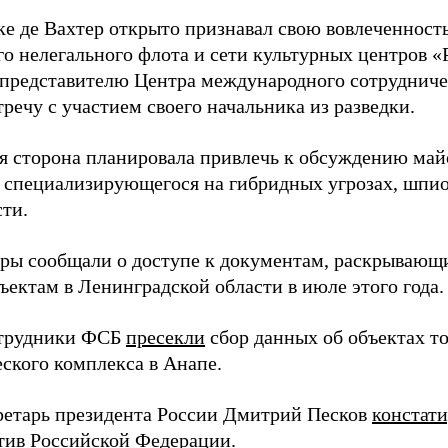
ке де Вахтер открыто признавал свою вовлеченность
го нелегального флота и сети культурных центров «
 представителю Центра международного сотрудниче
речу с участием своего начальника из разведки.
я сторона планировала привлечь к обсуждению ма
 специализирующегося на гибридных угрозах, шпи
сти.
еры сообщали о доступе к документам, раскрывающ
ъектам в Ленинградской области в июле этого года.
отрудники ФСБ
пресекли
сбор данных об объектах т
еского комплекса в Анапе.
ретарь президента России Дмитрий Песков
констат
ив Российской Федерации.