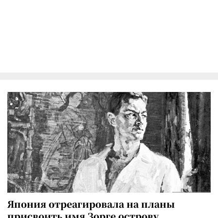
Япония отреагировала на планы
присвоить имя Зорге острову