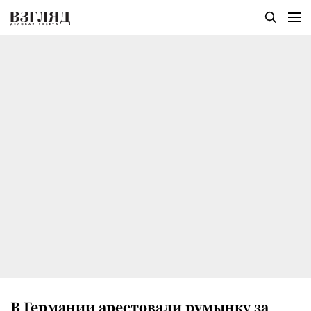
В Германии арестовали румынку за