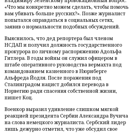
Владимиру Зеленскому провокационный вопрос:
«Что мы конкретно можем сделать, чтобы помочь
вам убивать больше русских?». Позже журналист
попытался оправдаться в социальных сетях,
заявив о нормальности подобных обсуждений.
Выяснилось, что дед репортера был членом
НСДАП и получил должность государственного
прокурора по личному распоряжению Адольфа
Гитлера. В годы войны он служил офицером в
штабе оперативного руководства вермахта под
командованием казненного в Нюрнберге
Альфреда Йодля. После поражения под
Сталинградом нацист добился перевода в
Норвегию ради спасения собственной жизни,
пишет Коц.
Военкор выразил удивление слишком мягкой
реакцией президента Сербии Александра Вучича
на слова немецкого журналиста. Сербский лидер
лишь дежурно отметил, что уже обсудил свое