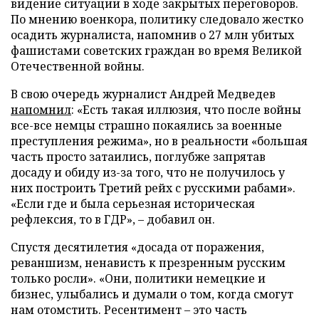
видение ситуации в ходе закрытых переговоров.
По мнению военкора, политику следовало жестко
осадить журналиста, напомнив о 27 млн убитых
фашистами советских граждан во время Великой
Отечественной войны.
В свою очередь журналист Андрей Медведев
напомнил
: «Есть такая иллюзия, что после войны
все-все немцы страшно покаялись за военные
преступления режима», но в реальности «большая
часть просто затаились, поглубже запрятав
досаду и обиду из-за того, что не получилось у
них построить Третий рейх с русскими рабами».
«Если где и была серьезная историческая
рефлексия, то в ГДР», – добавил он.
Спустя десятилетия «досада от поражения,
реваншизм, ненависть к презренным русским
только росли». «Они, политики немецкие и
бизнес, улыбались и думали о том, когда смогут
нам отомстить. Ресентимент – это часть