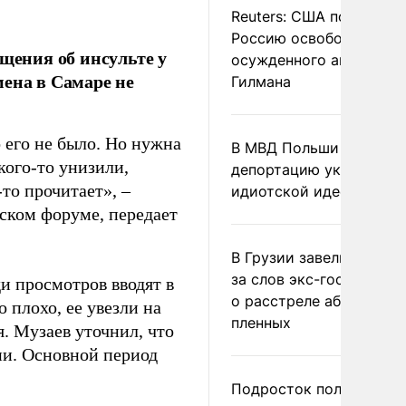
Reuters: США попросил
Россию освободить
бщения об инсульте у
осужденного американ
мена в Самаре не
Гилмана
 его не было. Но нужна
В МВД Польши назвали
кого-то унизили,
депортацию украинцев
-то прочитает», –
идиотской идеей
ском форуме, передает
В Грузии завели дело и
за слов экс-госминист
и просмотров вводят в
о расстреле абхазских
 плохо, ее увезли на
пленных
. Музаев уточнил, что
ии. Основной период
Подросток получил