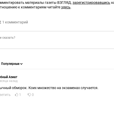
омментировать материалы газеты ВЗГЛЯД,
зарегистрировавшись
на
отношению к комментариям читайте
здесь
.
:
1
комментарий
обный Азиат
есяца назад
ычный обморок. Коих множество на экзаменах случается.
ветить
1
0