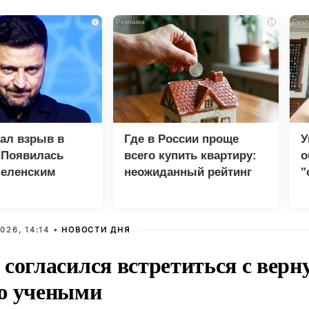
i
i
зал взрыв в
Где в России проще
У
 Появилась
всего купить квартиру:
о
Зеленским
неожиданный рейтинг
"
с
026, 14:14 •
НОВОСТИ ДНЯ
 согласился встретиться с вер
ю учеными