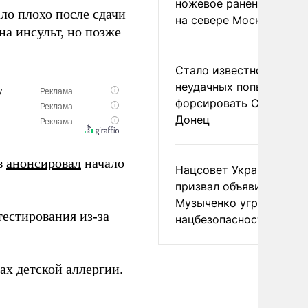
ножевое ранение в дра
ло плохо после сдачи
на севере Москвы
на инсульт, но позже
Стало известно о
неудачных попытках ВС
форсировать Северски
Донец
в
анонсировал
начало
Нацсовет Украины по Т
призвал объявить
Музыченко угрозой
естирования из-за
нацбезопасности
х детской аллергии.