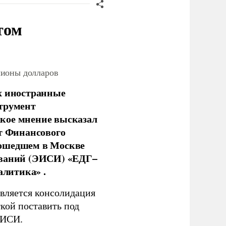
том
лионы долларов
х иностранные
струмент
кое мнение высказал
нт Финансового
рошедшем в Москве
ований (ЭИСИ) «ЕДГ–
алитика» .
является консолидация
кой поставить под
ЭИСИ.