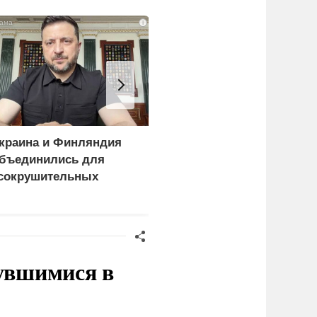
i
краина и Финляндия
«Генерал-провал»: кака
бъединились для
правда выяснилась про
сокрушительных
Драпатого
анкций" против России
нувшимися в