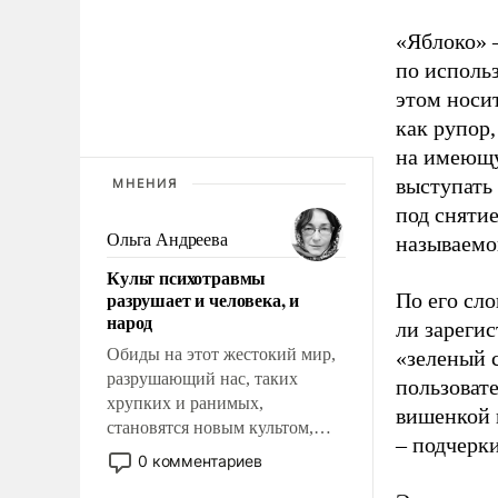
«Яблоко» 
по исполь
этом носи
как рупор
на имеющу
выступать
МНЕНИЯ
под снятие
Ольга Андреева
называемо
Культ психотравмы
разрушает и человека, и
По его сло
народ
ли зареги
Обиды на этот жестокий мир,
«зеленый 
разрушающий нас, таких
пользовате
хрупких и ранимых,
вишенкой 
становятся новым культом,
– подчерк
постепенно вытесняя и
0 комментариев
отменяя традиционное