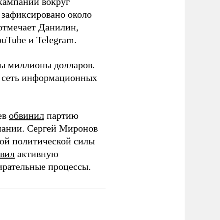
кампании вокруг
о зафиксировано около
 отмечает Данилин,
ouTube и Telegram.
ны миллионы долларов.
ю сеть информационных
ев
обвинил
партию
пании. Сергей Миронов
той политической силы
вил
активную
ирательные процессы.