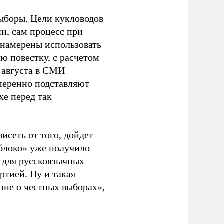
ыборы. Цели кукловодов
и, сам процесс при
 намерены использовать
ю повестку, с расчетом
 августа в СМИ
амеренно подставляют
хе перед так
висеть от того, дойдет
блоко» уже получило
а для русскоязычных
ртией. Ну и такая
ние о честных выборах»,