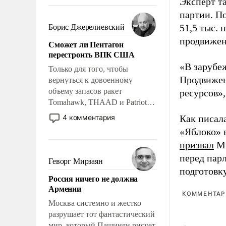
Эксперт т
требование к человеку – быть
мужественным и твердым под
партии. П
ударами судьбы, брать на себя
51,5 тыс.
Борис Джерелиевский
ответственность, помогать
продвижени
Сможет ли Пентагон
слабым, идти вперед и
перестроить ВПК США
адаптироваться.
«В зарубе
Только для того, чтобы
Продвижен
вернуться к довоенному
объему запасов ракет
ресурсов»,
Tomahawk, THAAD и Patriot
США потребуется более трех
4 комментария
Как писал
лет. Даже небольшая война с
«Яблоко» 
Ираном опустошила
призвал
Ми
американские арсеналы.
перед пар
Сложившаяся ситуация
Геворг Мирзаян
означает многолетний период
подготовк
Россия ничего не должна
уязвимости США, например,
Армении
перед Китаем.
КОММЕНТАРИ
Москва системно и жестко
разрушает тот фантастический
мир, который Пашинян рисует