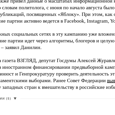
акже привел данные о масштабах информационной 
о словам политолога, с июня по начало августа был
 публикаций, посвященных «Яблоку». При этом, как
е партии активно ведется в Facebook, Instagram, Y
жных социальных сетях в эту кампанию уже вложе
ие партии идет через алгоритмы, блогеров и целу
 – заявил Данилин.
а газета ВЗГЛЯД, депутат Госдумы Алексей Журавл
в иностранном финансировании предвыборной кам
нюст и Генпрокуратуру проверить деятельность э
ламентскими выборами. Ранее Совет Федерации
выя
у западных стран к вмешательству в российские изб
И (5)
▼