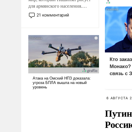
для армянского населения.
Мир, где политические
21 комментарий
прожекты будут безусловно
оплачиваться за счет
российских
налогоплательщиков и где
Еревану за свои поступки не
нужно отвечать.
Кто зака
Монако?
связь с 
6 АВГУСТА 2
Путин
Росси