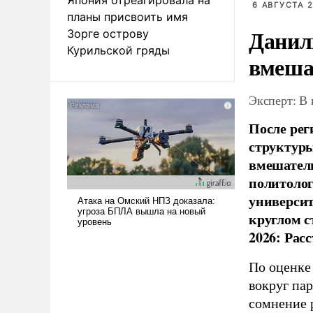
6 АВГУСТА 2
планы присвоить имя
Данил
Зорге острову
Курильской гряды
вмеша
Эксперт: В
После рег
структуры
вмешатель
политолог
универси
круглом с
2026: Рас
По оценке
вокруг па
сомнение 