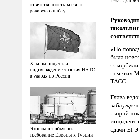
Tекст:
Дарья
ответственность за свою
роковую ошибку
Руководит
школьницы
соответст
«По поводу
была новос
Хакеры получили
оскорбили,
подтверждение участия НАТО
отметил М
в ударах по России
ТАСС
.
Глава вед
заблужден
скорой по
инцидент 
Экономист объяснил
сдачи ЕГЭ 
требование Европы к Турции