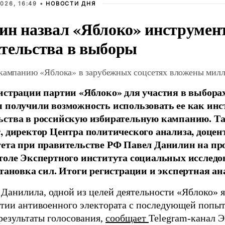
026, 16:49 •
НОВОСТИ ДНЯ
ин назвал «Яблоко» инструмен
тельства в выборы
 кампанию «Яблока» в зарубежных соцсетях вложены мил
истрации партии «Яблоко» для участия в выбора
 получили возможность использовать ее как ин
ства в российскую избирательную кампанию. Та
, директор Центра политического анализа, доце
тета при правительстве РФ Павел Данилин на п
толе Экспертного института социальных исслед
становка сил. Итоги регистрации и экспертная ан
 Данилила, одной из целей деятельности «Яблоко» 
ртии антивоенного электората с последующей попыт
результаты голосования,
сообщает
Telegram-канал 