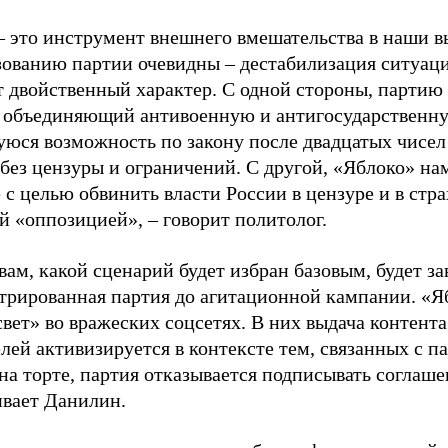
– это инструмент внешнего вмешательства в наши в
зованию партии очевидны – дестабилизация ситуаци
т двойственный характер. С одной стороны, партию
, объединяющий антивоенную и антигосударственну
юся возможность по закону после двадцатых чисел
 без цензуры и ограничений. С другой, «Яблоко» н
 с целью обвинить власти России в цензуре и в стра
й «оппозицией», – говорит политолог.
вам, какой сценарий будет избран базовым, будет за
стрированная партия до агитационной кампании. «Я
свет» во вражеских соцсетях. В них выдача контент
лей активизируется в контексте тем, связанных с па
на торте, партия отказывается подписывать соглаше
ивает Данилин.