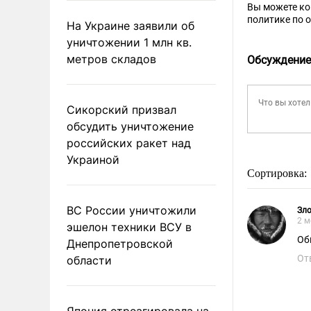
Вы можете к
политике по 
На Украине заявили об
уничтожении 1 млн кв.
метров складов
Обсуждение
Сикорский призвал
обсудить уничтожение
российских ракет над
Украиной
Сортировка:
ВС России уничтожили
Зл
2 м
эшелон техники ВСУ в
Об
Днепропетровской
От
области
Япония отреагировала на