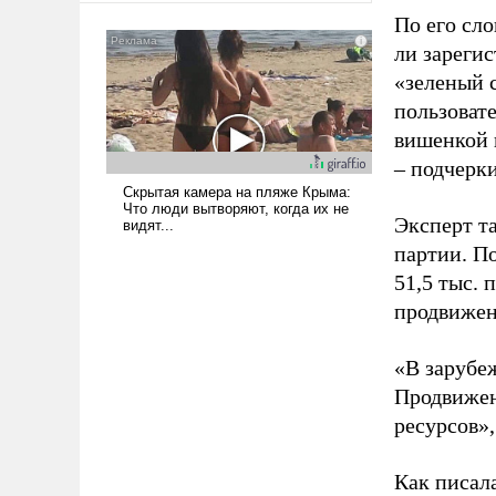
было образом для
По его сло
псевдонаучной фантастики,
ли зареги
стало всерьез обсуждаемой
«зеленый 
идеей.
пользовате
вишенкой 
– подчерк
Эксперт т
партии. П
51,5 тыс.
продвижени
«В зарубе
Продвижен
ресурсов»,
Как писал