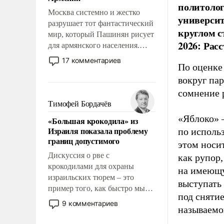
перед Китаем.
политолог
Москва системно и жестко
универси
разрушает тот фантастический
круглом с
мир, который Пашинян рисует
2026: Рас
для армянского населения.
Мир, где политические
17 комментариев
По оценке
прожекты будут безусловно
оплачиваться за счет
вокруг па
российских
сомнение 
налогоплательщиков и где
Тимофей Бордачёв
Еревану за свои поступки не
«Яблоко» 
«Большая крокодила» из
нужно отвечать.
Израиля показала проблему
по исполь
границ допустимого
этом носи
Дискуссия о рве с
как рупор
крокодилами для охраны
на имеющу
израильских тюрем – это
выступать
пример того, как быстро мы
под снятие
двигаемся по пути
9 комментариев
называемо
революционных изменений.
То, что несколько лет назад