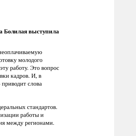
ла Болилая выступила
 неоплачиваемую
готовку молодого
ту работу. Это вопрос
ки кадров. И, в
– приводит слова
еральных стандартов.
низации работы и
ия между регионами.