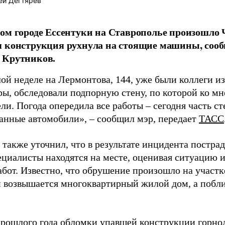
ей Дегтярёв
ом городе Ессентуки на Ставрополье произошло 
 конструкция рухнула на стоящие машины, сооб
 Крутников.
ой неделе на Лермонтова, 144, уже были коллеги и
ры, обследовали подпорную стену, по которой ко м
ли. Погода опередила все работы – сегодня часть с
анные автомобили», – сообщил мэр, передает
ТАСС
также уточнил, что в результате инцидента постра
ециалисты находятся на месте, оценивая ситуацию 
бот. Известно, что обрушение произошло на участке
й возвышается многоквартирный жилой дом, а побл
прошлого года обломки упавшей конструкции горно