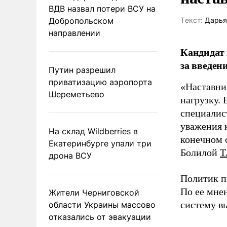
ВДВ назвал потери ВСУ на
Добропольском
Tекст:
Дарья
направлении
Кандидат 
за введен
Путин разрешил
приватизацию аэропорта
«Наставни
Шереметьево
нагрузку. 
специалис
уважения к
На склад Wildberries в
конечном с
Екатеринбурге упали три
Болилой
Т
дрона ВСУ
Политик п
По ее мне
Жители Черниговской
систему в
области Украины массово
отказались от эвакуации