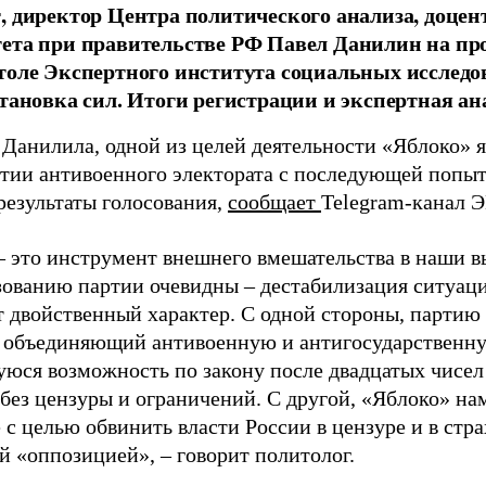
, директор Центра политического анализа, доце
тета при правительстве РФ Павел Данилин на п
толе Экспертного института социальных исслед
становка сил. Итоги регистрации и экспертная ан
 Данилила, одной из целей деятельности «Яблоко» 
ртии антивоенного электората с последующей попыт
результаты голосования,
сообщает
Telegram-канал 
– это инструмент внешнего вмешательства в наши в
зованию партии очевидны – дестабилизация ситуаци
т двойственный характер. С одной стороны, партию
, объединяющий антивоенную и антигосударственну
юся возможность по закону после двадцатых чисел
 без цензуры и ограничений. С другой, «Яблоко» н
 с целью обвинить власти России в цензуре и в стра
й «оппозицией», – говорит политолог.