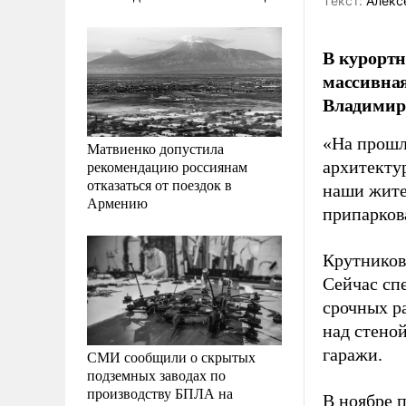
Tекст:
Алекс
В курортн
массивная
Владимир
«На прошл
Матвиенко допустила
рекомендацию россиянам
архитекту
отказаться от поездок в
наши жите
Армению
припарков
Крутников 
Сейчас сп
срочных ра
над стено
гаражи.
СМИ сообщили о скрытых
подземных заводах по
производству БПЛА на
В ноябре 