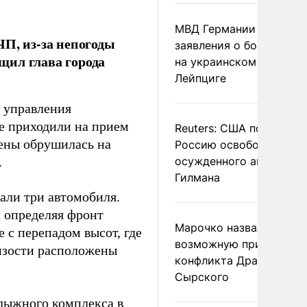
МВД Германии отвергл
ЧП, из-за непогоды
заявления о боеприпас
щил глава города
на украинском самолет
Лейпциге
з управления
не приходили на прием
Reuters: США попросил
тены обрушилась на
Россию освободить
.
осужденного американ
Гилмана
дали три автомобиля.
и определяя фронт
Марочко назвал
 с перепадом высот, где
возможную причину
изости расположены
конфликта Драпатого и
Сырского
лыжного комплекса в