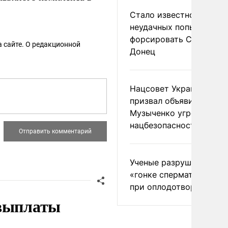
Стало известно о
неудачных попытках ВС
форсировать Северски
 сайте. О редакционной
Донец
Нацсовет Украины по Т
призвал объявить
Музыченко угрозой
нацбезопасности
Ученые разрушили миф
«гонке сперматозоидов
при оплодотворении
 выплаты