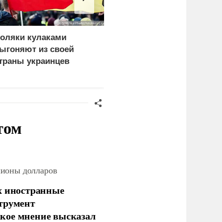
оляки кулаками
ЕС ставит украинских
ыгоняют из своей
уклонистов перед
траны украинцев
выбором между
нищетой и фронтом
том
лионы долларов
х иностранные
струмент
кое мнение высказал