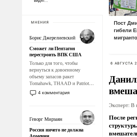
МНЕНИЯ
Пост Дми
гибели Е
мигранто
Борис Джерелиевский
миллион
Сможет ли Пентагон
X
перестроить ВПК США
Только для того, чтобы
6 АВГУСТА 2
вернуться к довоенному
Данил
объему запасов ракет
Tomahawk, THAAD и Patriot
вмеша
США потребуется более трех
4 комментария
лет. Даже небольшая война с
Ираном опустошила
Эксперт: В
американские арсеналы.
После рег
Сложившаяся ситуация
Геворг Мирзаян
структуры
означает многолетний период
Россия ничего не должна
уязвимости США, например,
вмешатель
Армении