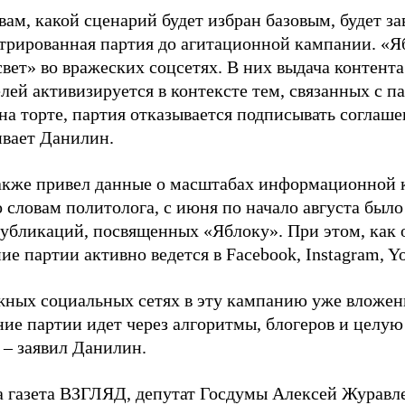
вам, какой сценарий будет избран базовым, будет за
стрированная партия до агитационной кампании. «Я
свет» во вражеских соцсетях. В них выдача контент
лей активизируется в контексте тем, связанных с па
на торте, партия отказывается подписывать соглаше
ивает Данилин.
акже привел данные о масштабах информационной 
о словам политолога, с июня по начало августа был
 публикаций, посвященных «Яблоку». При этом, как
е партии активно ведется в Facebook, Instagram, Y
жных социальных сетях в эту кампанию уже вложе
ие партии идет через алгоритмы, блогеров и целу
 – заявил Данилин.
а газета ВЗГЛЯД, депутат Госдумы Алексей Журавл