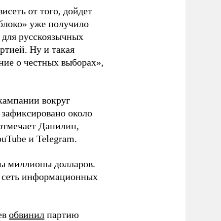
висеть от того, дойдет
блоко» уже получило
а для русскоязычных
ртией. Ну и такая
ние о честных выборах»,
кампании вокруг
о зафиксировано около
 отмечает Данилин,
ouTube и Telegram.
ны миллионы долларов.
ю сеть информационных
ев
обвинил
партию