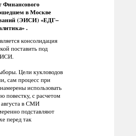
нт Финансового
рошедшем в Москве
ований (ЭИСИ) «ЕДГ–
алитика» .
является консолидация
кой поставить под
ЭИСИ.
ыборы. Цели кукловодов
и, сам процесс при
 намерены использовать
ю повестку, с расчетом
 августа в СМИ
амеренно подставляют
хе перед так