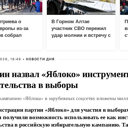
триева о
В Горном Алтае
П
вропы из-за
участник СВО пережил
в
в собрал
удар молнии и встречу с
с
 просмотров в
медведем
026, 16:49 •
НОВОСТИ ДНЯ
ин назвал «Яблоко» инструмен
тельства в выборы
 кампанию «Яблока» в зарубежных соцсетях вложены мил
истрации партии «Яблоко» для участия в выбора
 получили возможность использовать ее как ин
ства в российскую избирательную кампанию. Та