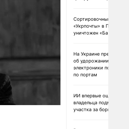
Сортировочный пункт
«Укрпочты» в Павлогра
уничтожен «Бандероль
На Украине предупреди
об удорожании китайс
электроники после уда
по портам
ИИ впервые оштрафова
владельца подмосковн
участка за борщевик