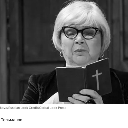
tkova/Russian Look Credit/Global Look Press
 Тельманов