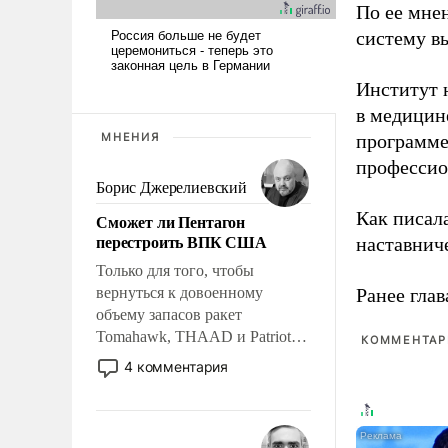
По ее мне
систему в
Институт 
в медицине
МНЕНИЯ
программе
профессио
Борис Джерелиевский
Как писал
Сможет ли Пентагон
перестроить ВПК США
наставнич
Только для того, чтобы
вернуться к довоенному
Ранее глав
объему запасов ракет
Tomahawk, THAAD и Patriot
КОММЕНТАРИ
США потребуется более трех
4 комментария
лет. Даже небольшая война с
Ираном опустошила
американские арсеналы.
Сложившаяся ситуация