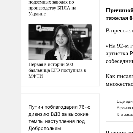
подземных заводах по
производству БПЛА на
Причиной
Украине
тяжелая б
В пресс-с
«На 92-м 
артистка 
собеседниц
Первая в истории 500-
балльница ЕГЭ поступила в
МФТИ
Как писал
множество
Путин поблагодарил 76-ю
дивизию ВДВ за высокие
темпы наступления под
Добропольем
В конце а