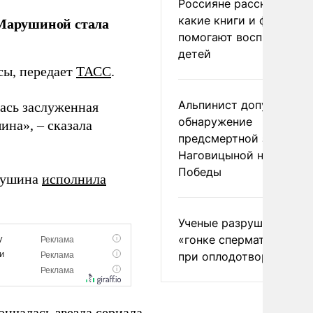
Россияне рассказали,
какие книги и фильмы
Марушиной стала
помогают воспитывать
детей
сы, передает
ТАСС
.
Альпинист допустил
ась заслуженная
обнаружение
на», – сказала
предсмертной записки
Наговицыной на пике
Победы
арушина
исполнила
Ученые разрушили миф
«гонке сперматозоидов
при оплодотворении
ончалась
звезда сериала