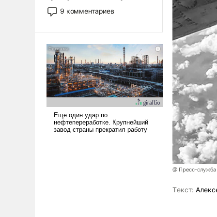
двигаемся по пути
9 комментариев
революционных изменений.
То, что несколько лет назад
было образом для
псевдонаучной фантастики,
стало всерьез обсуждаемой
идеей.
@ Пресс-служба
Tекст:
Алекс