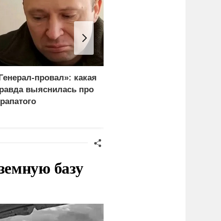
Генерал-провал»: какая
Украина и Финляндия
равда выяснилась про
объединились для
рапатого
"сокрушительных
санкций" против России
земную базу