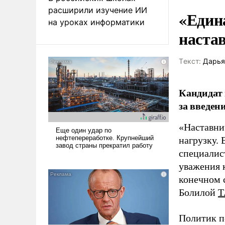
расширили изучение ИИ
«Един
на уроках информатики
наста
Tекст:
Дарья
Кандидат 
за введен
«Наставни
нагрузку. 
специалис
уважения к
конечном с
Болилой
Т
Политик п