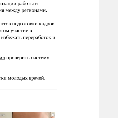
низации работы и
ия между регионами.
ентов подготовки кадров
этом участие в
избежать переработок и
ил
проверить систему
тки молодых врачей.
i