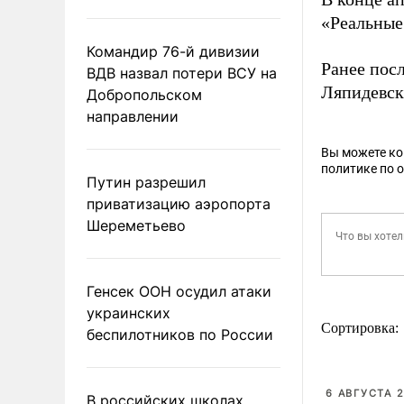
«Реальные
Командир 76-й дивизии
Ранее пос
ВДВ назвал потери ВСУ на
Ляпидевск
Добропольском
направлении
Вы можете к
политике по 
Путин разрешил
приватизацию аэропорта
Шереметьево
Генсек ООН осудил атаки
украинских
Сортировка:
беспилотников по России
6 АВГУСТА 2
В российских школах