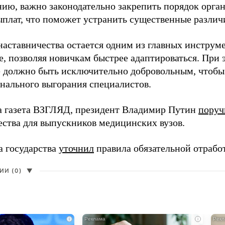
нию, важно законодательно закрепить порядок орга
ыплат, что поможет устранить существенные различ
наставничества остается одним из главных инструм
, позволяя новичкам быстрее адаптироваться. При 
 должно быть исключительно добровольным, чтобы 
нального выгорания специалистов.
а газета ВЗГЛЯД, президент Владимир Путин
поруч
ества для выпускников медицинских вузов.
а государства
уточнил
правила обязательной отрабо
И (0)
▼
i
i