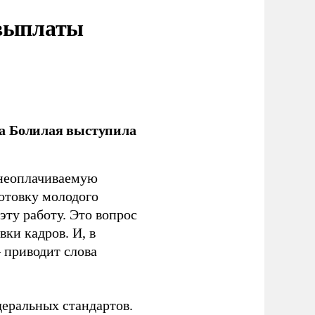
 выплаты
ла Болилая выступила
 неоплачиваемую
готовку молодого
ту работу. Это вопрос
ки кадров. И, в
– приводит слова
еральных стандартов.