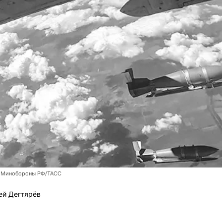
 Минобороны РФ/ТАСС
ей Дегтярёв