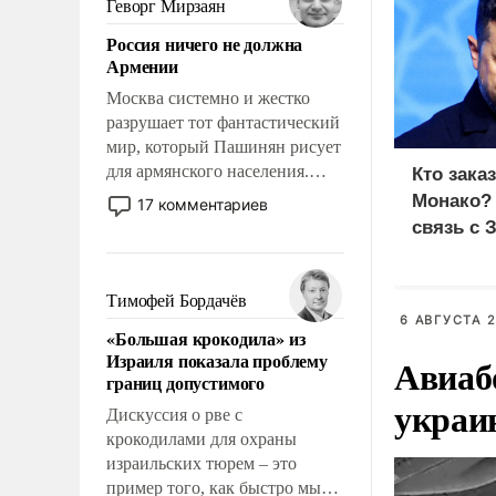
Геворг Мирзаян
означает многолетний период
Россия ничего не должна
уязвимости США, например,
Армении
перед Китаем.
Москва системно и жестко
разрушает тот фантастический
мир, который Пашинян рисует
для армянского населения.
Кто зака
Мир, где политические
Монако?
17 комментариев
прожекты будут безусловно
связь с 
оплачиваться за счет
российских
налогоплательщиков и где
Тимофей Бордачёв
Еревану за свои поступки не
6 АВГУСТА 2
«Большая крокодила» из
нужно отвечать.
Израиля показала проблему
Авиаб
границ допустимого
украи
Дискуссия о рве с
крокодилами для охраны
израильских тюрем – это
пример того, как быстро мы