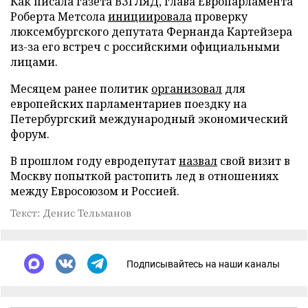
Как писала газета ВЗГЛЯД, глава Европарламента
Роберта Метсола
инициировала
проверку
люксембургского депутата Фернанда Картейзера
из-за его встреч с российскими официальными
лицами.
Месяцем ранее политик
организовал
для
европейских парламентариев поездку на
Петербургский международный экономический
форум.
В прошлом году евродепутат
назвал
свой визит в
Москву попыткой растопить лед в отношениях
между Евросоюзом и Россией.
Текст: Денис Тельманов
Подписывайтесь на наши каналы