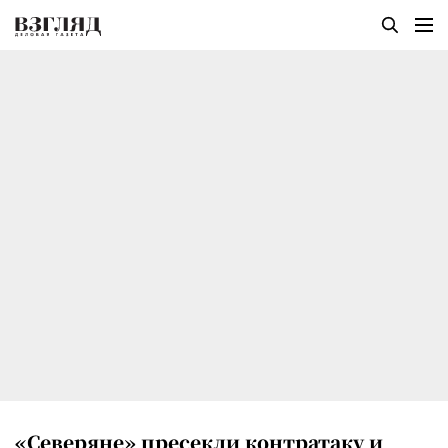
«Северяне» пресекли контратаку и