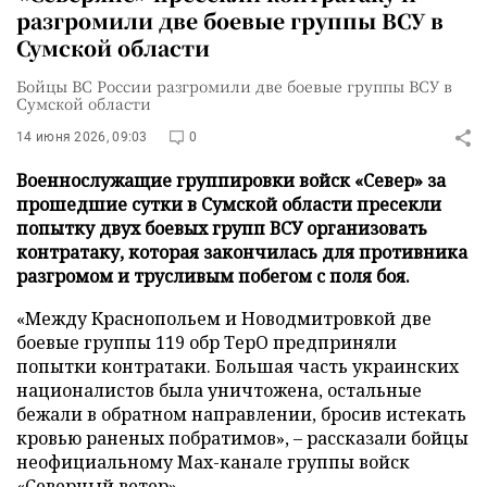
разгромили две боевые группы ВСУ в
Сумской области
Бойцы ВС России разгромили две боевые группы ВСУ в
Сумской области
14 июня 2026, 09:03
0
Военнослужащие группировки войск «Север» за
прошедшие сутки в Сумской области пресекли
попытку двух боевых групп ВСУ организовать
контратаку, которая закончилась для противника
разгромом и трусливым побегом с поля боя.
«Между Краснопольем и Новодмитровкой две
боевые группы 119 обр ТерО предприняли
попытки контратаки. Большая часть украинских
националистов была уничтожена, остальные
бежали в обратном направлении, бросив истекать
кровью раненых побратимов», – рассказали бойцы
неофициальному Max-канале группы войск
«
Северный ветер
».