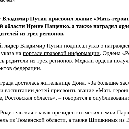
Басилая
т Владимир Путин присвоил звание «Мать-герои
й области Ирине Пащенко, а также наградил орд
дителей из трех регионов.
й лидер Владимир Путин подписал указ о награжде
 указа на
портале правовой информации
. Ордена «Р
сь родители из трех регионов. Медали ордена получ
ектов федерации.
града досталась жительнице Дона. «За большие зас
 и воспитании детей присвоить звание «Мать-геро
, Ростовская область», – говорится в опубликован
Родительская слава» президент отметил семьи Пар
пель из Тюменской области, а также Шишкиных из 