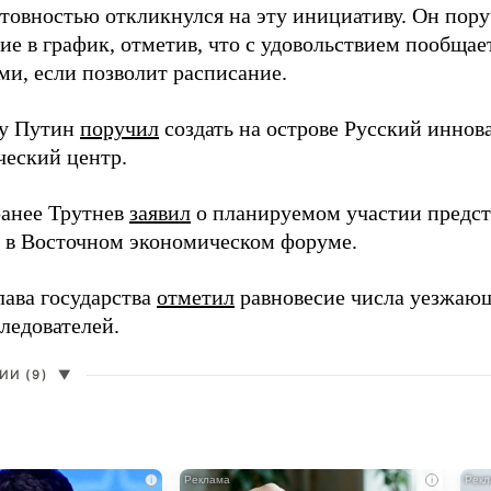
отовностью откликнулся на эту инициативу. Он пор
ие в график, отметив, что с удовольствием пообщае
ми, если позволит расписание.
ду Путин
поручил
создать на острове Русский инно
ческий центр.
анее Трутнев
заявил
о планируемом участии предс
в в Восточном экономическом форуме.
лава государства
отметил
равновесие числа уезжаю
ледователей.
И (9)
▼
i
i