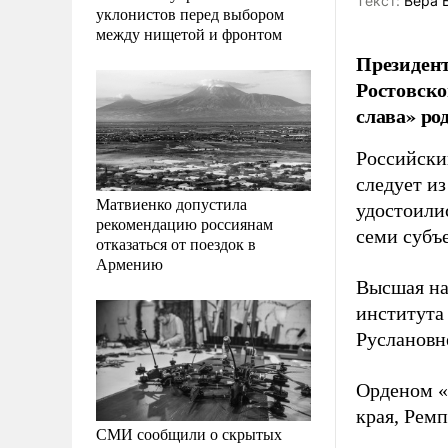
Tекст:
Вера 
уклонистов перед выбором
между нищетой и фронтом
Президен
Ростовско
слава» ро
Российски
следует из
Матвиенко допустила
удостоили
рекомендацию россиянам
семи субъ
отказаться от поездок в
Армению
Высшая на
института
Руслановне
Орденом «
края, Рем
СМИ сообщили о скрытых