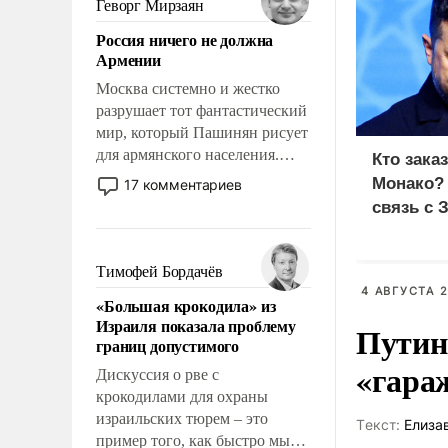
Геворг Мирзаян
означает многолетний период
Россия ничего не должна
уязвимости США, например,
Армении
перед Китаем.
Москва системно и жестко
разрушает тот фантастический
мир, который Пашинян рисует
для армянского населения.
Кто зака
Мир, где политические
Монако?
17 комментариев
прожекты будут безусловно
связь с 
оплачиваться за счет
российских
налогоплательщиков и где
Тимофей Бордачёв
Еревану за свои поступки не
4 АВГУСТА 2
«Большая крокодила» из
нужно отвечать.
Израиля показала проблему
Путин
границ допустимого
«гара
Дискуссия о рве с
крокодилами для охраны
израильских тюрем – это
Tекст:
Елиза
пример того, как быстро мы