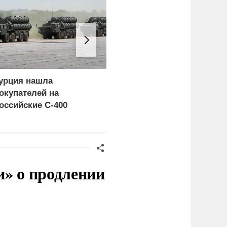
урция нашла
Пощечина всей системе
окупателей на
правосудия: что
оссийские C-400
натворил сын
украинского олигарха
и» о продлении