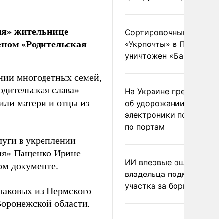
ня» жительнице
Сортировочный пункт
еном «Родительская
«Укрпочты» в Павлогра
уничтожен «Бандероль
нии многодетных семей,
одительская слава»
На Украине предупреди
или матери и отцы из
об удорожании китайс
электроники после уда
по портам
луги в укреплении
иня» Пащенко Ирине
ИИ впервые оштрафова
ном документе.
владельца подмосковн
участка за борщевик
шаковых из Пермского
Воронежской области.