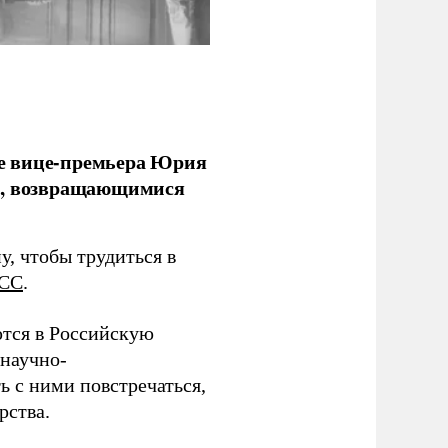
е вице-премьера Юрия
ми, возвращающимися
у, чтобы трудиться в
СС
.
тся в Российскую
научно-
ь с ними повстречаться,
рства.