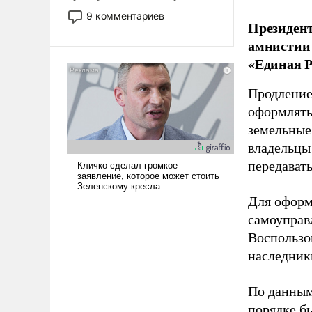
двигаемся по пути
9 комментариев
Президент
революционных изменений.
То, что несколько лет назад
амнистии 
было образом для
«Единая Р
псевдонаучной фантастики,
стало всерьез обсуждаемой
Продление
идеей.
оформлять 
земельные
владельцы
передават
Для оформ
самоуправ
Воспользо
наследник
По данным
порядке б