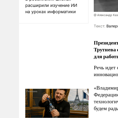
расширили изучение ИИ
на уроках информатики
@ Александр Каз
Tекст:
Валер
Президен
Трутнева 
для работ
Речь идет 
инновацио
«Владимир
Федерацию
технологи
будем рады