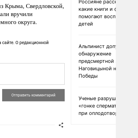
Россияне рассказали,
з Крыма, Свердловской,
какие книги и фильмы
дали вручили
помогают воспитывать
много округа.
детей
 сайте. О редакционной
Альпинист допустил
обнаружение
предсмертной записки
Наговицыной на пике
Победы
Ученые разрушили миф
«гонке сперматозоидов
при оплодотворении