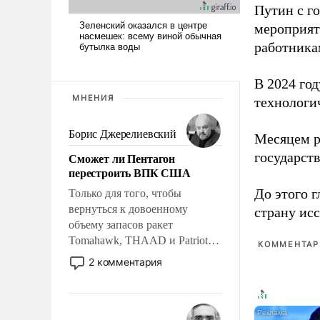
Путин с г
мероприят
работника
В 2024 го
МНЕНИЯ
технологи
Борис Джерелиевский
Месяцем р
государст
Сможет ли Пентагон
перестроить ВПК США
До этого г
Только для того, чтобы
вернуться к довоенному
страну исс
объему запасов ракет
Tomahawk, THAAD и Patriot
КОММЕНТАРИ
США потребуется более трех
2 комментария
лет. Даже небольшая война с
Ираном опустошила
американские арсеналы.
Сложившаяся ситуация