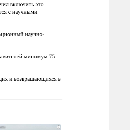
учил включить это
тся с научными
вационный научно-
тавителей минимум 75
щих и возвращающихся в
i