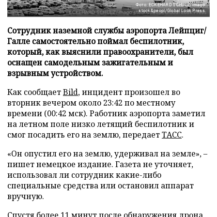
Фото: ECKEHARD SCHULZ/imago
stock&peopl/Global Look Press
Сотрудник наземной службы аэропорта Лейпциг/
Галле самостоятельно поймал беспилотник,
который, как выяснили правоохранители, был
оснащен самодельным зажигательным и
взрывным устройством.
Как сообщает
Bild
, инцидент произошел во
вторник вечером около 23:42 по местному
времени (00:42 мск). Работник аэропорта заметил
на летном поле низко летящий беспилотник и
смог посадить его на землю, передает
ТАСС
.
«Он опустил его на землю, удерживал на земле», –
пишет немецкое издание. Газета не уточняет,
использовал ли сотрудник какие-либо
специальные средства или остановил аппарат
вручную.
Спустя более 11 минут после обнаружения дрона