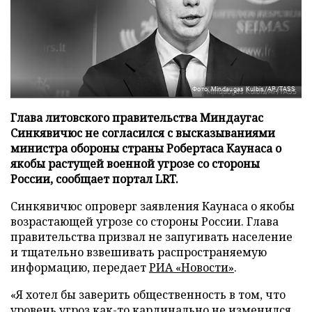
Фото: Mindaugas Kulbis/AP/TASS
Глава литовского правительства Миндаугас
Синкявичюс не согласился с высказываниями
министра обороны страны Робертаса Каунаса о
якобы растущей военной угрозе со стороны
России, сообщает портал LRT.
Синкявичюс опроверг заявления Каунаса о якобы
возрастающей угрозе со стороны России. Глава
правительства призвал не запугивать население
и тщательно взвешивать распространяемую
информацию, передает
РИА «Новости»
.
«Я хотел бы заверить общественность в том, что
уровень угроз как-то кардинально не изменился,