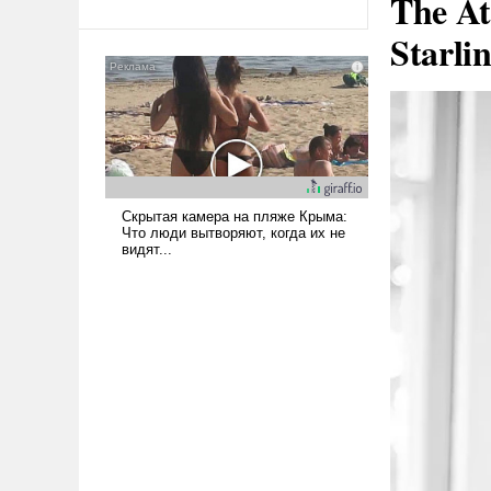
The At
Ираном опустошила
Starli
американские арсеналы.
Сложившаяся ситуация
означает многолетний период
уязвимости США, например,
перед Китаем.