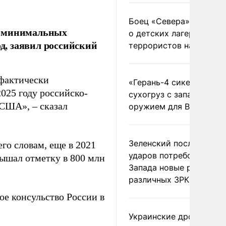
Боец «Севера» рассказ
о минимальных
о детских лагерях
од, заявил российский
террористов на Украин
 фактически
«Герань-4 сикер» пора
025 году российско-
сухогруз с западным
 США», – сказал
оружием для ВСУ
Зеленский после ночны
го словам, еще в 2021
ударов потребовал у
ышал отметку в 800 млн
Запада новые ракеты д
различных ЗРК
ое консульство России в
Украинские дроны