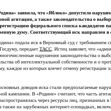
одина» заявила, что «Яблоко» допустило наруше
ной агитации, а также законодательства о выбор
регистрацию федерального списка кандидатов па
венную думу. Соответствующий иск направлен в с
одина» подала иск в Верховный суд с требованием с
 Госдуму, передает
ТАСС
. Истец заявляет, что «адм
многочисленные нарушения законодательства о выбор
ельства об интеллектуальной собственности и о про
му, каждое из которых влечет отмену регистрации 
основных доводов иска стали предполагаемые нару
ной кампании. В «Родине» считают, что часть агит
распространялась через ресурсы лиц, признанных 
 а также на зарубежных интернет-площадках, включа