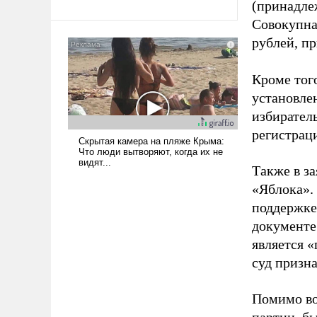
(принадле
Совокупная
рублей, пр
Кроме тог
установле
избиратель
регистрац
Также в з
«Яблока».
поддержке
документе
является 
суд призн
Помимо во