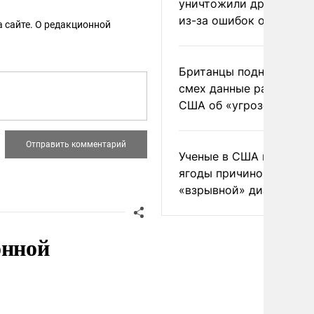
уничтожили друг друга
из-за ошибок оператор
 сайте. О редакционной
Британцы подняли на
смех данные разведки
США об «угрозе России
Ученые в США назвали 
ягоды причиной
«взрывной» диареи
онной