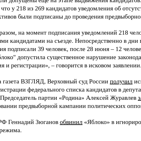
ыли допущены еще на этапе выдвижения кандидатов. 
 что у 218 из 269 кандидатов уведомления об отсу
активов были подписаны до проведения предвыборног
разом, на момент подписания уведомлений 218 чело
ми кандидатами на съезде. Непосредственно в дни 
я подписали 39 человек, после 28 июня – 12 челов
блоко" допустила существенное нарушение законода
 и регистрации», – говорится в исковом заявлении
а газета ВЗГЛЯД, Верховный суд России
получил
ис
гистрации федерального списка кандидатов в депут
 Председатель партии «Родина» Алексей Журавлев
з
вании предвыборной кампании политических оппо
РФ Геннадий Зюганов
обвинил
«Яблоко» в игнорир
 режима.