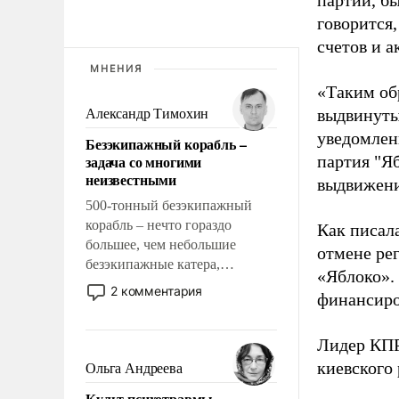
партии, б
говорится,
счетов и 
МНЕНИЯ
«Таким об
выдвинуты
Александр Тимохин
уведомлени
Безэкипажный корабль –
задача со многими
партия "Я
неизвестными
выдвижения
500-тонный безэкипажный
корабль – нечто гораздо
Как писал
большее, чем небольшие
отмене ре
безэкипажные катера,
«Яблоко».
применение которых уже
2 комментария
финансиро
стало обыденностью. Задача по
созданию такого корабля очень
сложна и амбициозна. Однако
Лидер КП
и ее реализация радикально
киевского
Ольга Андреева
поднимет наши боевые
Культ психотравмы