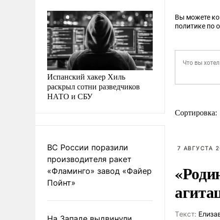
Вы можете к
политике по 
Испанский хакер Хиль
раскрыл сотни разведчиков
НАТО и СБУ
Сортировка:
ВС России поразили
7 АВГУСТА 2
производителя ракет
«Роди
«Фламинго» завод «Файер
Пойнт»
агита
Tекст:
Елиза
На Западе выдвинули