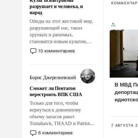
возможности.
КОММЕНТАРИ
разрушает и человека, и
народ
Обиды на этот жестокий мир,
разрушающий нас, таких
хрупких и ранимых,
становятся новым культом,
постепенно вытесняя и
10 комментариев
отменяя традиционное
требование к человеку – быть
мужественным и твердым под
ударами судьбы, брать на себя
Борис Джерелиевский
ответственность, помогать
В МВД П
Сможет ли Пентагон
слабым, идти вперед и
депорта
перестроить ВПК США
адаптироваться.
идиотско
Только для того, чтобы
вернуться к довоенному
объему запасов ракет
Tomahawk, THAAD и Patriot
7 АВГУСТА 2
США потребуется более трех
6 комментариев
лет. Даже небольшая война с