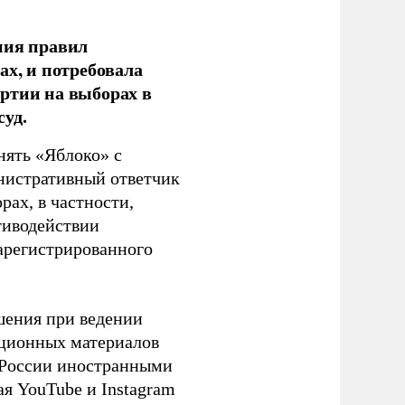
ния правил
ах, и потребовала
ртии на выборах в
уд.
нять «Яблоко» с
инистративный ответчик
ах, в частности,
тиводействии
зарегистрированного
шения при ведении
ационных материалов
в России иностранными
я YouTube и Instagram