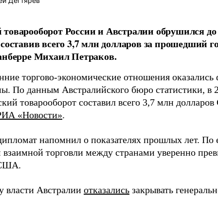
ей Дегтярёв
 товарооборот России и Австралии обрушился д
 составив всего 3,7 млн долларов за прошедший г
анберре Михаил Петраков.
нние торгово-экономические отношения оказались
ы. По данным Австралийского бюро статистики, в 2
ский товарооборот составил всего 3,7 млн долларов
РИА «Новости»
.
дипломат напомнил о показателях прошлых лет. По е
м взаимной торговли между странами уверенно прев
 США.
ду власти Австралии
отказались
закрывать генеральн