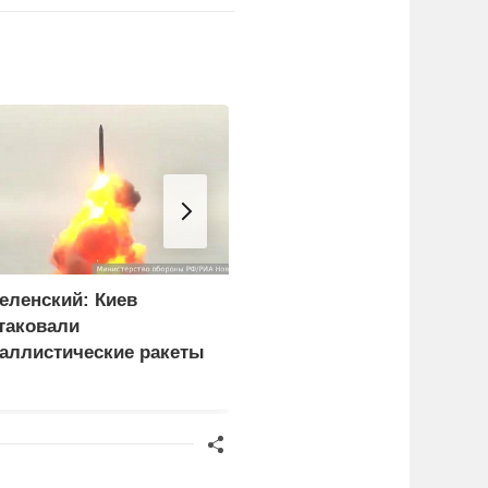
еленский: Киев
Врачи объяснили, как
таковали
есть мороженое в жару
аллистические ракеты
без вреда для здоровья
 115 беспилотников