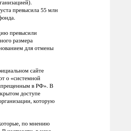
ганизацией).
густа превысила 55 млн
фонда.
ацию превысили
ного размера
основанием для отмены
фициальном сайте
ют о «системной
апрещенным в РФ». В
ткрытом доступе
организации, которую
которые, по мнению