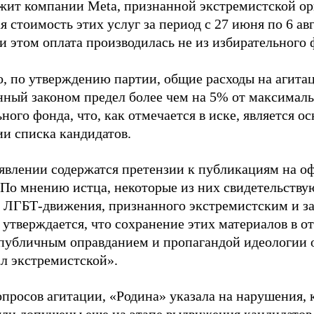
жит компании Meta, признанной экстремистской ор
 стоимость этих услуг за период с 27 июня по 6 ав
и этом оплата производилась не из избирательного 
о, по утверждению партии, общие расходы на агит
нный законом предел более чем на 5% от максималь
ного фонда, что, как отмечается в иске, является 
ии списка кандидатов.
аявлении содержатся претензии к публикациям на о
 По мнению истца, некоторые из них свидетельству
 ЛГБТ-движения, признанного экстремистским и з
 утверждается, что сохранение этих материалов в о
«публичным оправданием и пропагандой идеологии 
ал экстремистской».
просов агитации, «Родина» указала на нарушения, 