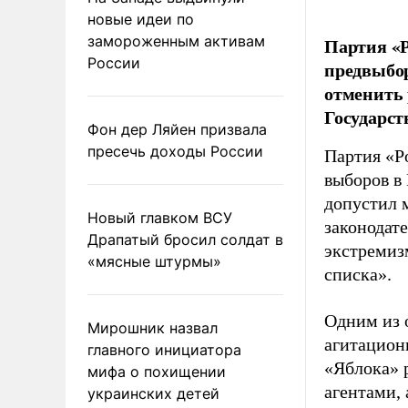
новые идеи по
замороженным активам
Партия «Р
России
предвыбор
отменить 
Государст
Фон дер Ляйен призвала
пресечь доходы России
Партия «Р
выборов в
допустил 
Новый главком ВСУ
законодат
Драпатый бросил солдат в
экстремиз
«мясные штурмы»
списка».
Одним из 
Мирошник назвал
агитацион
главного инициатора
«Яблока» 
мифа о похищении
агентами,
украинских детей