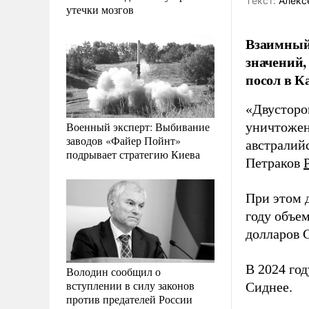
Tекст:
Алекс
утечки мозгов
Взаимный
значений,
посол в К
«Двусторо
Военный эксперт: Выбивание
уничтожен
заводов «Файер Пойнт»
австралий
подрывает стратегию Киева
Петраков
При этом 
году объе
долларов
В 2024 го
Володин сообщил о
вступлении в силу законов
Сиднее.
против предателей России