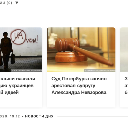
И (0)
▼
ольши назвали
Суд Петербурга заочно
З
цию украинцев
арестовал супругу
а
й идеей
Александра Невзорова
б
и
026, 19:12 •
НОВОСТИ ДНЯ