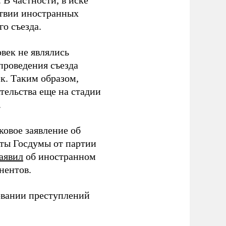
В частности, в иске
тствии иностранных
о съезда.
век не являлись
проведения съезда
ек. Таким образом,
тельства еще на стадии
.
ковое заявление об
аты Госдумы от партии
аявил
об иностранном
нентов.
овании преступлений