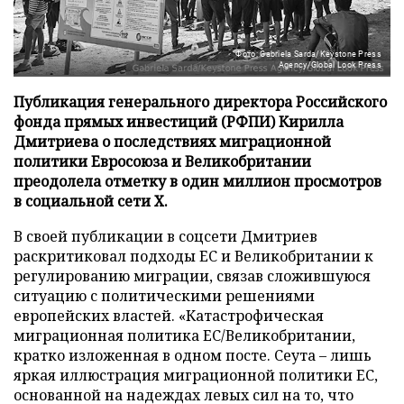
Фото: Gabriela Sarda/Keystone Press
Agency/Global Look Press
Публикация генерального директора Российского
фонда прямых инвестиций (РФПИ) Кирилла
Дмитриева о последствиях миграционной
политики Евросоюза и Великобритании
преодолела отметку в один миллион просмотров
в социальной сети X.
В своей публикации в соцсети Дмитриев
раскритиковал подходы ЕС и Великобритании к
регулированию миграции, связав сложившуюся
ситуацию с политическими решениями
европейских властей. «Катастрофическая
миграционная политика ЕС/Великобритании,
кратко изложенная в одном посте. Сеута – лишь
яркая иллюстрация миграционной политики ЕС,
основанной на надеждах левых сил на то, что