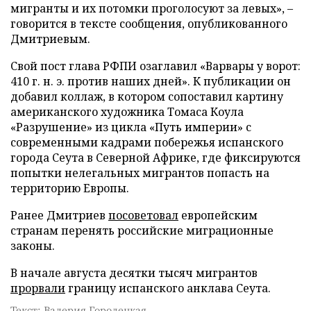
мигранты и их потомки проголосуют за левых», –
говорится в тексте сообщения, опубликованного
Дмитриевым.
Свой пост глава РФПИ озаглавил «Варвары у ворот:
410 г. н. э. против наших дней». К публикации он
добавил коллаж, в котором сопоставил картину
американского художника Томаса Коула
«Разрушение» из цикла «Путь империи» с
современными кадрами побережья испанского
города Сеута в Северной Африке, где фиксируются
попытки нелегальных мигрантов попасть на
территорию Европы.
Ранее Дмитриев
посоветовал
европейским
странам перенять российские миграционные
законы.
В начале августа десятки тысяч мигрантов
прорвали
границу испанского анклава Сеута.
Текст: Валерия Городецкая