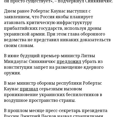
он просто существует», – подчеркнул Синкявичюс.
Днем ранее Робертас Каунас выступил с
заявлением, что Россия якобы планирует
атаковать критическую инфраструктуру
прибалтийских государств, используя дроны
украинской армии. При этом глава оборонного
ведомства не представил никаких доказательств
своим словам.
В июне будущий премьер-министр Литвы
Миндаугас Синкявичюс
предложил
убрать из
конституции запрет на размещение ядерного
оружия.
В мае министр обороны республики Робертас
Каунас
признал
серьезным вызовом
проникновение украинских беспилотников в
воздушное пространство страны.
В прошлом месяце пресс-секретарь президента
России Дмитрий Песков
назвал
страшилками