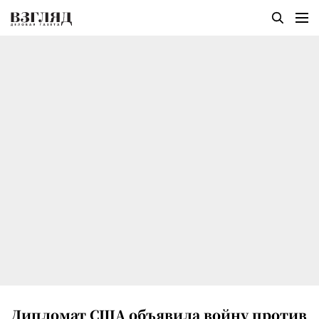
Дипломат США объявила войну против