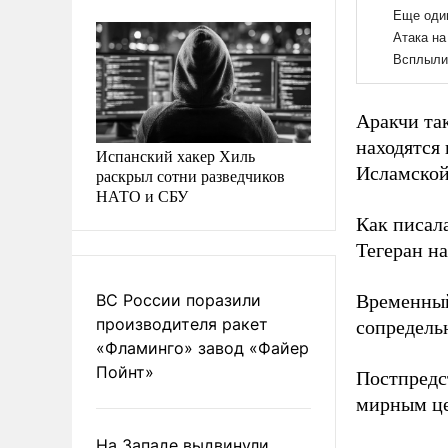
Аракчи та
находятся
Испанский хакер Хиль
Исламской
раскрыл сотни разведчиков
НАТО и СБУ
Как писал
Тегеран н
ВС России поразили
Временный
производителя ракет
сопредельн
«Фламинго» завод «Файер
Пойнт»
Постпредс
мирным це
На Западе выдвинули