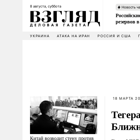
8 августа, суббота
Новость ч
Российские
резервов в
УКРАИНА
АТАКА НА ИРАН
РОССИЯ И США
18 МАРТА 20
Тегер
Ближн
Китай возводит стену против