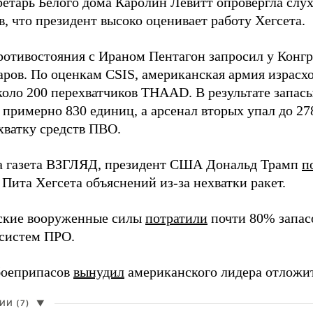
ретарь Белого дома Каролин Левитт опровергла слух
, что президент высоко оценивает работу Хегсета.
ротивостояния с Ираном Пентагон запросил у Конг
ров. По оценкам CSIS, американская армия израсход
около 200 перехватчиков THAAD. В результате запас
о примерно 830 единиц, а арсенал вторых упал до 2
хватку средств ПВО.
а газета ВЗГЛЯД, президент США Дональд Трамп
п
Пита Хегсета объяснений из-за нехватки ракет.
ские вооруженные силы
потратили
почти 80% запасо
систем ПРО.
боеприпасов
вынудил
американского лидера отложит
И (7)
▼