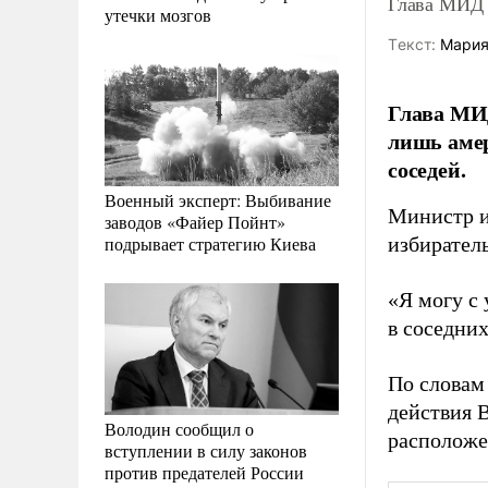
Глава МИД 
утечки мозгов
Tекст:
Мария
Глава МИД
лишь амер
соседей.
Военный эксперт: Выбивание
Министр и
заводов «Файер Пойнт»
подрывает стратегию Киева
избирател
«Я могу с
в соседних
По словам
действия 
Володин сообщил о
расположе
вступлении в силу законов
против предателей России