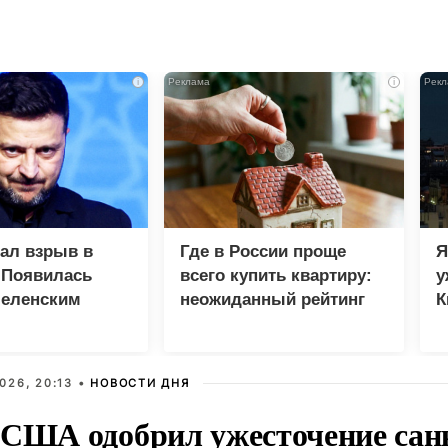
i
i
зал взрыв в
Где в России проще
Я
 Появилась
всего купить квартиру:
у
Зеленским
неожиданный рейтинг
К
в
026, 20:13 •
НОВОСТИ ДНЯ
 США одобрил ужесточение сан