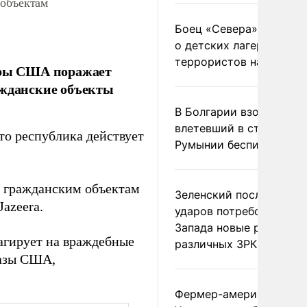
 объектам
Боец «Севера» рассказ
о детских лагерях
террористов на Украин
дары США поражает
ажданские объекты
В Болгарии взорвался
влетевший в страну из
то республика действует
Румынии беспилотник
о гражданским объектам
Зеленский после ночны
Jazeera.
ударов потребовал у
Запада новые ракеты д
еагирует на враждебные
различных ЗРК
базы США,
Фермер-американец