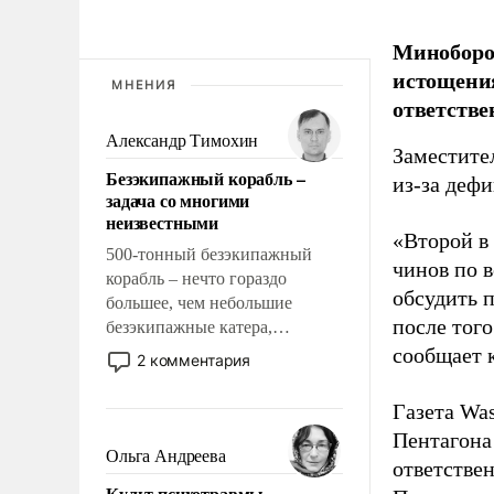
Миноборо
истощения
МНЕНИЯ
ответстве
Александр Тимохин
Заместите
Безэкипажный корабль –
из-за деф
задача со многими
неизвестными
«Второй в
500-тонный безэкипажный
чинов по 
корабль – нечто гораздо
обсудить 
большее, чем небольшие
после того
безэкипажные катера,
применение которых уже
сообщает 
2 комментария
стало обыденностью. Задача по
созданию такого корабля очень
Газета Was
сложна и амбициозна. Однако
Пентагона
и ее реализация радикально
Ольга Андреева
ответстве
поднимет наши боевые
Культ психотравмы