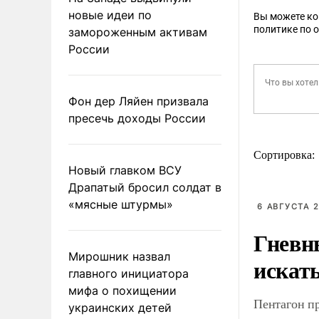
новые идеи по
Вы можете к
политике по 
замороженным активам
России
Фон дер Ляйен призвала
пресечь доходы России
Сортировка:
Новый главком ВСУ
Драпатый бросил солдат в
«мясные штурмы»
6 АВГУСТА 2
Гневн
Мирошник назвал
искат
главного инициатора
мифа о похищении
Пентагон п
украинских детей