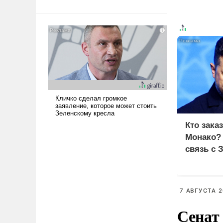
Ираном опустошила
американские арсеналы.
Сложившаяся ситуация
означает многолетний период
уязвимости США, например,
перед Китаем.
Кто зака
Монако?
связь с 
7 АВГУСТА 2
Сенат