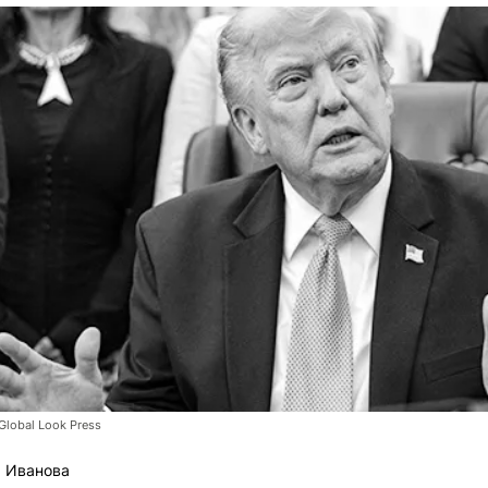
lobal Look Press
 Иванова