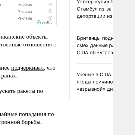
Уолкер купил билет в
Стамбул из-за угрозы
депортации из России
риканские объекты
Британцы подняли на
ственные отношения с
смех данные разведки
США об «угрозе России
анее
подчеркивал
, что
Ученые в США назвали 
транах.
ягоды причиной
«взрывной» диареи
ускать ракеты по
айные попадания по
тронной борьбы.