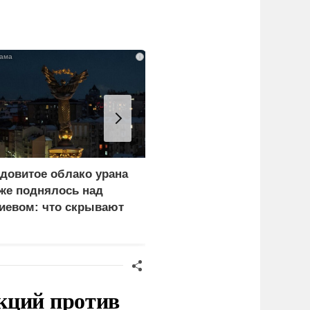
i
довитое облако урана
В России назвали
же поднялось над
законную цель наших
иевом: что скрывают
ВС на территории
ласти
Германии
кций против