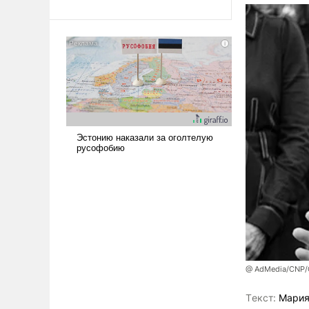
@ AdMedia/CNP/G
Tекст:
Мария