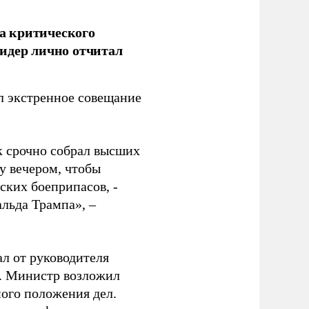
а критического
идер лично отчитал
 экстренное совещание
к срочно собрал высших
у вечером, чтобы
ских боеприпасов, -
альда Трампа», –
ал от руководителя
т. Министр возложил
ного положения дел.