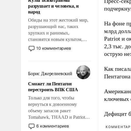
Пресс-сек
возможности.
разрушает и человека, и
подчеркнув
народ
Обиды на этот жестокий мир,
На фоне п
разрушающий нас, таких
млрд долла
хрупких и ранимых,
Patriot и 
становятся новым культом,
2,3 тыс. д
постепенно вытесняя и
10 комментариев
отменяя традиционное
острую не
требование к человеку – быть
мужественным и твердым под
Как писал
ударами судьбы, брать на себя
Борис Джерелиевский
Пентагона 
ответственность, помогать
Сможет ли Пентагон
слабым, идти вперед и
перестроить ВПК США
Американ
адаптироваться.
Только для того, чтобы
ключевых 
вернуться к довоенному
объему запасов ракет
Дефицит 
Tomahawk, THAAD и Patriot
США потребуется более трех
6 комментариев
КОММЕНТАРИ
лет. Даже небольшая война с