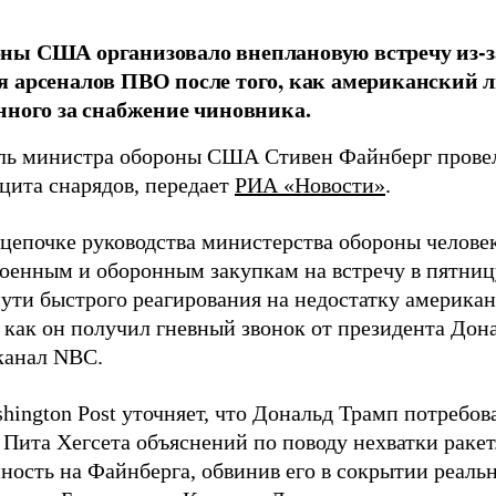
ны США организовало внеплановую встречу из-з
 арсеналов ПВО после того, как американский л
нного за снабжение чиновника.
ль министра обороны США Стивен Файнберг провел
ицита снарядов, передает
РИА «Новости»
.
 цепочке руководства министерства обороны челове
военным и оборонным закупкам на встречу в пятниц
пути быстрого реагирования на недостатку американ
 как он получил гневный звонок от президента Дон
канал NBC.
hington Post уточняет, что Дональд Трамп потребов
 Пита Хегсета объяснений по поводу нехватки раке
нность на Файнберга, обвинив его в сокрытии реаль