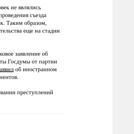
век не являлись
проведения съезда
ек. Таким образом,
тельства еще на стадии
.
ковое заявление об
аты Госдумы от партии
аявил
об иностранном
нентов.
овании преступлений