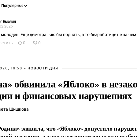
г Емелин
02.2026
, молодец! Ещё демографию бы поднять, а то безработице не на чем
ветить
0
0
026, 16:56 •
НОВОСТИ ДНЯ
на» обвинила «Яблоко» в незак
ции и финансовых нарушениях
вета Шишкова
одина» заявила, что «Яблоко» допустило наруше
ной агитации, а также законодательства о выбор