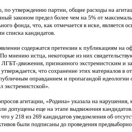
о, по утверждению партии, общие расходы на агит
нный законом предел более чем на 5% от максималь
ного фонда, что, как отмечается в иске, является 
ии списка кандидатов.
аявлении содержатся претензии к публикациям на о
 По мнению истца, некоторые из них свидетельству
 ЛГБТ-движения, признанного экстремистским и з
 утверждается, что сохранение этих материалов в о
«публичным оправданием и пропагандой идеологии 
ал экстремистской».
просов агитации, «Родина» указала на нарушения, 
ыли допущены еще на этапе выдвижения кандидатов. 
 что у 218 из 269 кандидатов уведомления об отсу
активов были подписаны до проведения предвыборног