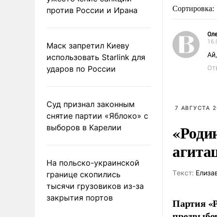
Сортировка:
против России и Ирана
Оле
16.
Маск запретил Киеву
Ай
использовать Starlink для
ударов по России
От
Суд признал законным
7 АВГУСТА 2
снятие партии «Яблоко» с
«Роди
выборов в Карелии
агита
На польско-украинской
Tекст:
Елиза
границе скопились
тысячи грузовиков из-за
закрытия портов
Партия «Р
предвыбор