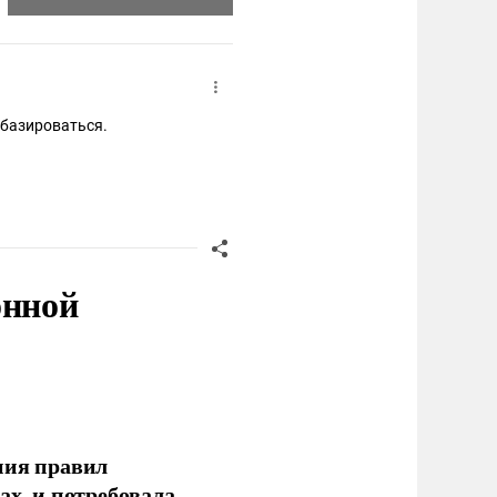
 базироваться.
онной
ния правил
ах, и потребовала