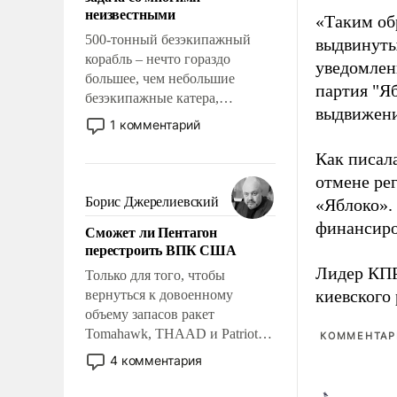
адаптироваться.
неизвестными
«Таким об
500-тонный безэкипажный
выдвинуты
корабль – нечто гораздо
уведомлени
большее, чем небольшие
партия "Я
безэкипажные катера,
выдвижения
применение которых уже
1 комментарий
стало обыденностью. Задача по
созданию такого корабля очень
Как писал
сложна и амбициозна. Однако
отмене ре
и ее реализация радикально
Борис Джерелиевский
«Яблоко».
поднимет наши боевые
финансиро
Сможет ли Пентагон
возможности.
перестроить ВПК США
Лидер КП
Только для того, чтобы
киевского
вернуться к довоенному
объему запасов ракет
Tomahawk, THAAD и Patriot
КОММЕНТАРИ
США потребуется более трех
4 комментария
лет. Даже небольшая война с
Ираном опустошила