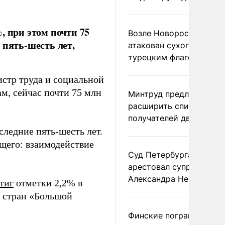
, при этом почти 75
Возле Новороссийска
 пять-шесть лет,
атакован сухогруз под
турецким флагом
истр труда и социальной
ам, сейчас почти 75 млн
Минтруд предложил
расширить список
получателей двух пенс
следние пять-шесть лет.
щего: взаимодействие
Суд Петербурга заочно
арестовал супругу
Александра Невзорова
тиг
отметки 2,2% в
и стран «Большой
Финские пограничники