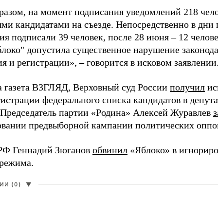
разом, на момент подписания уведомлений 218 чело
ми кандидатами на съезде. Непосредственно в дни 
я подписали 39 человек, после 28 июня – 12 челов
блоко" допустила существенное нарушение законода
 и регистрации», – говорится в исковом заявлении
а газета ВЗГЛЯД, Верховный суд России
получил
ис
гистрации федерального списка кандидатов в депут
 Председатель партии «Родина» Алексей Журавлев
з
вании предвыборной кампании политических оппо
РФ Геннадий Зюганов
обвинил
«Яблоко» в игнорир
 режима.
И (0)
▼