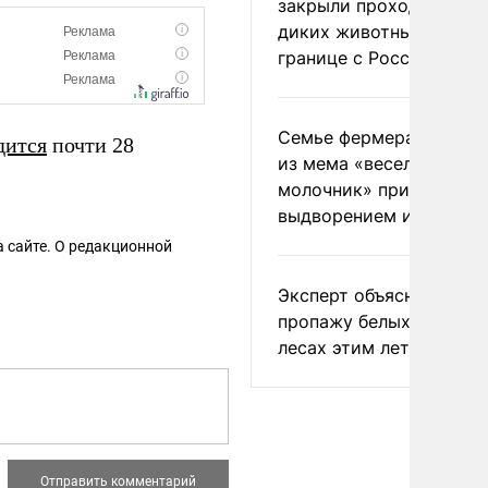
закрыли проходы для
диких животных на
границе с Россией
Семье фермера Уолкер
дится
почти 28
из мема «веселый
молочник» пригрозили
выдворением из Росси
 сайте. О редакционной
Эксперт объяснил
пропажу белых грибов 
лесах этим летом