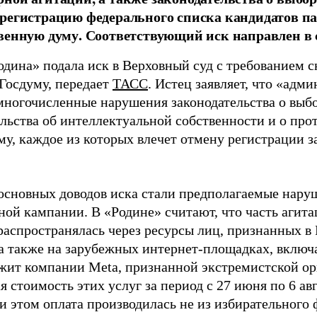
регистрацию федерального списка кандидатов па
венную думу. Соответствующий иск направлен в с
одина» подала иск в Верховный суд с требованием с
 Госдуму, передает
ТАСС
. Истец заявляет, что «адм
многочисленные нарушения законодательства о выбор
ельства об интеллектуальной собственности и о про
му, каждое из которых влечет отмену регистрации 
основных доводов иска стали предполагаемые нару
ной кампании. В «Родине» считают, что часть агит
распространялась через ресурсы лиц, признанных 
 а также на зарубежных интернет-площадках, включа
жит компании Meta, признанной экстремистской ор
 стоимость этих услуг за период с 27 июня по 6 ав
и этом оплата производилась не из избирательного 