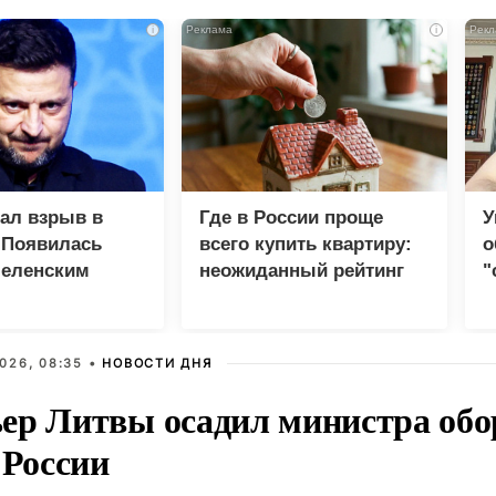
i
i
зал взрыв в
Где в России проще
У
 Появилась
всего купить квартиру:
о
Зеленским
неожиданный рейтинг
"
с
026, 08:35 •
НОВОСТИ ДНЯ
ер Литвы осадил министра обо
 России