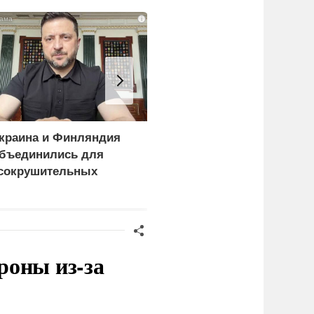
i
краина и Финляндия
Киев становится
бъединились для
непригодным для
сокрушительных
жизни: печальный
анкций" против России
рейтинг
роны из-за