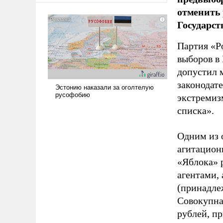
отменить 
Государст
Партия «Р
выборов в
допустил 
законодат
экстремиз
списка».
Одним из 
агитацион
«Яблока» 
агентами,
(принадле
Совокупная
рублей, пр