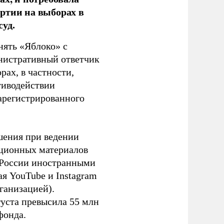
ртии на выборах в
уд.
нять «Яблоко» с
инистративный ответчик
ах, в частности,
тиводействии
зарегистрированного
шения при ведении
ационных материалов
в России иностранными
я YouTube и Instagram
ганизацией).
густа превысила 55 млн
фонда.