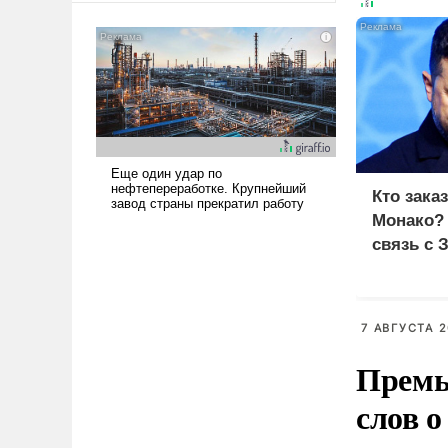
американские арсеналы.
Сложившаяся ситуация
означает многолетний период
уязвимости США, например,
перед Китаем.
Кто зака
Монако?
связь с 
7 АВГУСТА 2
Премь
слов о