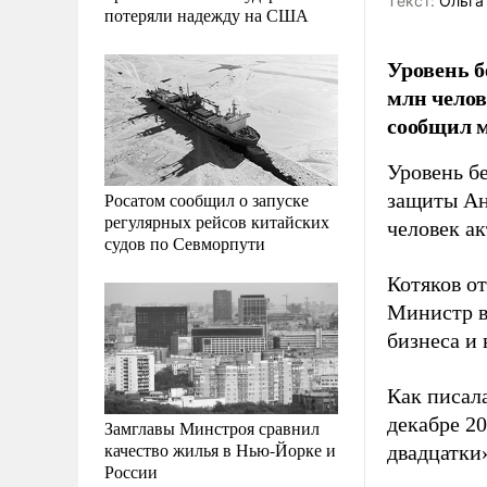
Tекст:
Ольга
потеряли надежду на США
Уровень б
млн челов
сообщил м
Уровень б
Росатом сообщил о запуске
защиты Ан
регулярных рейсов китайских
человек а
судов по Севморпути
Котяков от
Министр в
бизнеса и 
Как писал
декабре 2
Замглавы Минстроя сравнил
качество жилья в Нью-Йорке и
двадцатки
России