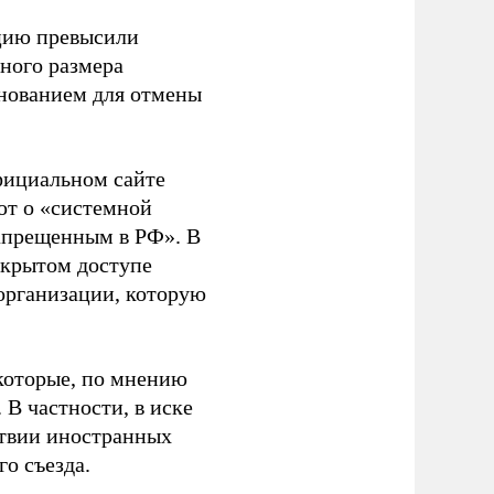
ацию превысили
ного размера
основанием для отмены
фициальном сайте
ют о «системной
апрещенным в РФ». В
ткрытом доступе
организации, которую
которые, по мнению
В частности, в иске
тствии иностранных
о съезда.