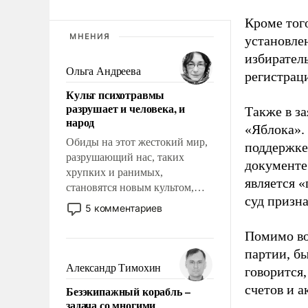
Кроме тог
МНЕНИЯ
установле
избиратель
Ольга Андреева
регистрац
Культ психотравмы
разрушает и человека, и
Также в з
народ
«Яблока».
Обиды на этот жестокий мир,
поддержке
разрушающий нас, таких
документе
хрупких и ранимых,
является 
становятся новым культом,
суд призн
постепенно вытесняя и
5 комментариев
отменяя традиционное
требование к человеку – быть
Помимо во
мужественным и твердым под
партии, б
ударами судьбы, брать на себя
Александр Тимохин
говорится,
ответственность, помогать
счетов и 
Безэкипажный корабль –
слабым, идти вперед и
задача со многими