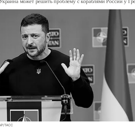
 Украина может решить проблему с кораблями России у Гр
/AP/ТАСС