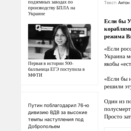
подземных заводах по
Tекст:
Антон 
производству БПЛА на
Украине
Если бы У
кораблями
режима В
«Если рос
Украина мо
Первая в истории 500-
якобы «ес
балльница ЕГЭ поступила в
МФТИ
«Если бы 
решили эт
Один из по
Путин поблагодарил 76-ю
полусмерт
дивизию ВДВ за высокие
Просто за
темпы наступления под
Добропольем