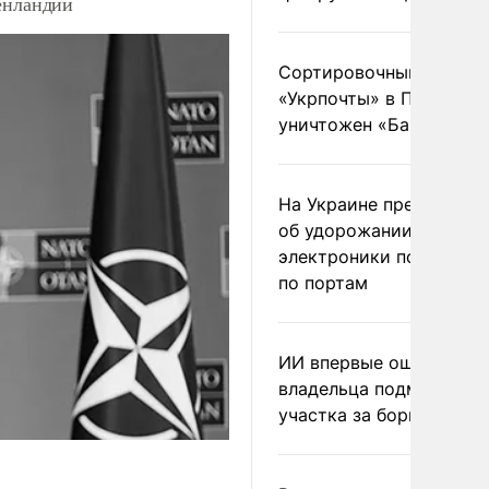
енландии
Сортировочный пункт
«Укрпочты» в Павлогра
уничтожен «Бандероль
На Украине предупреди
об удорожании китайс
электроники после уда
по портам
ИИ впервые оштрафова
владельца подмосковн
участка за борщевик