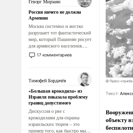
Геворг Мирзаян
означает многолетний период
Россия ничего не должна
уязвимости США, например,
Армении
перед Китаем.
Москва системно и жестко
разрушает тот фантастический
мир, который Пашинян рисует
для армянского населения.
Мир, где политические
17 комментариев
прожекты будут безусловно
оплачиваться за счет
российских
налогоплательщиков и где
Тимофей Бордачёв
@ Пресс-служба
Еревану за свои поступки не
«Большая крокодила» из
нужно отвечать.
Tекст:
Алекс
Израиля показала проблему
границ допустимого
Вооружен
Дискуссия о рве с
крокодилами для охраны
объекту в
израильских тюрем – это
беспилотн
пример того, как быстро мы