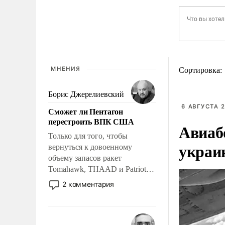
МНЕНИЯ
Сортировка:
Борис Джерелиевский
6 АВГУСТА 2
Сможет ли Пентагон
перестроить ВПК США
Авиаб
Только для того, чтобы
украи
вернуться к довоенному
объему запасов ракет
Tomahawk, THAAD и Patriot
США потребуется более трех
2 комментария
лет. Даже небольшая война с
Ираном опустошила
американские арсеналы.
Сложившаяся ситуация