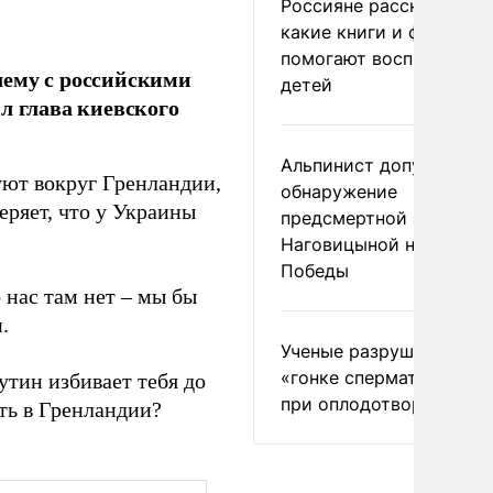
Россияне рассказали,
какие книги и фильмы
помогают воспитывать
лему с российскими
детей
л глава киевского
Альпинист допустил
уют вокруг Гренландии,
обнаружение
еряет, что у Украины
предсмертной записки
Наговицыной на пике
Победы
 нас там нет – мы бы
.
Ученые разрушили миф
«гонке сперматозоидов
утин избивает тебя до
при оплодотворении
ть в Гренландии?