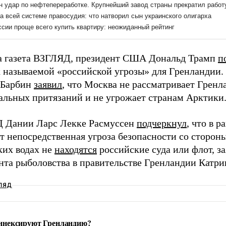
а газета ВЗГЛЯД, президент США Дональд Трамп
п
к называемой «российской угрозы» для Гренландии.
 Барбин
заявил
, что Москва не рассматривает Гренл
альных притязаний и не угрожает странам Арктики
 Дании Ларс Лекке Расмуссен
подчеркнул
, что в 
т непосредственная угроза безопасности со стороны
ких водах не
находятся
российские суда или флот, за
нта рыболовства в правительстве Гренландии Катри
ЛЯД
нексируют Гренландию?