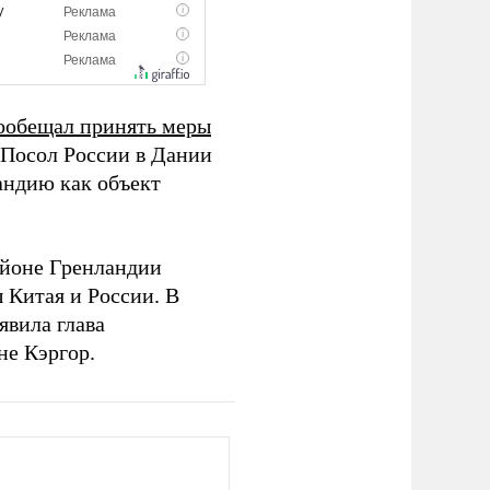
ообещал принять меры
 Посол России в Дании
андию как объект
.
районе Гренландии
 Китая и России. В
явила глава
не Кэргор.