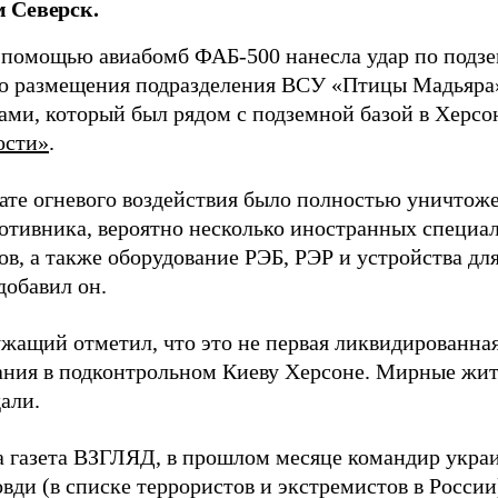
 Северск.
 помощью авиабомб ФАБ-500 нанесла удар по подз
о размещения подразделения ВСУ «Птицы Мадьяра»
ами, который был рядом с подземной базой в Херсо
ости»
.
тате огневого воздействия было полностью уничтоже
ротивника, вероятно несколько иностранных специал
в, а также оборудование РЭБ, РЭР и устройства дл
добавил он.
жащий отметил, что это не первая ликвидированная
ния в подконтрольном Киеву Херсоне. Мирные жите
али.
а газета ВЗГЛЯД, в прошлом месяце командир укра
вди (в списке террористов и экстремистов в Росси