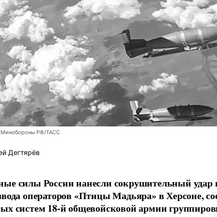
 Минобороны РФ/ТАСС
ей Дегтярёв
ные силы России нанесли сокрушительный удар 
звода операторов «Птицы Мадьяра» в Херсоне, с
ых систем 18-й общевойсковой армии группиров