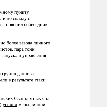
емному пункту
 и по складу с
не, пояснил собеседник
но более взвода личного
истов, пара тонн
я запуска и управления
 группа данного
ли в результате атаки
инских беспилотных сил
и)
усилил
меры личной