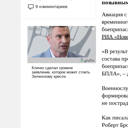
позывным
двигаемся по пути
9 комментариев
революционных изменений.
Авиация с
То, что несколько лет назад
временног
было образом для
боеприпас
псевдонаучной фантастики,
стало всерьез обсуждаемой
РИА «Нов
идеей.
«В резуль
состава п
боеприпасо
БПЛА», – 
Военнослу
формирова
не пострад
Как писал
Роберт Бро