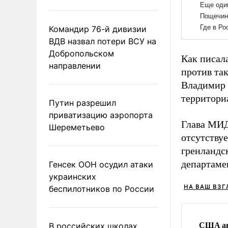
Командир 76-й дивизии
ВДВ назвал потери ВСУ на
Добропольском
Как писал
направлении
против та
Владимир
территори
Путин разрешил
приватизацию аэропорта
Глава МИД
Шереметьево
отсутствуе
гренландс
департаме
Генсек ООН осудил атаки
украинских
НА ВАШ ВЗГ
беспилотников по России
США ан
В российских школах