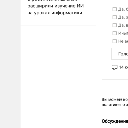
расширили изучение ИИ
Да, 
на уроках информатики
Да, 
Да, 
Иным
Не а
Гол
14 
Вы можете к
политике по 
Обсуждение