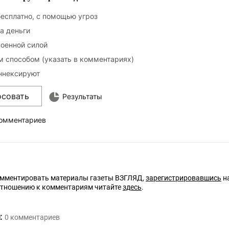
бесплатно, с помощью угроз
за деньги
военной силой
 способом (указать в комментариях)
ннексируют
осовать
Результаты
комментариев
омментировать материалы газеты ВЗГЛЯД,
зарегистрировавшись
на
отношению к комментариям читайте
здесь
.
:
0
комментариев