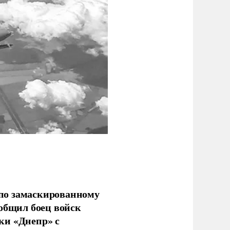
по замаскированному
ообщил боец войск
ки «Днепр» с