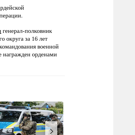
ардейской
операции.
н
генерал-полковник
 округа за 16 лет
 командования военной
е награжден орденами