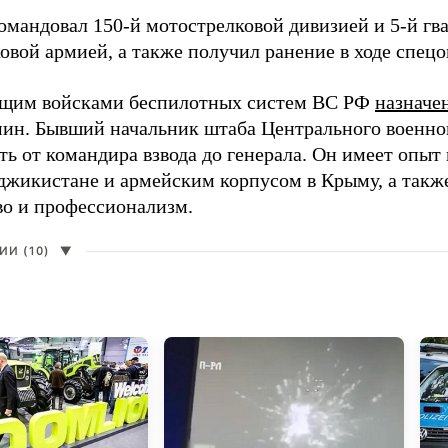
командовал 150-й мотострелковой дивизией и 5-й гв
овой армией, а также получил ранение в ходе спец
щим войсками беспилотных систем ВС РФ
назначе
ин. Бывший начальник штаба Центрального военного
ть от командира взвода до генерала. Он имеет опыт
аджикистане и армейским корпусом в Крыму, а такж
во и профессионализм.
И (10)
▼