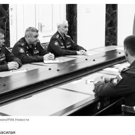
шкин/РИА Новости
Басилая