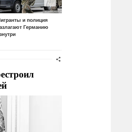
игранты и полиция
В США заявили о
азлагают Германию
невиданной силе ударо
знутри
армии России
рестроил
ей