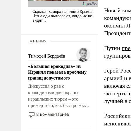
Новый ком
командующ
окончил Л
Президен
МНЕНИЯ
Путин
пре
группиров
Тимофей Бордачёв
«Большая крокодила» из
Герой Рос
Израиля показала проблему
границ допустимого
армией и 
включая с
Дискуссия о рве с
крокодилами для охраны
эксперты
израильских тюрем – это
лучшей в 
пример того, как быстро мы
двигаемся по пути
8 комментариев
Российски
революционных изменений.
исполняющ
То, что несколько лет назад