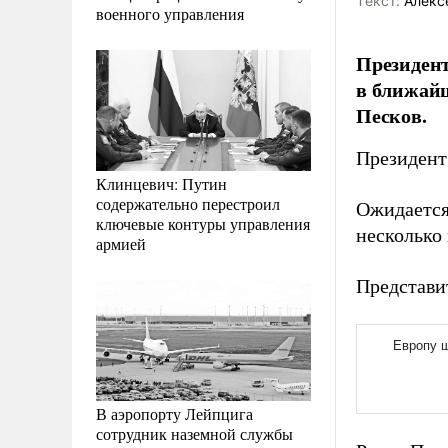
Tекст:
Алекс
военного управления
Президен
в ближайш
Песков.
Президент
Клинцевич: Путин
содержательно перестроил
Ожидается
ключевые контуры управления
несколько 
армией
Представи
В аэропорту Лейпцига
сотрудник наземной службы