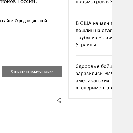
гионов России.
просмотров в X
 сайте. О редакционной
В США начали пересмо
пошлин на стальные
трубы из России и с
Украины
Здоровые бойцы ВСУ
заразились ВИЧ после
американских
экспериментов