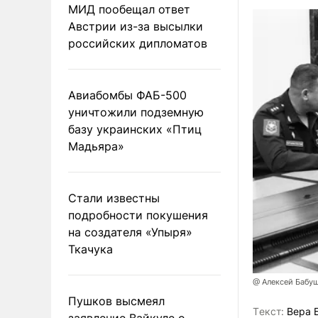
МИД пообещал ответ
Австрии из-за высылки
российских дипломатов
Авиабомбы ФАБ-500
уничтожили подземную
базу украинских «Птиц
Мадьяра»
Стали известны
подробности покушения
на создателя «Упыря»
Ткачука
@ Алексей Бабу
Пушков высмеял
Tекст:
Вера 
заявление Вайкуле о