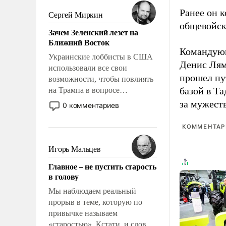
было образом для
псевдонаучной фантастики,
Ранее он 
Сергей Миркин
стало всерьез обсуждаемой
общевойск
Зачем Зеленский лезет на
идеей.
Ближний Восток
Командую
Украинские лоббисты в США
Денис Лям
использовали все свои
прошел пу
возможности, чтобы повлиять
базой в Т
на Трампа в вопросе
предоставления вооружений
за мужест
0 комментариев
своим нанимателям. Вероятно,
кому-то из тех, кто
КОММЕНТАРИ
консультирует Киев, пришла в
голову мысль: хорошо бы
Игорь Мальцев
продемонстрировать, что
Главное – не пустить старость
Украина вступила в
в голову
вооруженное противостояние
с Ираном.
Мы наблюдаем реальный
прорыв в теме, которую по
привычке называем
«старостью». Кстати, и слово-