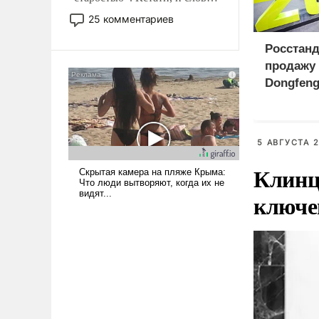
то это уже стараются не
25 комментариев
использовать – так же, как
«бабка», «дед», – хотя бы в
Росстанд
образованной среде, потому
продажу 
что оно уже несет негативные
Dongfeng
коннотации.
России
5 АВГУСТА 2
Клинц
ключе