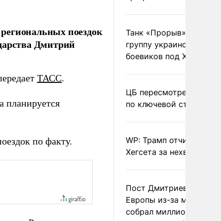
 региональных поездок
Танк «Прорыв» уничто
ударства Дмитрий
группу украинских
боевиков под Харьково
передает
ТАСС
.
ЦБ пересмотрел прогно
а планируется
по ключевой ставке
WP: Трамп отчитал
оездок по факту.
Хегсета за нехватку ра
Пост Дмитриева о гибе
Европы из-за мигранто
собрал миллион