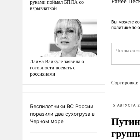
Ранее Пес
руками поймал БПЛА со
взрывчаткой
Вы можете к
политике по 
Лайма Вайкуле заявила о
готовности воевать с
россиянами
Сортировка:
Беспилотники ВС России
5 АВГУСТА 2
поразили два сухогруза в
Путин
Черном море
групп