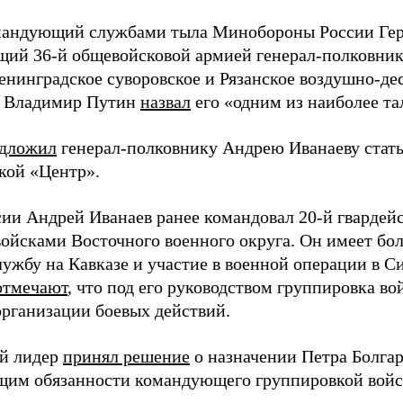
андующий службами тыла Минобороны России Гер
ий 36-й общевойсковой армией генерал-полковник
енинградское суворовское и Рязанское воздушно-де
т Владимир Путин
назвал
его «одним из наиболее т
дложил
генерал-полковнику Андрею Иванаеву ста
кой «Центр».
сии Андрей Иванаев ранее командовал 20-й гвардей
войсками Восточного военного округа. Он имеет бо
лужбу на Кавказе и участие в военной операции в С
отмечают
, что под его руководством группировка во
организации боевых действий.
й лидер
принял решение
о назначении Петра Болга
им обязанности командующего группировкой войс