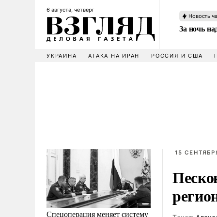
6 августа, четверг
Новость ч
За ночь н
УКРАИНА
АТАКА НА ИРАН
РОССИЯ И США
15 СЕНТЯБРЯ
Песко
регио
Спецоперация меняет систему