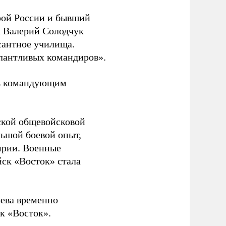
ой России и бывший
 Валерий Солодчук
сантное училища.
алантливых командиров».
ть командующим
ской общевойсковой
льшой боевой опыт,
ирии. Военные
йск «Восток» стала
рева временно
к «Восток».