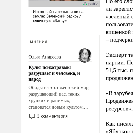
По его сло
ли зареги
«зеленый 
пользовате
вишенкой 
– подчерк
МНЕНИЯ
Эксперт т
Ольга Андреева
партии. П
Культ психотравмы
51,5 тыс.
разрушает и человека, и
продвижени
народ
Обиды на этот жестокий мир,
«В зарубе
разрушающий нас, таких
Продвижен
хрупких и ранимых,
становятся новым культом,
ресурсов»,
постепенно вытесняя и
3 комментария
отменяя традиционное
Как писал
требование к человеку – быть
«Яблоко» 