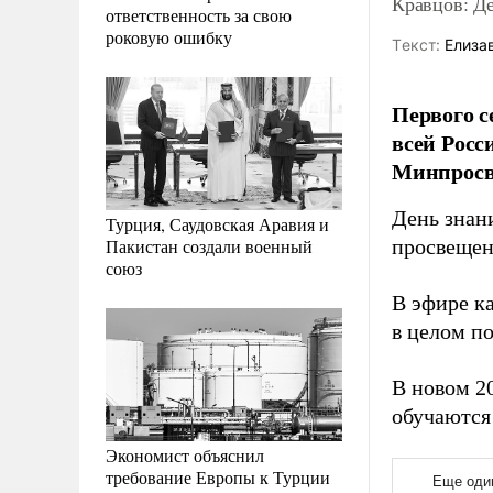
Кравцов: Д
ответственность за свою
роковую ошибку
Tекст:
Елиза
Первого с
всей Росс
Минпросв
День знан
Турция, Саудовская Аравия и
Пакистан создали военный
просвещен
союз
В эфире ка
в целом п
В новом 20
обучаются 
Экономист объяснил
требование Европы к Турции