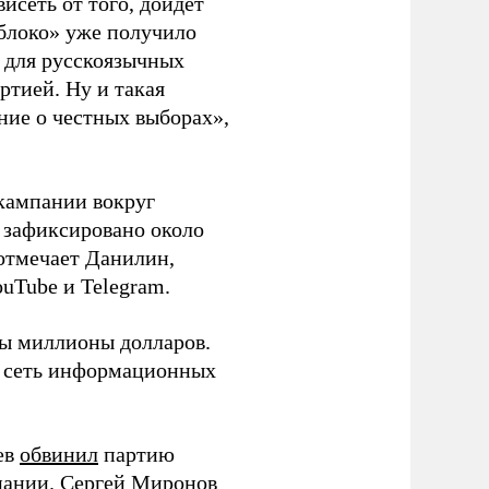
висеть от того, дойдет
блоко» уже получило
а для русскоязычных
ртией. Ну и такая
ние о честных выборах»,
кампании вокруг
о зафиксировано около
 отмечает Данилин,
ouTube и Telegram.
ны миллионы долларов.
ю сеть информационных
ев
обвинил
партию
пании. Сергей Миронов