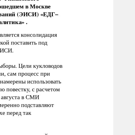
рошедшем в Москве
ований (ЭИСИ) «ЕДГ–
алитика» .
является консолидация
кой поставить под
ЭИСИ.
ыборы. Цели кукловодов
и, сам процесс при
 намерены использовать
ю повестку, с расчетом
 августа в СМИ
амеренно подставляют
хе перед так