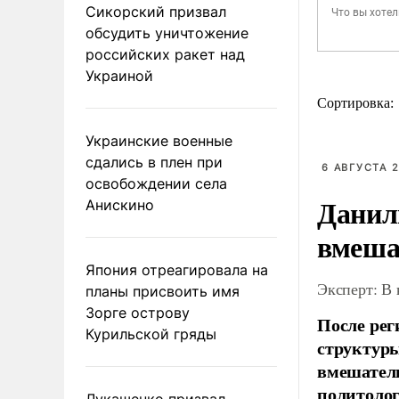
Сикорский призвал
обсудить уничтожение
российских ракет над
Украиной
Сортировка:
Украинские военные
сдались в плен при
6 АВГУСТА 2
освобождении села
Данил
Анискино
вмеша
Япония отреагировала на
Эксперт: В
планы присвоить имя
Зорге острову
После рег
Курильской гряды
структуры
вмешатель
политолог
Лукашенко призвал