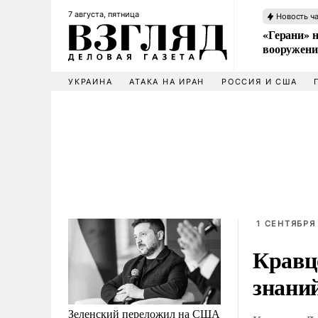
7 августа, пятница
Новость ч
«Герани» н
вооружени
УКРАИНА
АТАКА НА ИРАН
РОССИЯ И США
1 СЕНТЯБРЯ 
Кравц
знани
Зеленский переложил на США