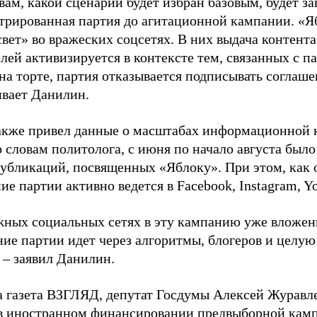
вам, какой сценарий будет избран базовым, будет за
стрированная партия до агитационной кампании. «Я
свет» во вражеских соцсетях. В них выдача контент
лей активизируется в контексте тем, связанных с па
на торте, партия отказывается подписывать соглаше
ивает Данилин.
акже привел данные о масштабах информационной 
о словам политолога, с июня по начало августа был
 публикаций, посвященных «Яблоку». При этом, как
е партии активно ведется в Facebook, Instagram, Y
жных социальных сетях в эту кампанию уже вложе
ие партии идет через алгоритмы, блогеров и целу
 – заявил Данилин.
а газета ВЗГЛЯД, депутат Госдумы Алексей Журавл
в иностранном финансировании предвыборной кам