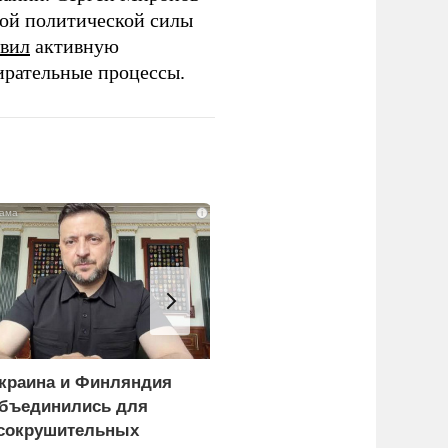
той политической силы
вил
активную
ирательные процессы.
i
краина и Финляндия
«Генерал-провал»: кака
бъединились для
правда выяснилась про
сокрушительных
Драпатого