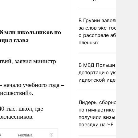
В Грузии завели дело и
за слов экс-госминист
 18 млн школьников по
о расстреле абхазских
бщил глава
пленных
твий, заявил министр
В МВД Польши назвали
депортацию украинцев
идиотской идеей
– начало учебного года –
оисшествий».
Лидеры сборной Росси
0 тыс. школ, где
по гимнастике не
воклассников.
получили визы для
поездки на ЧЕ