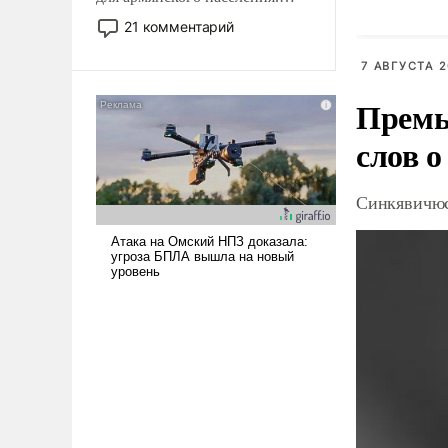
Мир, где политические
21 комментарий
прожекты будут безусловно
оплачиваться за счет
7 АВГУСТА 2
российских
Премь
налогоплательщиков и где
Еревану за свои поступки не
слов о
нужно отвечать.
Синкявичюс