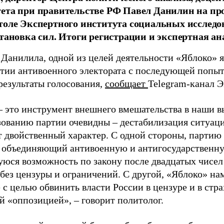
тета при правительстве РФ Павел Данилин на п
толе Экспертного института социальных исслед
становка сил. Итоги регистрации и экспертная ан
 Данилила, одной из целей деятельности «Яблоко» 
ртии антивоенного электората с последующей попыт
результаты голосования,
сообщает
Telegram-канал 
– это инструмент внешнего вмешательства в наши в
зованию партии очевидны – дестабилизация ситуаци
т двойственный характер. С одной стороны, партию
, объединяющий антивоенную и антигосударственну
юся возможность по закону после двадцатых чисел
 без цензуры и ограничений. С другой, «Яблоко» н
 с целью обвинить власти России в цензуре и в стра
й «оппозицией», – говорит политолог.