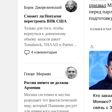
мужественным и твердым под
призвал
Ми
ударами судьбы, брать на себя
Борис Джерелиевский
перед пар
ответственность, помогать
Сможет ли Пентагон
слабым, идти вперед и
подготовк
перестроить ВПК США
адаптироваться.
Только для того, чтобы
КОММЕНТАРИ
вернуться к довоенному
объему запасов ракет
Tomahawk, THAAD и Patriot
США потребуется более трех
4 комментария
лет. Даже небольшая война с
Ираном опустошила
американские арсеналы.
Сложившаяся ситуация
Геворг Мирзаян
означает многолетний период
Россия ничего не должна
уязвимости США, например,
Армении
перед Китаем.
Москва системно и жестко
Кто зака
разрушает тот фантастический
Монако?
мир, который Пашинян рисует
связь с 
для армянского населения.