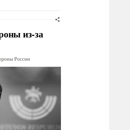
анкций" против России
роны из-за
тороны России