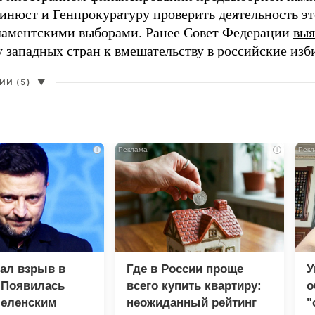
нюст и Генпрокуратуру проверить деятельность э
ламентскими выборами. Ранее Совет Федерации
выя
у западных стран к вмешательству в российские изб
И (5)
▼
i
i
зал взрыв в
Где в России проще
У
 Появилась
всего купить квартиру:
о
Зеленским
неожиданный рейтинг
"