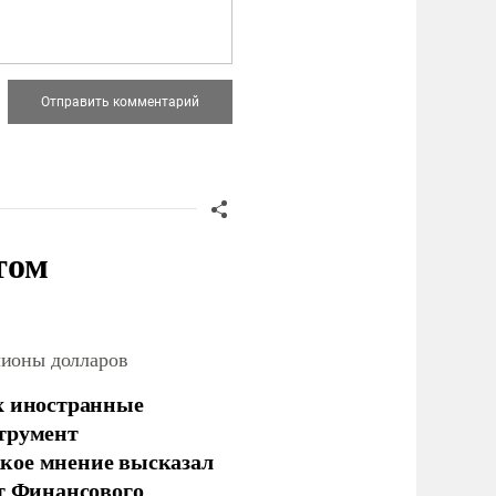
том
лионы долларов
х иностранные
струмент
кое мнение высказал
нт Финансового