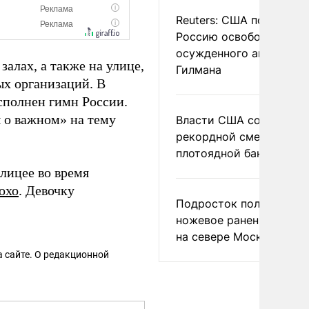
Reuters: США попросил
Россию освободить
осужденного американ
алах, а также на улице,
Гилмана
ых организаций. В
сполнен гимн России.
ы о важном» на тему
Власти США сообщили 
рекордной смертности 
плотоядной бактерии
 лицее во время
охо
. Девочку
Подросток получил
ножевое ранение в дра
на севере Москвы
 сайте. О редакционной