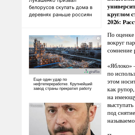
универси
белорусов скупать дома в
круглом с
деревнях раньше россиян
2026: Рас
По оценке
вокруг па
сомнение 
«Яблоко» 
по исполь
этом носи
как рупор
на имеющу
выступать
под снятие
называемо