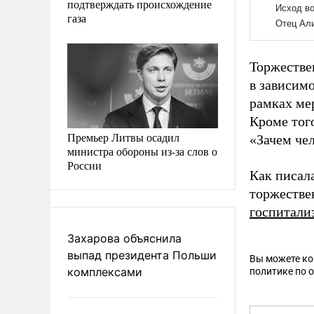
подтверждать происхождение
газа
Торжестве
в зависим
рамках ме
Кроме того
Премьер Литвы осадил
«Зачем чел
министра обороны из-за слов о
России
Как писала
торжестве
госпитали
Захарова объяснила
выпад президента Польши
Вы можете к
комплексами
политике по 