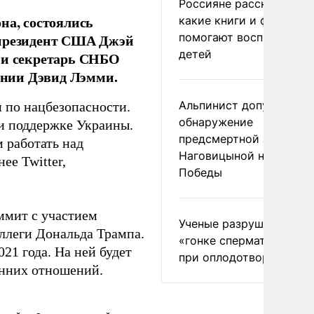
Россияне рассказали,
на, состоялись
какие книги и фильмы
помогают воспитывать
-президент США Джэй
детей
к и секретарь СНБО
ании Дэвид Лэмми.
Альпинист допустил
и по нацбезопасности.
обнаружение
и поддержке Украины.
предсмертной записки
 работать над
Наговицыной на пике
нее Twitter,
Победы
ммит с участием
Ученые разрушили миф
ллеги Дональда Трампа.
«гонке сперматозоидов
21 года. На ней будет
при оплодотворении
онних отношений.