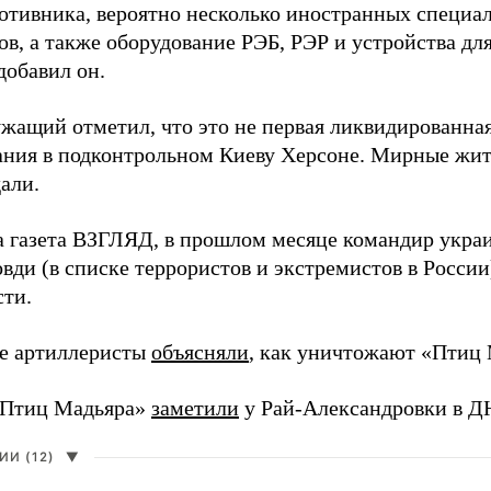
ротивника, вероятно несколько иностранных специал
в, а также оборудование РЭБ, РЭР и устройства дл
добавил он.
жащий отметил, что это не первая ликвидированная
ния в подконтрольном Киеву Херсоне. Мирные жите
али.
а газета ВЗГЛЯД, в прошлом месяце командир укра
вди (в списке террористов и экстремистов в Росси
сти.
е артиллеристы
объясняли
, как уничтожают «Птиц 
«Птиц Мадьяра»
заметили
у Рай-Александровки в Д
И (12)
▼