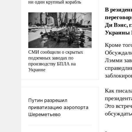
ни один крупный корабль
В резиден
переговор
Ди Вэнс, 
Украины 
Кроме того
СМИ сообщили о скрытых
Обсуждали
подземных заводах по
Лэмми зав
производству БПЛА на
справедли
Украине
заблокиров
Как писал
президент
Путин разрешил
Это встреч
приватизацию аэропорта
обсуждать
Шереметьево