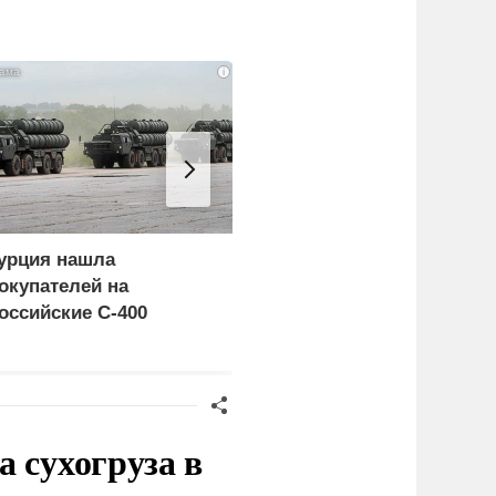
i
урция нашла
Россия больше не буде
окупателей на
церемониться - теперь
оссийские C-400
это законная цель в
Германии
 сухогруза в