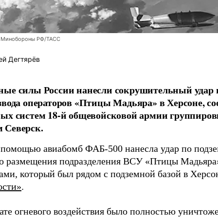
 Минобороны РФ/ТАСС
ей Дегтярёв
ные силы России нанесли сокрушительный удар 
звода операторов «Птицы Мадьяра» в Херсоне, с
ых систем 18-й общевойсковой армии группиров
 Северск.
 помощью авиабомб ФАБ-500 нанесла удар по подз
о размещения подразделения ВСУ «Птицы Мадьяра»
ами, который был рядом с подземной базой в Херсо
ости»
.
тате огневого воздействия было полностью уничтоже