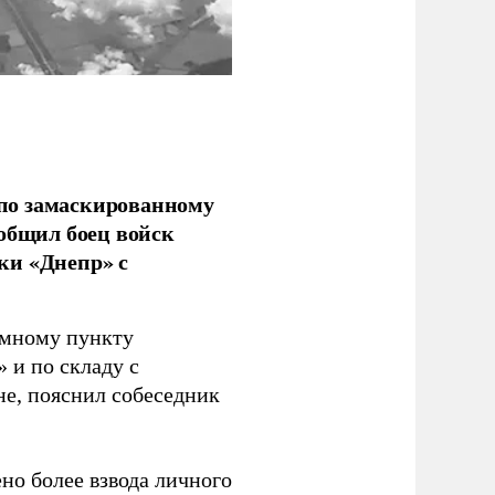
по замаскированному
ообщил боец войск
ки «Днепр» с
емному пункту
 и по складу с
не, пояснил собеседник
но более взвода личного