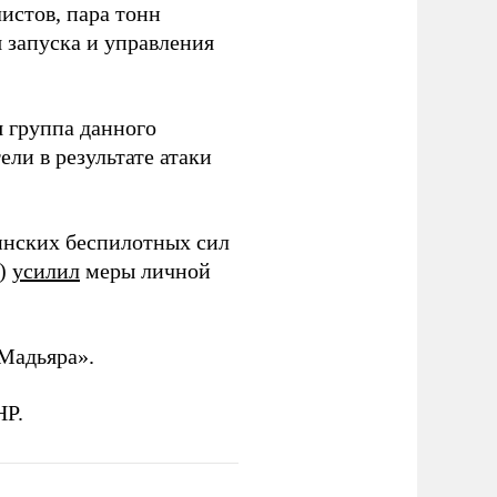
истов, пара тонн
я запуска и управления
 группа данного
ли в результате атаки
инских беспилотных сил
и)
усилил
меры личной
Мадьяра».
НР.