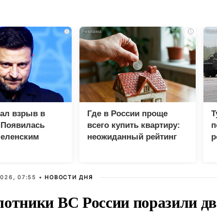
i
i
зал взрыв в
Где в России проще
Т
 Появилась
всего купить квартиру:
п
Зеленским
неожиданный рейтинг
р
026, 07:55 •
НОВОСТИ ДНЯ
лотники ВС России поразили два