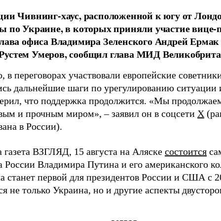
ции Чивнинг-хаус, расположенной к югу от Лондо
ы по Украине, в которых приняли участие вице
глава офиса Владимира Зеленского Андрей Ерма
Рустем Умеров, сообщил глава МИД Великобрит
, в переговорах участвовали европейские советник
сь дальнейшие шаги по урегулированию ситуации 
ерил, что поддержка продолжится. «Мы продолжаем
вым и прочным миром», – заявил он в соцсети
X
(ра
ана в России).
а газета ВЗГЛЯД, 15 августа на Аляске
состоится
са
а России Владимира Путина и его американского ко
а станет первой для президентов России и США с 20
ся не только Украина, но и другие аспекты двустор