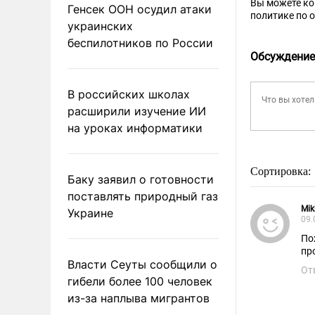
Вы можете к
Генсек ООН осудил атаки
политике по 
украинских
беспилотников по России
Обсуждение
В российских школах
расширили изучение ИИ
на уроках информатики
Сортировка:
Баку заявил о готовности
поставлять природный газ
Mik
Украине
09.
По
пр
Власти Сеуты сообщили о
От
гибели более 100 человек
из-за наплыва мигрантов