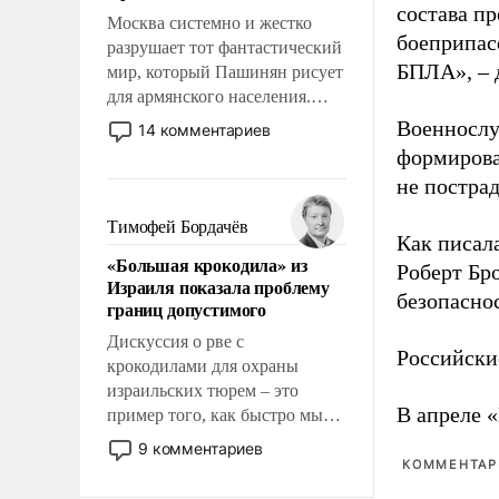
состава п
Москва системно и жестко
боеприпасо
разрушает тот фантастический
БПЛА», – 
мир, который Пашинян рисует
для армянского населения.
Мир, где политические
Военнослу
14 комментариев
прожекты будут безусловно
формирова
оплачиваться за счет
не пострад
российских
налогоплательщиков и где
Тимофей Бордачёв
Как писал
Еревану за свои поступки не
«Большая крокодила» из
нужно отвечать.
Роберт Бро
Израиля показала проблему
безопасно
границ допустимого
Дискуссия о рве с
Российски
крокодилами для охраны
израильских тюрем – это
В апреле 
пример того, как быстро мы
двигаемся по пути
9 комментариев
революционных изменений.
КОММЕНТАРИ
То, что несколько лет назад