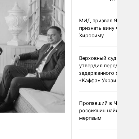
МИД призвал Японию
признать вину США за
Хиросиму
Верховный суд Швеции
утвердил передачу
задержанного сухогруз
«Каффа» Украине
Пропавший в Черногор
россиянин найден
мертвым