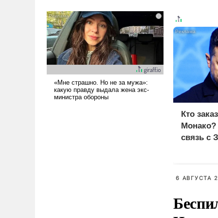
было образом для
псевдонаучной фантастики,
стало всерьез обсуждаемой
идеей.
Кто зака
Монако?
связь с 
6 АВГУСТА 2
Беспи