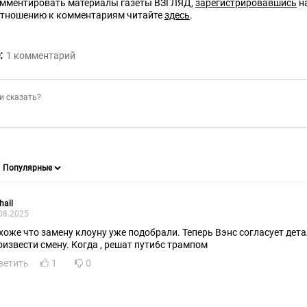
омментировать материалы газеты ВЗГЛЯД,
зарегистрировавшись
на
отношению к комментариям читайте
здесь
.
:
1
комментарий
hail
08.2025
хоже что замену клоуну уже подобрали. Теперь Вэнс согласует дет
оизвести смену. Когда , решат пути6с трампом
ветить
1
0