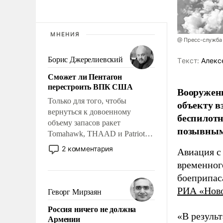
МНЕНИЯ
@ Пресс-служба
Борис Джерелиевский
Tекст:
Алекс
Сможет ли Пентагон
перестроить ВПК США
Вооружен
Только для того, чтобы
объекту в
вернуться к довоенному
беспилотн
объему запасов ракет
позывным
Tomahawk, THAAD и Patriot
США потребуется более трех
2 комментария
Авиация с
лет. Даже небольшая война с
временног
Ираном опустошила
боеприпас
американские арсеналы.
Сложившаяся ситуация
РИА «Нов
Геворг Мирзаян
означает многолетний период
Россия ничего не должна
уязвимости США, например,
«В резуль
Армении
перед Китаем.