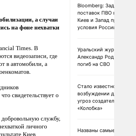
Bloomberg: Задержка
поставок ПВО вынудит
обилизации, а случаи
Киев и Запад принять
ись на фоне нехватки
условия России
ncial Times. В
Уральский журналист
ются видеозаписи, где
Александр Родионов
т в автомобили, а
погиб на СВО
оенкоматов.
Стало известно о
удников
возбуждении дела из-з
 что свидетельствует о
угроз создателям
«Колобка»
ь добровольную службу,
нехваткой личного
Названы самые
зультате Киев