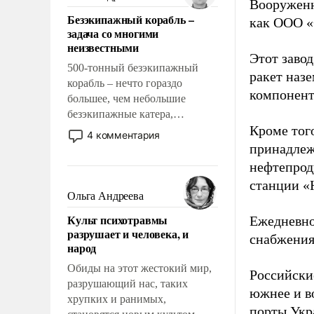
Вооруженн
казалось, что эти вопросы
Безэкипажный корабль –
как ООО «
решены раз и навсегда, но –
задача со многими
нет, не решены.
неизвестными
Этот заво
500-тонный безэкипажный
ракет наз
корабль – нечто гораздо
компонент
большее, чем небольшие
безэкипажные катера,
Кроме тог
применение которых уже
4 комментария
стало обыденностью. Задача по
принадлеж
созданию такого корабля очень
нефтепрод
сложна и амбициозна. Однако
станции «
и ее реализация радикально
Ольга Андреева
поднимет наши боевые
Культ психотравмы
Ежедневно
возможности.
разрушает и человека, и
снабжения
народ
Обиды на этот жестокий мир,
Российски
разрушающий нас, таких
южнее и в
хрупких и ранимых,
порты Укр