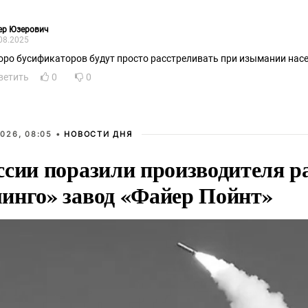
ер Юзерович
08.2025
оро бусификаторов будут просто расстреливать при изымании нас
ветить
0
0
026, 08:05 •
НОВОСТИ ДНЯ
ссии поразили производителя р
инго» завод «Файер Пойнт»