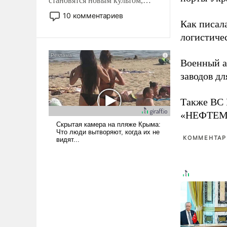
становятся новым культом,
постепенно вытесняя и
10 комментариев
отменяя традиционное
Как писал
требование к человеку – быть
логистичес
мужественным и твердым под
ударами судьбы, брать на себя
Военный 
ответственность, помогать
заводов д
слабым, идти вперед и
адаптироваться.
Также ВС 
«НЕФТЕМАШ
КОММЕНТАРИ