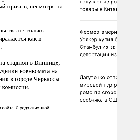
популярные российски
ый призыв, несмотря на
товары в Китае
льство не только
Фермер-американец
ыражается как в
Уолкер купил билет в
.
Стамбул из-за угрозы
депортации из России
на стадион в Виннице,
удники военкомата на
Лагутенко отправился в
ник в городе Черкассы
мировой тур ради
й комиссии.
ремонта сгоревшего
особняка в США
 сайте. О редакционной