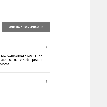
ть молодых людей кричалки
так что, где то идёт призыв
раются