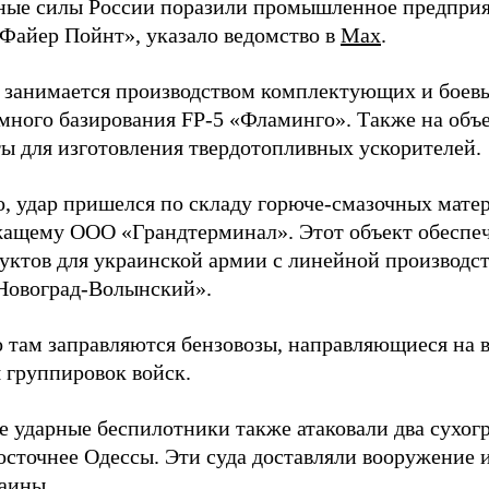
ые силы России поразили промышленное предприят
Файер Пойнт», указало ведомство в
Max
.
д занимается производством комплектующих и боев
емного базирования FP-5 «Фламинго». Также на объе
ы для изготовления твердотопливных ускорителей.
о, удар пришелся по складу горюче-смазочных матер
ащему ООО «Грандтерминал». Этот объект обеспеч
уктов для украинской армии с линейной производс
Новоград-Волынский».
 там заправляются бензовозы, направляющиеся на в
 группировок войск.
е ударные беспилотники также атаковали два сухогр
осточнее Одессы. Эти суда доставляли вооружение 
аины.