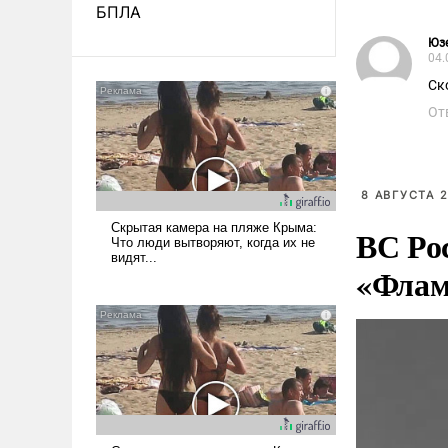
БПЛА
Юз
04.
Ск
От
8 АВГУСТА 2
ВС Ро
«Флам