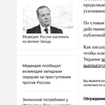
продолжае
усиливающ
По словам 
действиям
публичной
Медведев: России наплевать
на мнение Запада
Как писал
чтобы осв
Украине
м
выпрыгну
Медведев пообещал
возмездие западным
лидерам за преступления
Вы можете к
против России
политике по 
Обсуждение
Зеленский потребовал у