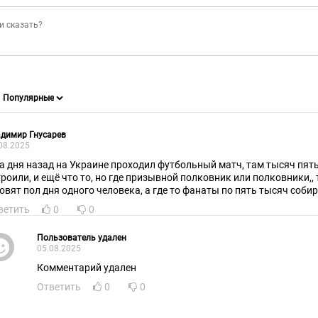
димир Гнусарев
08.2025
а дня назад на Украине проходил футбольный матч, там тысяч пя
троили, и ещё что то, но где призывной полковник или полковники,, 
ловят пол дня одного человека, а где то фанаты по пять тысяч соби
ветить
0
0
Пользователь удален
05.08.2025
Комментарий удален
Ответить
0
0