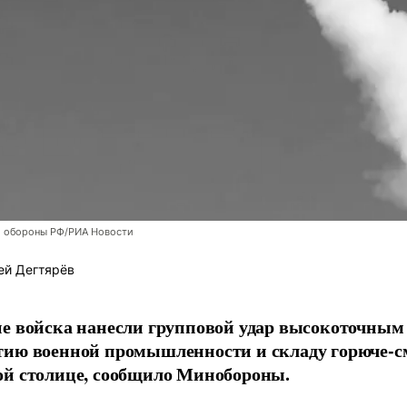
 обороны РФ/РИА Новости
ей Дегтярёв
е войска нанесли групповой удар высокоточным
тию военной промышленности и складу горюче-с
ой столице, сообщило Минобороны.