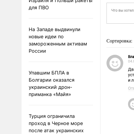
Израиля и Польши ракеты
для ПВО
На Западе выдвинули
новые идеи по
Сортировка:
замороженным активам
России
Вла
04.
Дв
Упавшим БПЛА в
ус
Болгарии оказался
и 
украинский дрон-
От
приманка «Майя»
Турция ограничила
проход в Черное море
после атак украинских