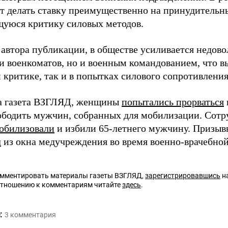
т делать ставку преимущественно на принудительн
уюся критику силовых методов.
автора публикации, в обществе усиливается недово
и военкоматов, но и военным командованием, что в
 критике, так и в попытках силового сопротивления
а газета ВЗГЛЯД, женщины
попытались прорваться
ободить мужчин, собранных для мобилизации. Сотр
обилизовали
и избили 65-летнего мужчину. Призыв
л
из окна медучреждения во время военно-врачебно
омментировать материалы газеты ВЗГЛЯД,
зарегистрировавшись
на
отношению к комментариям читайте
здесь
.
:
3
комментария