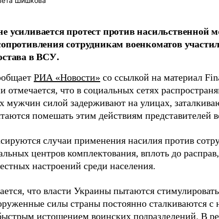
вета Шишкова
е усиливается протест против насильственной м
сопротивления сотрудникам военкоматов участил
остава в ВСУ.
ообщает
РИА «Новости»
со ссылкой на материал Fina
и отмечается, что в социальных сетях распространя
х мужчин силой задерживают на улицах, заталкиваю
таются помешать этим действиям представителей в
сируются случаи применения насилия против сотр
льных центров комплектования, вплоть до расправ,
тестных настроений среди населения.
ается, что власти Украины пытаются стимулироват
оруженные силы страны постоянно сталкиваются с 
 быстрым истощением воинских подразделений. В ре