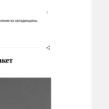
еления из западенщины.
акет