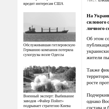
Tекст:
Елиза
вредит интересам США
На Украин
силового 
личного с
Об этом с
Обслуживавшая гитлеровскую
публикаци
Германию компания потеряла
украински
сухогрузы возле Одессы
жители пы
Также фик
территориа
росте про
Подчеркив
Военный эксперт: Выбивание
заводов «Файер Пойнт»
однако Во
подрывает стратегию Киева
состава и