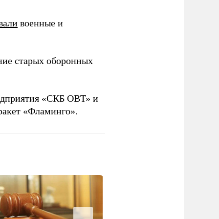
вали
военные и
ние старых оборонных
дприятия «СКБ ОВТ» и
ракет «Фламинго».