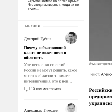
МНЕНИЯ
Дмитрий Губин
Почему «объясняющий
класс» не может ничего
объяснить
@ Министерство
Уже несколько столетий в
России не могут решить, какое
Tекст:
Алекс
место в её жизни занимает
интеллигенция, кто к ней
принадлежит, а кого из неё
Российски
10 комментариев
исключили с правом
предприя
восстановления и без оного. И
украинск
чем она отличается от просто
образованных людей. Иногда
Александр Тимохин