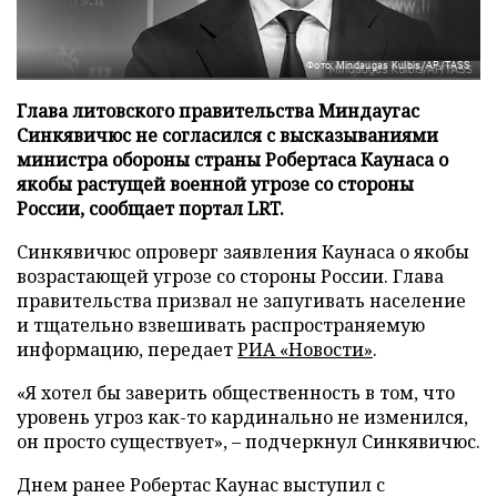
Фото: Mindaugas Kulbis/AP/TASS
Глава литовского правительства Миндаугас
Синкявичюс не согласился с высказываниями
министра обороны страны Робертаса Каунаса о
якобы растущей военной угрозе со стороны
России, сообщает портал LRT.
Синкявичюс опроверг заявления Каунаса о якобы
возрастающей угрозе со стороны России. Глава
правительства призвал не запугивать население
и тщательно взвешивать распространяемую
информацию, передает
РИА «Новости»
.
«Я хотел бы заверить общественность в том, что
уровень угроз как-то кардинально не изменился,
он просто существует», – подчеркнул Синкявичюс.
Днем ранее Робертас Каунас выступил с