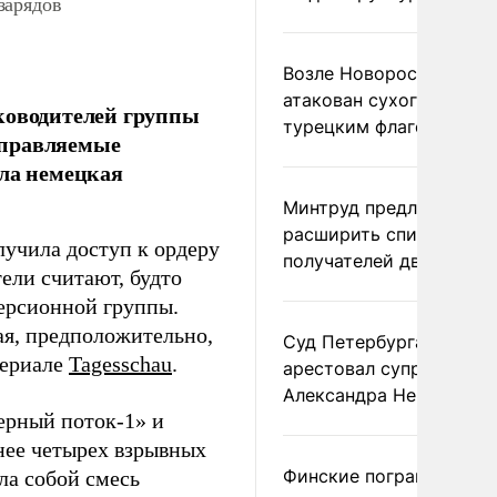
зарядов
Возле Новороссийска
атакован сухогруз под
ководителей группы
турецким флагом
управляемые
ила немецкая
Минтруд предложил
расширить список
лучила доступ к ордеру
получателей двух пенс
тели считают, будто
версионной группы.
ая, предположительно,
Суд Петербурга заочно
териале
Tagesschau
.
арестовал супругу
Александра Невзорова
ерный поток-1» и
нее четырех взрывных
Финские пограничники
ла собой смесь