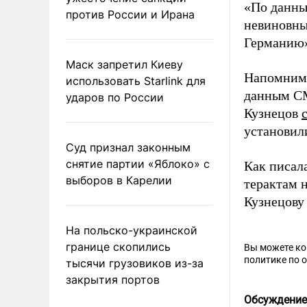
«По данны
против России и Ирана
невиновны
Германию»,
Маск запретил Киеву
Напомним
использовать Starlink для
данным СМ
ударов по России
Кузнецов
установил
Суд признал законным
снятие партии «Яблоко» с
Как писал
выборов в Карелии
терактам 
Кузнецов
На польско-украинской
границе скопились
Вы можете к
политике по 
тысячи грузовиков из-за
закрытия портов
Обсуждение