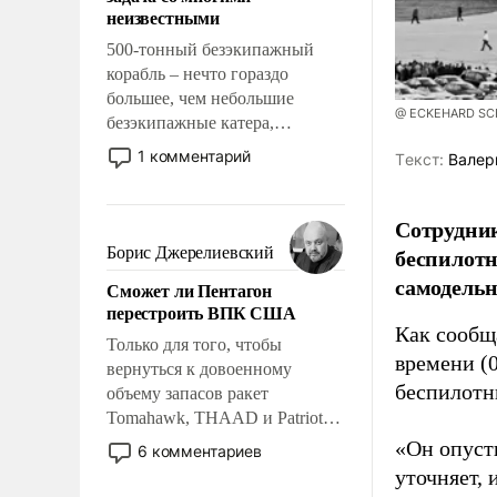
адаптироваться.
неизвестными
500-тонный безэкипажный
корабль – нечто гораздо
большее, чем небольшие
@ ECKEHARD SCHU
безэкипажные катера,
применение которых уже
1 комментарий
Tекст:
Валер
стало обыденностью. Задача по
созданию такого корабля очень
сложна и амбициозна. Однако
Сотрудник
и ее реализация радикально
беспилотн
Борис Джерелиевский
поднимет наши боевые
самодель
Сможет ли Пентагон
возможности.
перестроить ВПК США
Как сооб
Только для того, чтобы
времени (
вернуться к довоенному
беспилотн
объему запасов ракет
Tomahawk, THAAD и Patriot
США потребуется более трех
«Он опусти
6 комментариев
лет. Даже небольшая война с
уточняет,
Ираном опустошила