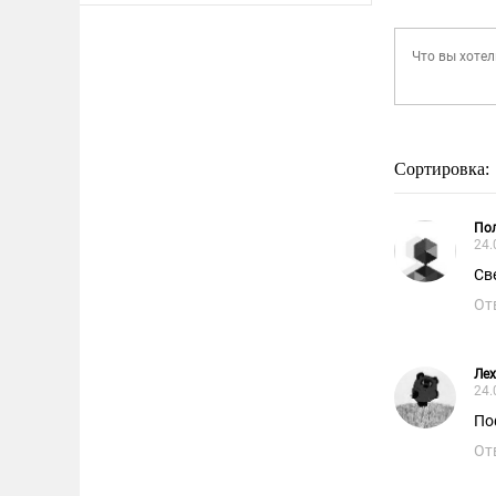
Сортировка:
По
24.
Св
От
Лех
24.
По
От