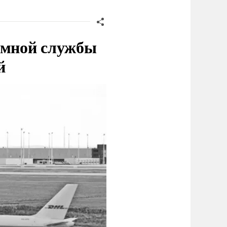
емной службы
й