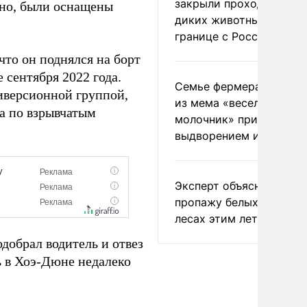
закрыли проходы для
ьно, были оснащены
диких животных на
границе с Россией
что он поднялся на борт
 сентября 2022 года.
Семье фермера Уолкер
иверсионной группой,
из мема «веселый
та по взрывчатым
молочник» пригрозили
выдворением из Росси
Эксперт объяснил
пропажу белых грибов 
лесах этим летом
одобрал водитель и отвез
ь в Хоэ-Дюне недалеко