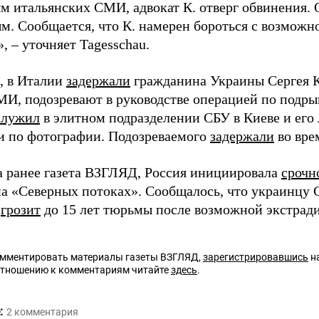
м итальянских СМИ, адвокат К. отверг обвинения. 
м. Сообщается, что К. намерен бороться с возможн
 – уточняет Tagesschau.
, в Италии
задержали
гражданина Украины Сергея Ку
И, подозревают в руководстве операцией по подры
служил
в элитном подразделении СБУ в Киеве и его
и по фотографии. Подозреваемого
задержали
во вре
а ранее газета ВЗГЛЯД, Россия инициировала
срочн
на «Северных потоках». Сообщалось, что украинцу 
у
грозит
до 15 лет тюрьмы после возможной экстрад
омментировать материалы газеты ВЗГЛЯД,
зарегистрировавшись
на
отношению к комментариям читайте
здесь
.
:
2
комментария