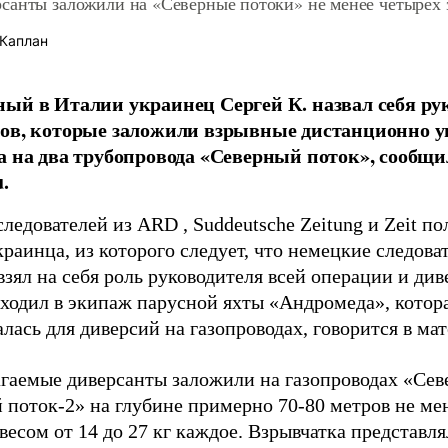
санты заложили на «Северные потоки» не менее четырех 
Каплан
ый в Италии украинец Сергей К. назвал себя ру
тов, которые заложили взрывные дистанционно 
а на два трубопровода «Северный поток», сообщ
.
ледователей из ARD , Suddeutsche Zeitung и Zeit по
краинца, из которого следует, что немецкие следова
взял на себя роль руководителя всей операции и ди
входил в экипаж парусной яхты «Андромеда», котор
лась для диверсий на газопроводах, говорится в ма
гаемые диверсанты заложили на газопроводах «Сев
 поток-2» на глубине примерно 70-80 метров не ме
весом от 14 до 27 кг каждое. Взрывчатка представля