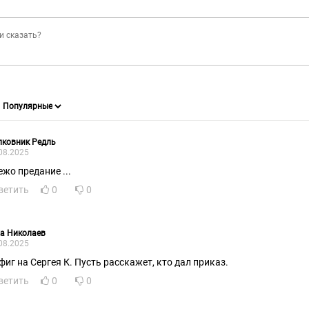
лковник Редль
08.2025
ежо предание ...
ветить
0
0
а Николаев
08.2025
фиг на Сергея К. Пусть расскажет, кто дал приказ.
ветить
0
0