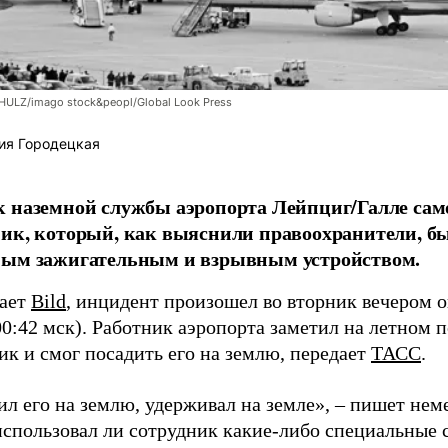
LZ/imago stock&peopl/Global Look Press
ия Городецкая
 наземной службы аэропорта Лейпциг/Галле сам
ик, который, как выяснили правоохранители, б
ным зажигательным и взрывным устройством.
щает
Bild
, инцидент произошел во вторник вечером о
00:42 мск). Работник аэропорта заметил на летном 
ик и смог посадить его на землю, передает
ТАСС
.
л его на землю, удерживал на земле», – пишет неме
 использовал ли сотрудник какие-либо специальные 