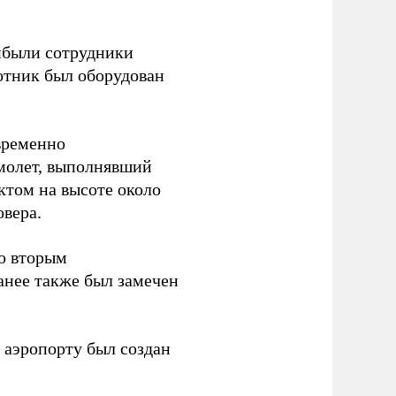
ибыли сотрудники
отник был оборудован
временно
амолет, выполнявший
ктом на высоте около
овера.
со вторым
анее также был замечен
 аэропорту был создан