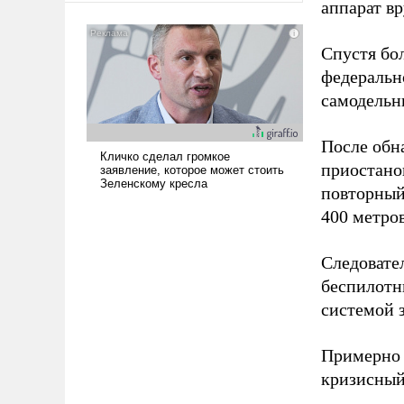
аппарат в
американские арсеналы.
Сложившаяся ситуация
Спустя бо
означает многолетний период
уязвимости США, например,
федеральн
перед Китаем.
самодельн
После обн
приостано
повторный
400 метро
Следовател
беспилотн
системой 
Примерно 
кризисный