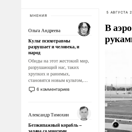
5 АВГУСТА 2
МНЕНИЯ
В аэр
Ольга Андреева
рукам
Культ психотравмы
разрушает и человека, и
народ
Обиды на этот жестокий мир,
разрушающий нас, таких
хрупких и ранимых,
становятся новым культом,
постепенно вытесняя и
6 комментариев
отменяя традиционное
требование к человеку – быть
мужественным и твердым под
ударами судьбы, брать на себя
Александр Тимохин
ответственность, помогать
Безэкипажный корабль –
слабым, идти вперед и
задача со многими