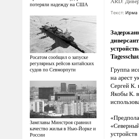
ARD: Дивер
потеряли надежду на США
Tекст:
Ирма 
Задержанн
диверсан
устройств
Tagesschau
Росатом сообщил о запуске
регулярных рейсов китайских
судов по Севморпути
Группа исс
на арест у
Сергей К. 
Якобы К. 
использова
«Предпола
Замглавы Минстроя сравнил
«Северный
качество жилья в Нью-Йорке и
устройств 
России