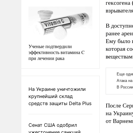
гексогена
взрывателя
В доступно
ранее арен
Ему было 
Ученые подтвердили
которая со
эффективность витамина C
веществам
при лечении рака
На Украине уничтожили
крупнейший склад
средств защиты Delta Plus
После Серг
на Украин
от Варнем
Сенат США одобрил
ужесточение санкций