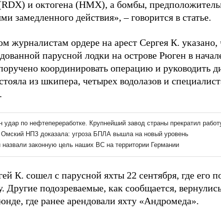
 (RDX) и октогена (HMX), а бомбы, предположител
ми замедленного действия», – говорится в статье.
м журналистам ордере на арест Сергея К. указано, 
дованной парусной лодки на острове Рюген в начале
поручено координировать операцию и руководить д
стояла из шкипера, четырех водолазов и специалис
.
ей К. сошел с парусной яхты 22 сентября, где его п
у. Другие подозреваемые, как сообщается, вернулис
юнде, где ранее арендовали яхту «Андромеда».