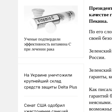
Президент
качестве 
Пекина.
По его сл
своей без
Ученые подтвердили
эффективность витамина C
при лечении рака
Зеленский 
России.
Зеленский
На Украине уничтожили
гаранты, 
крупнейший склад
средств защиты Delta Plus
Как писал
гарантий 
неясными
Сенат США одобрил
возможных
ужесточение санкций