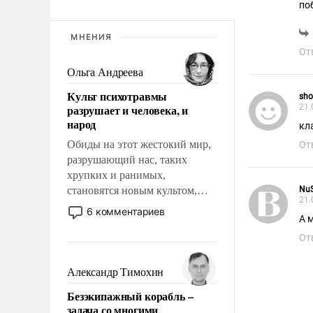
по
МНЕНИЯ
От
Ольга Андреева
Культ психотравмы
sho
разрушает и человека, и
21.
народ
кл
Обиды на этот жестокий мир,
От
разрушающий нас, таких
хрупких и ранимых,
становятся новым культом,
Nu
21.
постепенно вытесняя и
6 комментариев
А 
отменяя традиционное
требование к человеку – быть
От
мужественным и твердым под
ударами судьбы, брать на себя
Александр Тимохин
ответственность, помогать
Безэкипажный корабль –
слабым, идти вперед и
задача со многими