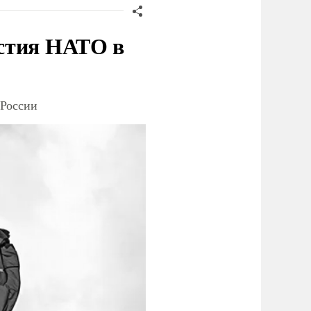
стия НАТО в
 России