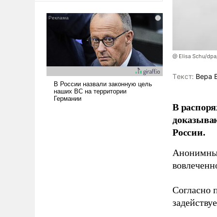
американские арсеналы.
Сложившаяся ситуация
означает многолетний период
уязвимости США, например,
перед Китаем.
@ Elisa Schu/dpa
Tекст:
Вера 
В распоря
доказыва
России.
Анонимные
вовлеченн
Согласно 
задейству