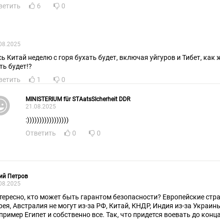
ветить
6
0
08.2025
сь Китай неделю с горя бухать будет, включая уйгуров и Тибет, как
ть будет!?
ветить
1
0
MINISTERIUM für STAatsSIcherheit DDR
21.08.2025
:)))))))))))))))))
Ответить
0
0
ий Петров
08.2025
тересно, кто может быть гарантом безопасности? Европейские ст
рея, Австралия не могут из-за РФ, Китай, КНДР, Индия из-за Украин
пример Египет и собственно все. Так, что придется воевать до конц