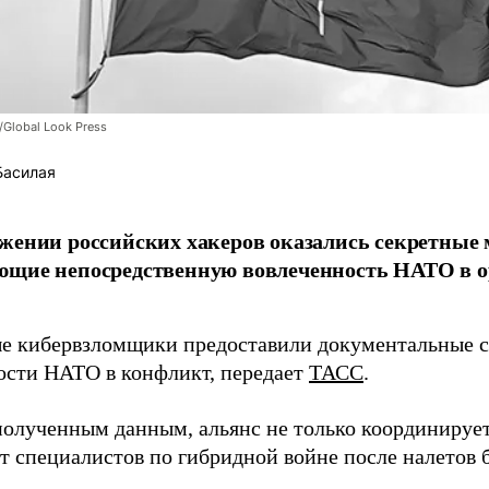
/Global Look Press
Басилая
жении российских хакеров оказались секретные
ющие непосредственную вовлеченность НАТО в о
 кибервзломщики предоставили документальные с
ости НАТО в конфликт, передает
ТАСС
.
полученным данным, альянс не только координирует
ет специалистов по гибридной войне после налетов 