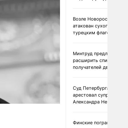
Возле Новороссийска
атакован сухогруз под
турецким флагом
Минтруд предложил
расширить список
получателей двух пенс
Суд Петербурга заочно
арестовал супругу
Александра Невзорова
Финские пограничники