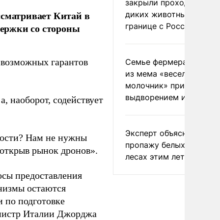
закрыли проходы для
ссматривает Китай в
диких животных на
границе с Россией
держки со стороны
з возможных гарантов
Семье фермера Уолкер
из мема «веселый
молочник» пригрозили
выдворением из Росси
а, наоборот, содействует
Эксперт объяснил
ности? Нам не нужны
пропажу белых грибов 
 открыв рынок дронов».
лесах этим летом
сы предоставления
анизмы остаются
 по подготовке
инистр Италии Джорджа