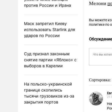
Мелони
п
против России и Ирана
Вы можете к
Маск запретил Киеву
политике по 
использовать Starlink для
ударов по России
Обсуждение
Суд признал законным
снятие партии «Яблоко» с
выборов в Карелии
Сортировка:
На польско-украинской
границе скопились
Евг
тысячи грузовиков из-за
21.
закрытия портов
Не
Ро