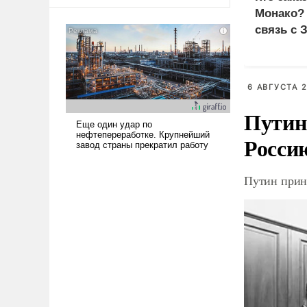
оплачиваться за счет
Монако?
российских
связь с 
налогоплательщиков и где
Еревану за свои поступки не
нужно отвечать.
6 АВГУСТА 2
Путин
Росси
Путин прин