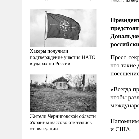
Tекст:
Валер
Президент
предстоящ
Дональдом
российски
Хакеры получили
подтверждение участия НАТО
Пресс-сек
в ударах по России
что такие 
посещение
«Всегда пр
чтобы раз
международ
Жители Черниговской области
Напомним,
Украины массово отказались
от эвакуации
и США.