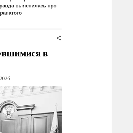
равда выяснилась про
почему сложно
рапатого
защитить НПЗ от дроно
нувшимися в
2026