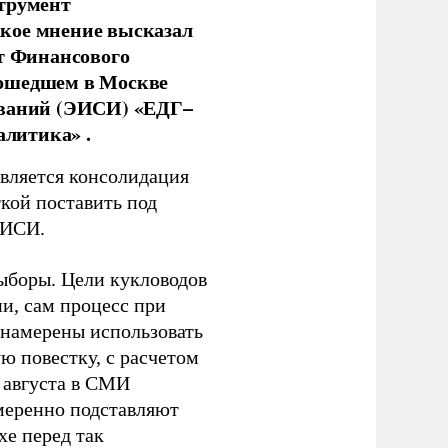
струмент
кое мнение высказал
нт Финансового
рошедшем в Москве
ований (ЭИСИ) «ЕДГ–
алитика» .
является консолидация
кой поставить под
ЭИСИ.
ыборы. Цели кукловодов
и, сам процесс при
 намерены использовать
ю повестку, с расчетом
 августа в СМИ
амеренно подставляют
хе перед так