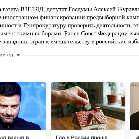
а газета ВЗГЛЯД, депутат Госдумы Алексей Журавл
в иностранном финансировании предвыборной кам
нюст и Генпрокуратуру проверить деятельность э
ламентскими выборами. Ранее Совет Федерации
выя
у западных стран к вмешательству в российские изб
И (5)
▼
i
i
зал взрыв в
Где в России проще
«