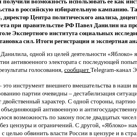
 получили возможность использовать ее как ин
ства в российскую избирательную кампанию. Та
, директор Центра политического анализа, доце
тета при правительстве РФ Павел Данилин на п
толе Экспертного института социальных исслед
становка сил. Итоги регистрации и экспертная ан
 Данилила, одной из целей деятельности «Яблоко» 
ртии антивоенного электората с последующей попыт
результаты голосования,
сообщает
Telegram-канал 
– это инструмент внешнего вмешательства в наши в
зованию партии очевидны – дестабилизация ситуаци
т двойственный характер. С одной стороны, партию
, объединяющий антивоенную и антигосударственну
юся возможность по закону после двадцатых чисел
 без цензуры и ограничений. С другой, «Яблоко» н
 с целью обвинить власти России в цензуре и в стра