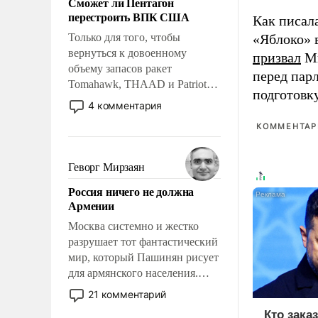
Сможет ли Пентагон
слабым, идти вперед и
перестроить ВПК США
Как писал
адаптироваться.
Только для того, чтобы
«Яблоко» 
вернуться к довоенному
призвал
Ми
объему запасов ракет
перед пар
Tomahawk, THAAD и Patriot
подготовк
США потребуется более трех
4 комментария
лет. Даже небольшая война с
КОММЕНТАРИ
Ираном опустошила
американские арсеналы.
Сложившаяся ситуация
Геворг Мирзаян
означает многолетний период
Россия ничего не должна
уязвимости США, например,
Армении
перед Китаем.
Москва системно и жестко
разрушает тот фантастический
мир, который Пашинян рисует
для армянского населения.
Мир, где политические
21 комментарий
прожекты будут безусловно
Кто зака