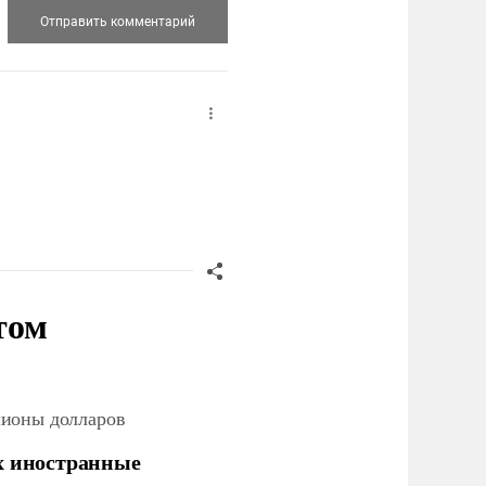
том
лионы долларов
х иностранные