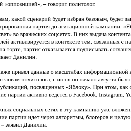
й «оппозицией», – говорит политолог.
вам, какой сценарий будет избран базовым, будет за
стрированная партия до агитационной кампании. «Я
свет» во вражеских соцсетях. В них выдача контент
лей активизируется в контексте тем, связанных с па
на торте, партия отказывается подписывать соглаше
ивает Данилин.
акже привел данные о масштабах информационной 
о словам политолога, с июня по начало августа был
 публикаций, посвященных «Яблоку». При этом, как
е партии активно ведется в Facebook, Instagram, Y
жных социальных сетях в эту кампанию уже вложе
ие партии идет через алгоритмы, блогеров и целу
 – заявил Данилин.