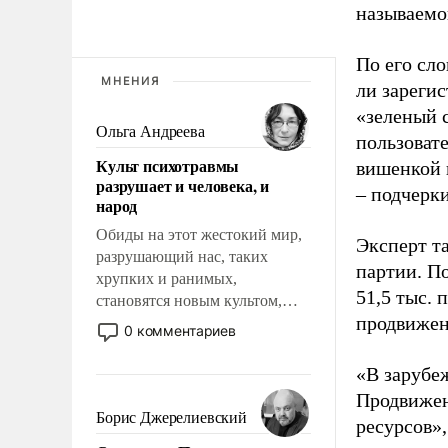
называемо
По его сло
МНЕНИЯ
ли зареги
«зеленый 
Ольга Андреева
пользовате
Культ психотравмы
вишенкой 
разрушает и человека, и
– подчерк
народ
Обиды на этот жестокий мир,
Эксперт т
разрушающий нас, таких
партии. П
хрупких и ранимых,
51,5 тыс.
становятся новым культом,
продвижени
постепенно вытесняя и
0 комментариев
отменяя традиционное
требование к человеку – быть
«В зарубе
мужественным и твердым под
Продвижен
ударами судьбы, брать на себя
Борис Джерелиевский
ресурсов»,
ответственность, помогать