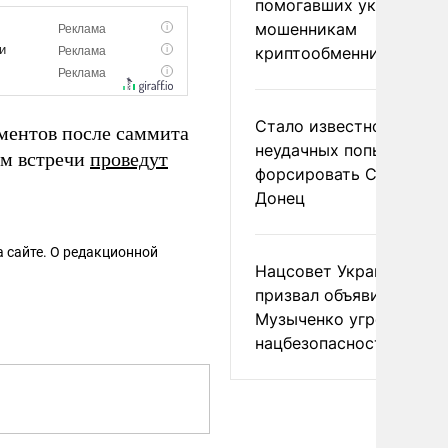
помогавших украински
мошенникам
криптообменников
Стало известно о
ментов после саммита
неудачных попытках ВС
ам встречи
проведут
форсировать Северски
Донец
 сайте. О редакционной
Нацсовет Украины по Т
призвал объявить
Музыченко угрозой
нацбезопасности