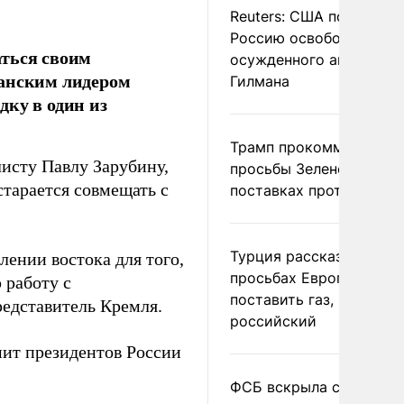
Reuters: США попросил
Россию освободить
аться своим
осужденного американ
канским лидером
Гилмана
дку в один из
Трамп прокомментиров
исту Павлу Зарубину,
просьбы Зеленского о
 старается совмещать с
поставках противораке
Турция рассказала о
лении востока для того,
просьбах Европы
 работу с
поставить газ, но не
редставитель Кремля.
российский
ит президентов России
ФСБ вскрыла сеть