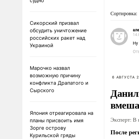
судно
Сортировка:
Сикорский призвал
обсудить уничтожение
але
14.
российских ракет над
Ну
Украиной
От
Марочко назвал
возможную причину
6 АВГУСТА 2
конфликта Драпатого и
Данил
Сырского
вмеша
Япония отреагировала на
Эксперт: В
планы присвоить имя
Зорге острову
После рег
Курильской гряды