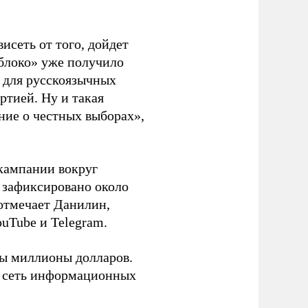
висеть от того, дойдет
блоко» уже получило
а для русскоязычных
ртией. Ну и такая
ние о честных выборах»,
кампании вокруг
о зафиксировано около
 отмечает Данилин,
ouTube и Telegram.
ны миллионы долларов.
ю сеть информационных