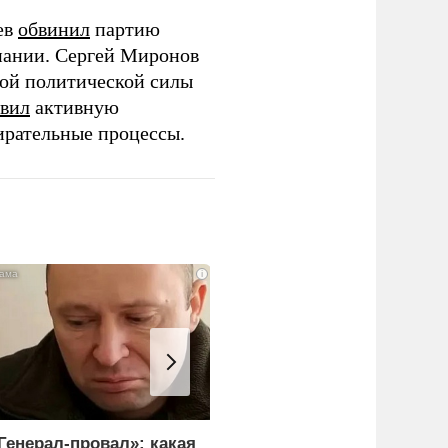
ев
обвинил
партию
пании. Сергей Миронов
той политической силы
вил
активную
ирательные процессы.
i
Генерал-провал»: какая
Эксперты объяснили,