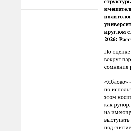
структуры
вмешатель
политолог
универси
круглом с
2026: Рас
По оценке
вокруг па
сомнение 
«Яблоко» 
по исполь
этом носи
как рупор
на имеющу
выступать
под снятие