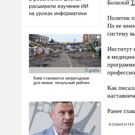
Болилой
Т
расширили изучение ИИ
на уроках информатики
Политик п
По ее мне
систему в
Институт 
в медицине
программе
профессио
Как писал
наставнич
Ранее глав
КОММЕНТАРИ