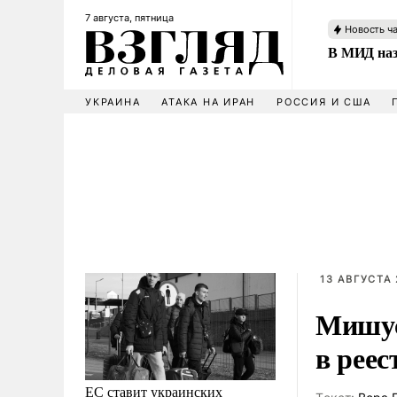
7 августа, пятница
Новость ч
В МИД наз
УКРАИНА
АТАКА НА ИРАН
РОССИЯ И США
13 АВГУСТА 
Мишус
в рее
ЕС ставит украинских