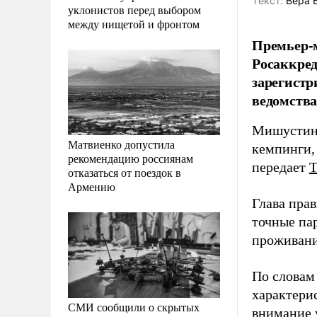
Tекст:
Вера 
уклонистов перед выбором
между нищетой и фронтом
Премьер-
Росаккред
зарегистр
ведомства
Мишустин з
Матвиенко допустила
кемпинги,
рекомендацию россиянам
передает
отказаться от поездок в
Армению
Глава пра
точные па
проживани
По словам
характери
СМИ сообщили о скрытых
внимание 