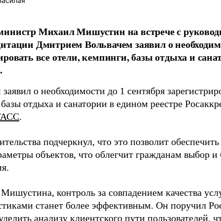
Басилая
министр Михаил Мишустин на встрече с руковод
итации Дмитрием Вольвачем заявил о необходимо
ировать все отели, кемпинги, базы отдыха и сана
.
аявил о необходимости до 1 сентября зарегистриро
 базы отдыха и санатории в едином реестре Росаккр
ТАСС
.
вительства подчеркнул, что это позволит обеспечит
раметры объектов, что облегчит гражданам выбор и
я.
 Мишустина, контроль за совпадением качества усл
стиками станет более эффективным. Он поручил Ро
уделить анализу клиентского пути пользователей, ч