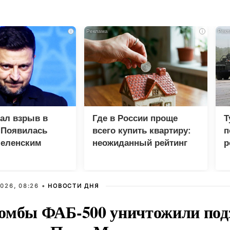
i
i
зал взрыв в
Где в России проще
Т
 Появилась
всего купить квартиру:
п
Зеленским
неожиданный рейтинг
р
026, 08:26 •
НОВОСТИ ДНЯ
омбы ФАБ-500 уничтожили под