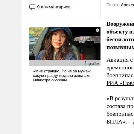
двигаемся по пути
Tекст:
Алекс
9 комментариев
революционных изменений.
То, что несколько лет назад
Вооружен
было образом для
объекту в
псевдонаучной фантастики,
стало всерьез обсуждаемой
беспилотн
идеей.
позывным
Авиация с
временног
боеприпас
РИА «Нов
«В резуль
состава п
боеприпасо
БПЛА», – 